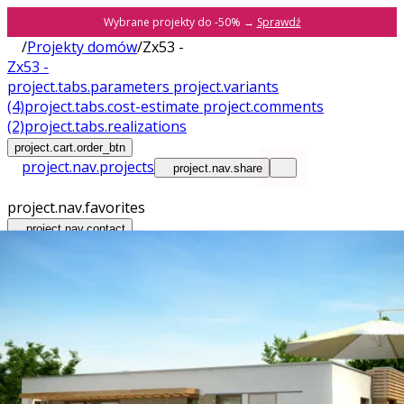
Wybrane projekty do -50% →
Sprawdź
/
Projekty domów
/
Zx53 -
Zx53 -
project.tabs.parameters
project.variants
(4)
project.tabs.cost-estimate
project.comments
(2)
project.tabs.realizations
project.cart.order_btn
project.nav.projects
project.nav.share
project.nav.favorites
project.nav.contact