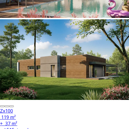
Zx100
119 m²
+
37 m²