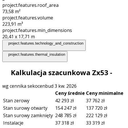
project.features.roof_area
73,58
m²
project.features.volume
223,91
m³
project.features.min_dimensions
20,41 x 17,71
m
project.features.technology_and_construction
project.features.thermal_insulation
Kalkulacja szacunkowa Zx53 -
wg cennika sekocenbud 3 kw. 2026
Ceny średnie
Ceny minimalne
Stan zerowy
42 293
zł
37 762
zł
Stan surowy otwarty
154 247
zł
137 720
zł
Stan surowy zamknięty
248 785
zł
222 129
zł
Instalacje
37 318
zł
33 319
zł