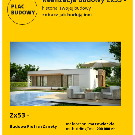
PLAC
historia Twojej budowy
BUDOWY
Zobacz jak budują inni
Zx53 -
mc.location:
mazowieckie
Budowa Piotra i Żanety
mc.buildingCost:
200 000 zł