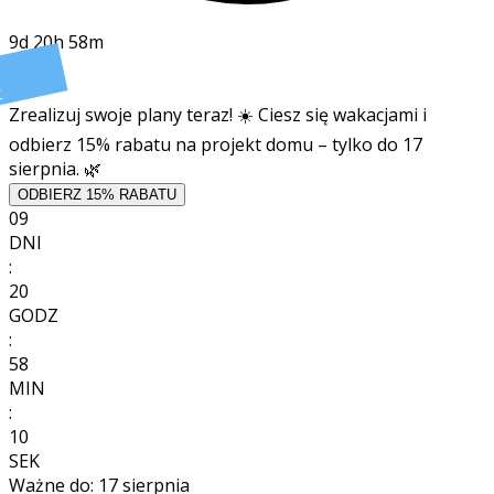
9d 20h 58m
t
Zrealizuj swoje plany teraz! ☀️ Ciesz się wakacjami i
odbierz 15% rabatu na projekt domu – tylko do 17
sierpnia. 🌿
ODBIERZ 15% RABATU
09
DNI
:
20
GODZ
:
58
MIN
:
08
SEK
Ważne do:
17 sierpnia