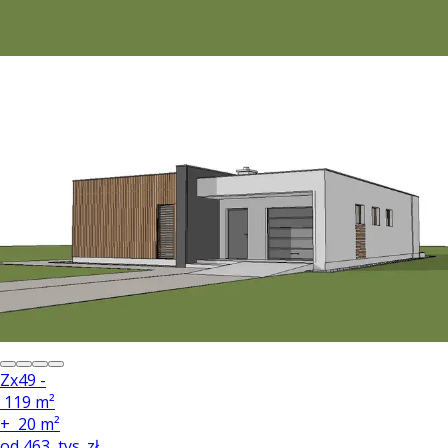
Zx49 -
119 m²
+
20 m²
od
463
tys. zł