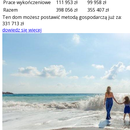
Prace wykończeniowe
111 953
zł
99 958
zł
Razem
398 056
zł
355 407
zł
Ten dom możesz postawić metodą gospodarczą już za:
331 713
zł
dowiedz się więcej