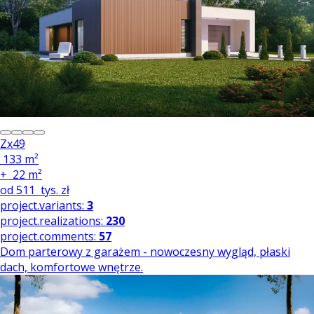
Zx49
133 m²
+
22 m²
od
511
tys. zł
project.variants:
3
project.realizations:
230
project.comments:
57
Dom parterowy z garażem - nowoczesny wygląd, płaski
dach, komfortowe wnętrze.