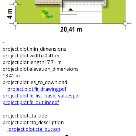
-
project.plot.min_dimensions
project.plot.width
20.41 m
project.plot.length
17.71 m
project.plot.elevation_dimensions
13.41 m
project.plot.files_to_download
project.plot.file_drawing
pdf
project.plot.file_list_basic_values
pdf
project.plot.file_outline
pdf
project.plot.cta_title
project.plot.cta_description
project.plot.cta_button