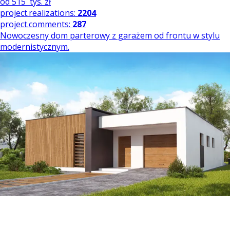
od
515
tys. zł
project.realizations:
2204
project.comments:
287
Nowoczesny dom parterowy z garażem od frontu w stylu
modernistycznym.