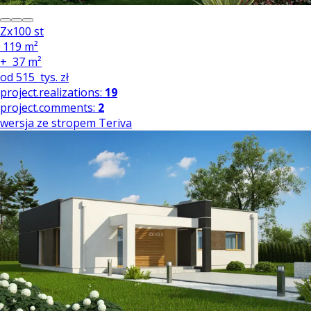
Zx100 st
119 m²
+
37 m²
od
515
tys. zł
project.realizations:
19
project.comments:
2
wersja ze stropem Teriva