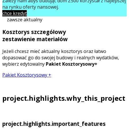
Zależy nam abyś budując dom Z500 korzystał z najlepszej
na rynku oferty finansowej.
chcę kredyt
zawsze aktualny
Kosztorys szczegółowy
zestawienie materiałów
Jeżeli chcesz mieć aktualny kosztorys oraz łatwo
dopasować go do swojej budowy i realnych wydatków,
wybierz edytowalny
Pakiet Kosztorysowy+
Pakiet Kosztorysowy +
project.highlights.why_this_project
project.highlights.important_features