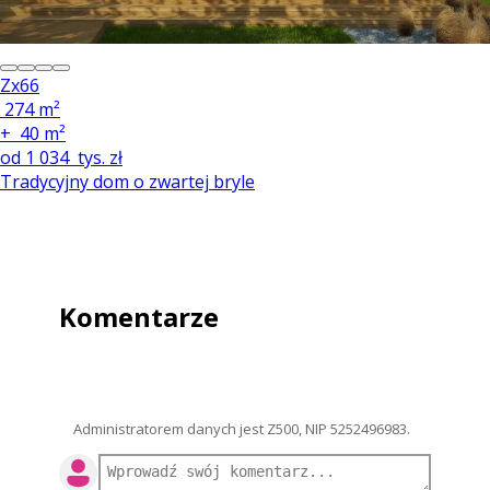
Zx66
274 m²
+
40 m²
od
1 034
tys. zł
Tradycyjny dom o zwartej bryle
Komentarze
Administratorem danych jest Z500, NIP 5252496983.