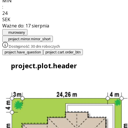
MIN
:
23
SEK
Ważne do:
17 sierpnia
murowany
project.mirror.mirror_short
Dostępność:
30 dni roboczych
project.have_question
project.cart.order_btn
project.plot.header