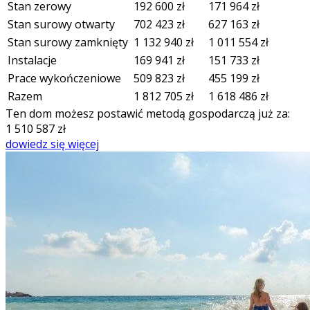
Stan zerowy
192 600
zł
171 964
zł
Stan surowy otwarty
702 423
zł
627 163
zł
Stan surowy zamknięty
1 132 940
zł
1 011 554
zł
Instalacje
169 941
zł
151 733
zł
Prace wykończeniowe
509 823
zł
455 199
zł
Razem
1 812 705
zł
1 618 486
zł
Ten dom możesz postawić metodą gospodarczą już za:
1 510 587
zł
dowiedz się więcej