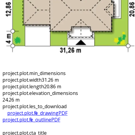
project.plot.min_dimensions
project.plot.width
31.26 m
project.plot.length
20.86 m
project.plot.elevation_dimensions
24.26 m
project.plot.files_to_download
project.plot.file_drawing
PDF
project.plot.file_outline
PDF
project.plot.cta_title