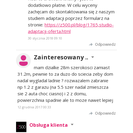
dodatkowo płatne. W celu wyceny
zachęcam do skontaktowania się z naszym
studiem adaptacji poprzez formularz na
stronie:
https://z500.pl/blog/1765,studio-
adaptacji-oferta.html
30 stycznia 2018 09:10
Odpowiedz
Zainteresowany ..
mam dzialke 28m szerokosci zamiast
31.2m, pewnie to za duzo do sciecia zeby dom
nadal wygladal ladnie ? rozwazalem zabranie
np 1.2 z garazu (na 5.5 szer nadal zmieszcza
sie 2 auta choc ciasno) i 2 z domu,
powierzchnia spadnie ale to moze nawet lepiej
12 grudnia 2017 00:33
Odpowiedz
Obsługa klienta