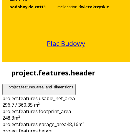
podobny do zx113
mc.location:
świętokrzyskie
Plac Budowy
project.features.header
project.features.area_and_dimensions
project.features.usable_net_area
296,7 / 360,35 m²
project.features.footprint_area
248,3
m²
project.features.garage_area
48,16
m²
project.features.height