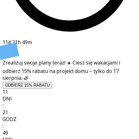
11d 21h 49m
t
Zrealizuj swoje plany teraz! ☀️ Ciesz się wakacjami i
odbierz 15% rabatu na projekt domu – tylko do 17
sierpnia. 🌿
ODBIERZ 15% RABATU
11
DNI
:
21
GODZ
:
49