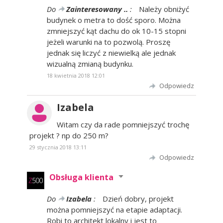
Do
Zainteresowany ..
:
Należy obniżyć
budynek o metra to dość sporo. Można
zmniejszyć kąt dachu do ok 10-15 stopni
jeżeli warunki na to pozwolą. Proszę
jednak się liczyć z niewielką ale jednak
wizualną zmianą budynku.
18 kwietnia 2018 12:01
Odpowiedz
Izabela
Witam czy da rade pomniejszyć trochę
projekt ? np do 250 m?
29 stycznia 2018 13:11
Odpowiedz
Obsługa klienta
Do
Izabela
:
Dzień dobry, projekt
można pomniejszyć na etapie adaptacji.
Robi to architekt lokalny i jest to