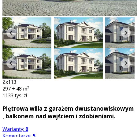
Zx113
297 + 48
m²
1133 tys. zł
Piętrowa willa z garażem dwustanowiskowym
, balkonem nad wejściem i zdobieniami.
Warianty:
0
Komentarze:
5