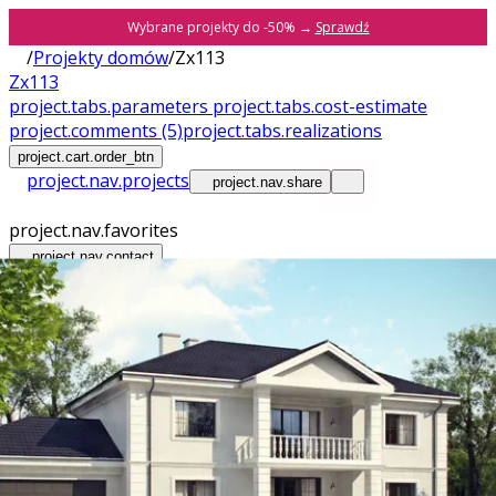
Wybrane projekty do -50% →
Sprawdź
/
Projekty domów
/
Zx113
Zx113
project.tabs.parameters
project.tabs.cost-estimate
project.comments
(5)
project.tabs.realizations
project.cart.order_btn
project.nav.projects
project.nav.share
project.nav.favorites
project.nav.contact