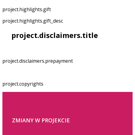
project.highlights.gift
project.highlights.gift_desc
project.disclaimers.title
project.disclaimers.prepayment
project.copyrights
ZMIANY W PROJEKCIE