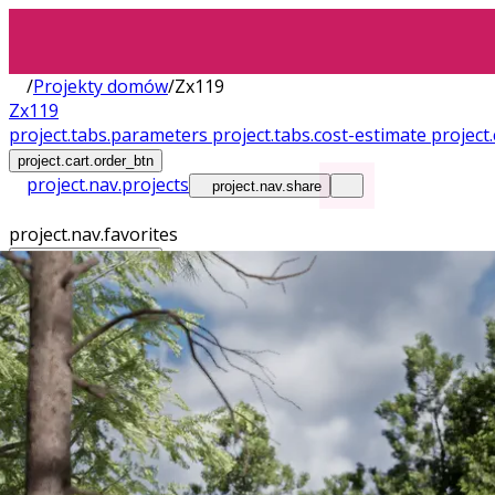
/
Projekty domów
/
Zx119
Zx119
project.tabs.parameters
project.tabs.cost-estimate
projec
project.cart.order_btn
project.nav.projects
project.nav.share
project.nav.favorites
project.nav.contact