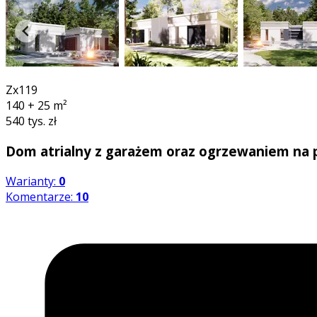
360°
Zx119
140 + 25
m²
540 tys. zł
Dom atrialny z garażem oraz ogrzewaniem na p
Warianty:
0
Komentarze:
10