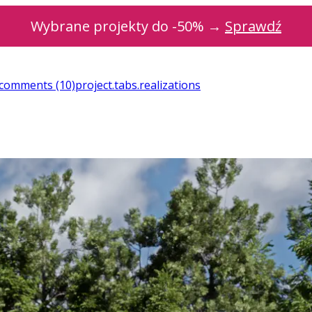
Wybrane projekty do -50% →
Sprawdź
t.comments
(10)
project.tabs.realizations