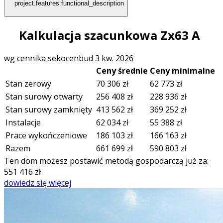
project.features.functional_description
Kalkulacja szacunkowa Zx63 A
wg cennika sekocenbud 3 kw. 2026
Ceny średnie
Ceny minimalne
Stan zerowy
70 306
zł
62 773
zł
Stan surowy otwarty
256 408
zł
228 936
zł
Stan surowy zamknięty
413 562
zł
369 252
zł
Instalacje
62 034
zł
55 388
zł
Prace wykończeniowe
186 103
zł
166 163
zł
Razem
661 699
zł
590 803
zł
Ten dom możesz postawić metodą gospodarczą już za:
551 416
zł
dowiedz się więcej