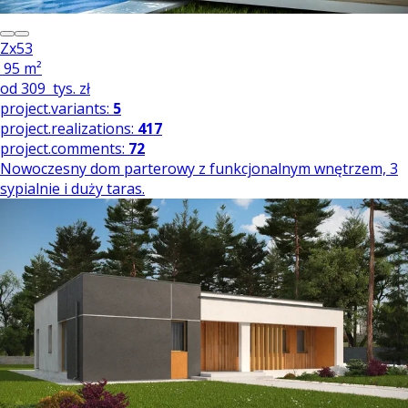
Zx53
95 m²
od
309
tys. zł
project.variants:
5
project.realizations:
417
project.comments:
72
Nowoczesny dom parterowy z funkcjonalnym wnętrzem, 3
sypialnie i duży taras.