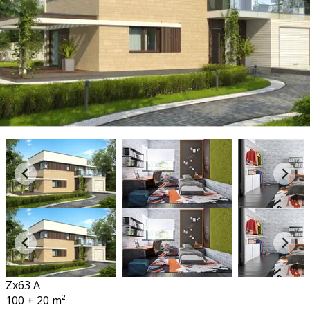
Zx63 A
100 + 20
m²