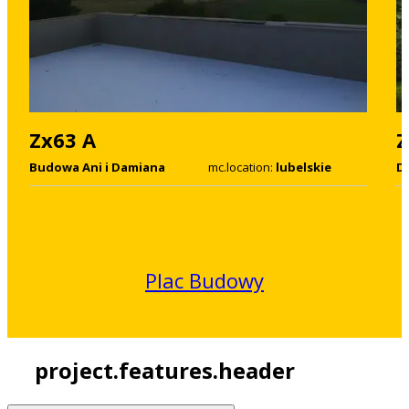
Zx63 A
Z
Budowa Ani i Damiana
mc.location:
lubelskie
D
Plac Budowy
project.features.header