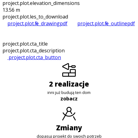
project.plot.elevation_dimensions
13.56 m
project.plot.files_to_download
project.plot.file_drawing
pdf
project.plot.file_outline
pdf
project.plot.cta_title
project.plot.cta_description
project.plot.cta_button
2 realizacje
inni już budują ten dom
zobacz
zmiany
dopasuj projekt do swoich potrzeb