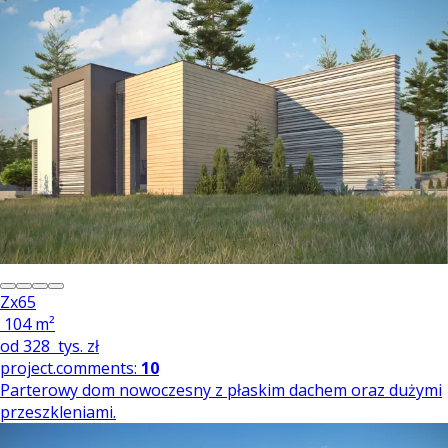
Zx65
104 m²
od
328
tys. zł
project.comments:
10
Parterowy dom nowoczesny z płaskim dachem oraz dużymi
przeszkleniami.