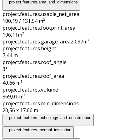
project.features.area_and_dimensions
project.features.usable_net_area
100,19 / 131,54 m²
project.features.footprint_area
106,11
m²
project.features.garage_area
20,37
m²
project.features.height
7,44
m
project.features.roof_angle
3°
project.features.roof_area
49,66
m²
project.features.volume
369,01
m³
project.features.min_dimensions
20,56 x 17,06
m
project.features.technology_and_construction
project.features.thermal_insulation