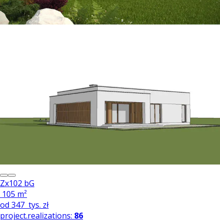
Zx102 bG
105 m²
od
347
tys. zł
project.realizations:
86