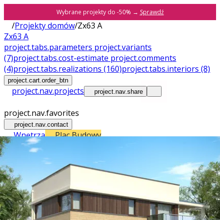
Wybrane projekty do -50% →
Sprawdź
/
Projekty domów
/
Zx63 A
Zx63 A
project.tabs.parameters
project.variants
(7)
project.tabs.cost-estimate
project.comments
(4)
project.tabs.realizations
(160)
project.tabs.interiors
(8)
project.cart.order_btn
project.nav.projects
project.nav.share
project.nav.favorites
project.nav.contact
Wnętrza
Plac Budowy