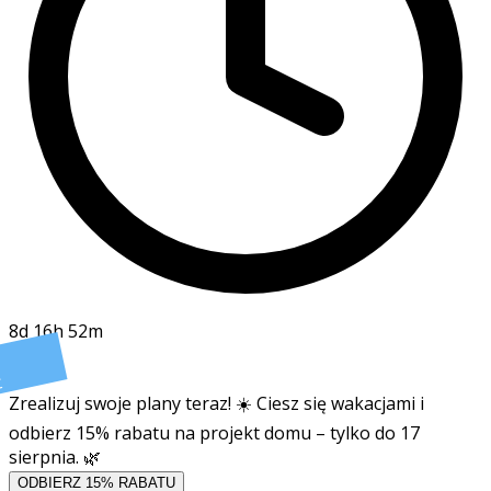
8d 16h 52m
t
Zrealizuj swoje plany teraz! ☀️ Ciesz się wakacjami i
odbierz 15% rabatu na projekt domu – tylko do 17
sierpnia. 🌿
ODBIERZ 15% RABATU