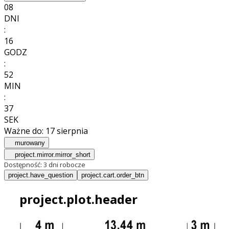
08
DNI
:
16
GODZ
:
52
MIN
:
35
SEK
Ważne do:
17 sierpnia
murowany
project.mirror.mirror_short
Dostępność:
3 dni robocze
project.have_question
project.cart.order_btn
project.plot.header