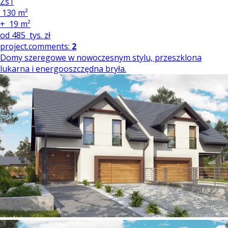
Zs1
130 m²
+
19 m²
od
485
tys. zł
project.comments:
2
Domy szeregowe w nowoczesnym stylu, przeszklona
lukarna i energooszczędna bryła.