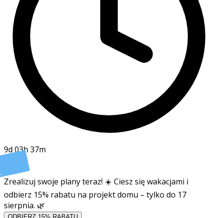
9d 03h 37m
t
Zrealizuj swoje plany teraz! ☀️ Ciesz się wakacjami i
odbierz 15% rabatu na projekt domu – tylko do 17
sierpnia. 🌿
ODBIERZ 15% RABATU