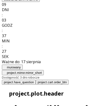
09
DNI
:
03
GODZ
:
37
MIN
:
25
SEK
Ważne do:
17 sierpnia
murowany
project.mirror.mirror_short
Dostępność:
3 dni robocze
project.have_question
project.cart.order_btn
project.plot.header