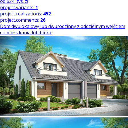
od
624
tys. zł
project.variants:
1
project.realizations:
452
project.comments:
26
Dom dwulokalowy lub dwurodzinny z oddzielnym wejściem
do mieszkania lub biura.