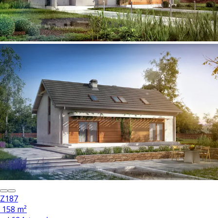
Z187
158 m²