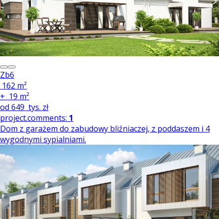
Zb6
162 m²
+
19 m²
od
649
tys. zł
project.comments:
1
Dom z garażem do zabudowy bliźniaczej, z poddaszem i 4
wygodnymi sypialniami.