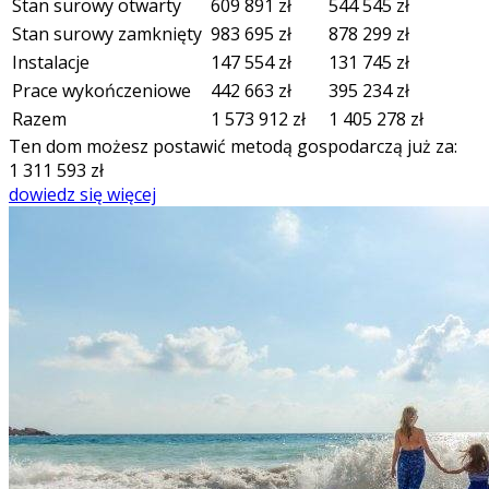
Stan surowy otwarty
609 891
zł
544 545
zł
Stan surowy zamknięty
983 695
zł
878 299
zł
Instalacje
147 554
zł
131 745
zł
Prace wykończeniowe
442 663
zł
395 234
zł
Razem
1 573 912
zł
1 405 278
zł
Ten dom możesz postawić metodą gospodarczą już za:
1 311 593
zł
dowiedz się więcej