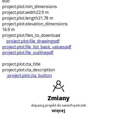
duo
project.plot.min_dimensions
project.plot.width
22.9 m
project.plot.length
21.78 m
project.plot.elevation_dimensions
16.9 m
project.plot.files_to_download
project.plot.file_drawing
pdf
project.plot.file_list_basic_values
pdf
project.plot.file_outline
pdf
project.plot.cta_title
project.plot.cta_description
project.plot.cta_button
zmiany
dopasuj projekt do swoich potrzeb
więcej