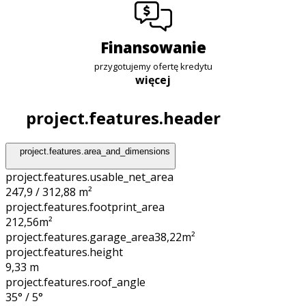
finansowanie
przygotujemy ofertę kredytu
więcej
project.features.header
project.features.area_and_dimensions
project.features.usable_net_area
247,9 / 312,88 m²
project.features.footprint_area
212,56
m²
project.features.garage_area
38,22
m²
project.features.height
9,33
m
project.features.roof_angle
35° / 5°