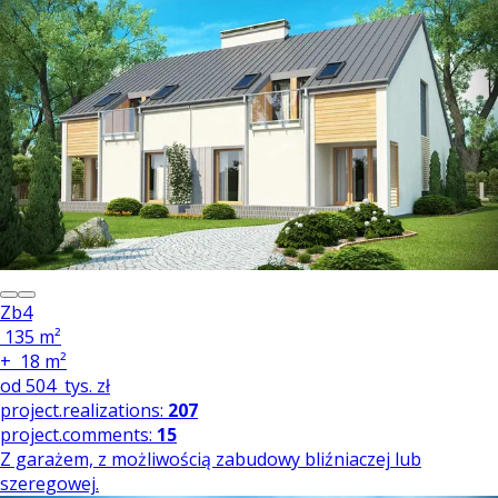
Zb4
135 m²
+
18 m²
od
504
tys. zł
project.realizations:
207
project.comments:
15
Z garażem, z możliwością zabudowy bliźniaczej lub
szeregowej.