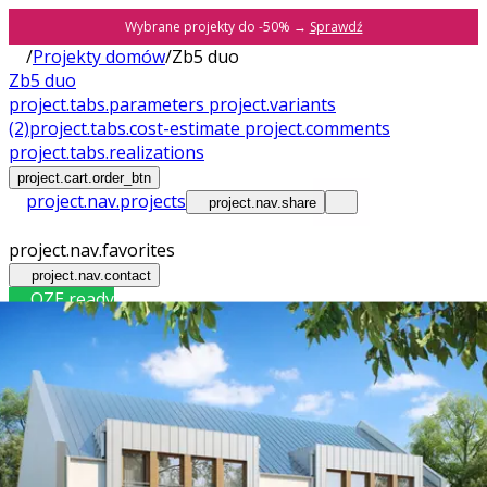
Wybrane projekty do -50% →
Sprawdź
/
Projekty domów
/
Zb5 duo
Zb5 duo
project.tabs.parameters
project.variants
(2)
project.tabs.cost-estimate
project.comments
project.tabs.realizations
project.cart.order_btn
project.nav.projects
project.nav.share
project.nav.favorites
project.nav.contact
OZE ready