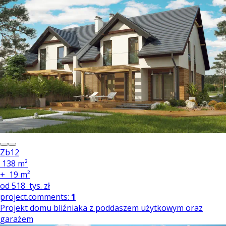
Zb12
138 m²
+
19 m²
od
518
tys. zł
project.comments:
1
Projekt domu bliźniaka z poddaszem użytkowym oraz
garażem