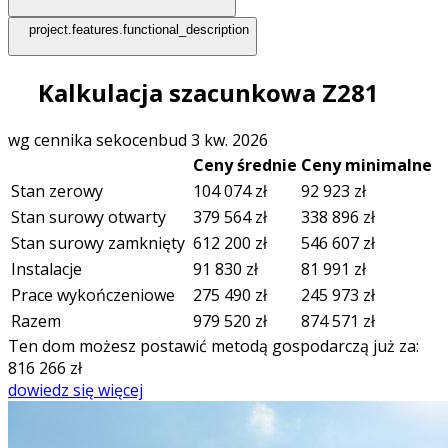
project.features.functional_description
Kalkulacja szacunkowa Z281
wg cennika sekocenbud 3 kw. 2026
Ceny średnie
Ceny minimalne
Stan zerowy
104 074
zł
92 923
zł
Stan surowy otwarty
379 564
zł
338 896
zł
Stan surowy zamknięty
612 200
zł
546 607
zł
Instalacje
91 830
zł
81 991
zł
Prace wykończeniowe
275 490
zł
245 973
zł
Razem
979 520
zł
874 571
zł
Ten dom możesz postawić metodą gospodarczą już za:
816 266
zł
dowiedz się więcej