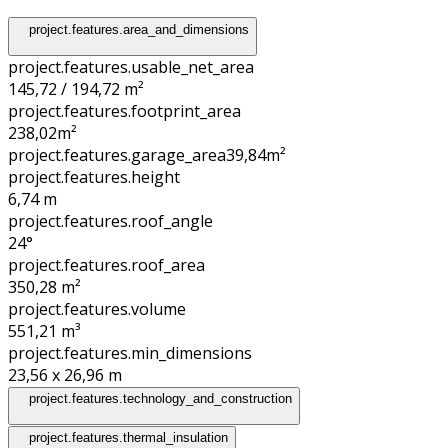
project.features.area_and_dimensions
project.features.usable_net_area
145,72 / 194,72 m²
project.features.footprint_area
238,02
m²
project.features.garage_area
39,84
m²
project.features.height
6,74
m
project.features.roof_angle
24°
project.features.roof_area
350,28
m²
project.features.volume
551,21
m³
project.features.min_dimensions
23,56 x 26,96
m
project.features.technology_and_construction
project.features.thermal_insulation