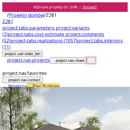
Wybrane projekty do -50% →
Sprawdź
/
Projekty domów
/
Z281
Z281
project.tabs.parameters
project.variants
(2)
project.tabs.cost-estimate
project.comments
(52)
project.tabs.realizations
(1057)
project.tabs.interiors
(11)
project.cart.order_btn
project.nav.projects
project.nav.share
project.nav.favorites
project.nav.contact
Wnętrza
Plac Budowy