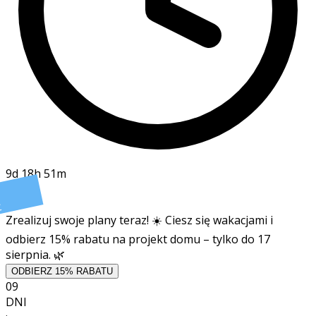
9d 18h 51m
t
Zrealizuj swoje plany teraz! ☀️ Ciesz się wakacjami i
odbierz 15% rabatu na projekt domu – tylko do 17
sierpnia. 🌿
ODBIERZ 15% RABATU
09
DNI