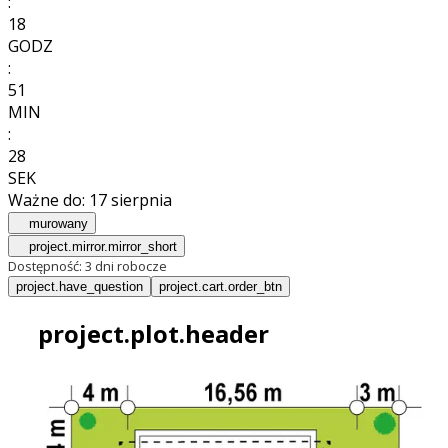
:
18
GODZ
:
51
MIN
:
26
SEK
Ważne do:
17 sierpnia
murowany
project.mirror.mirror_short
Dostępność:
3 dni robocze
project.have_question
project.cart.order_btn
project.plot.header