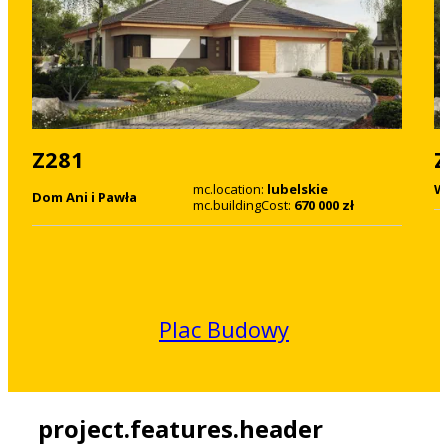
Z281
Z
mc.location:
lubelskie
W
Dom Ani i Pawła
mc.buildingCost:
670 000 zł
Plac Budowy
project.features.header