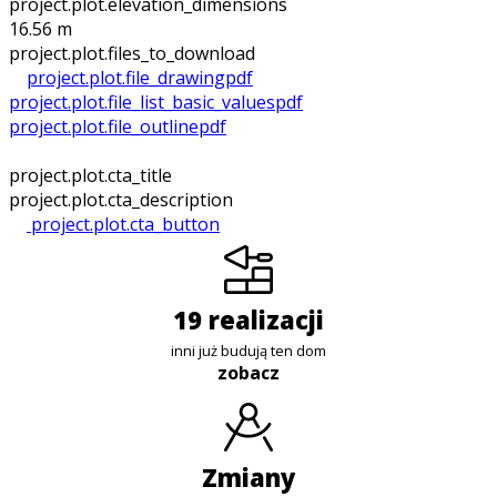
project.plot.elevation_dimensions
16.56 m
project.plot.files_to_download
project.plot.file_drawing
pdf
project.plot.file_list_basic_values
pdf
project.plot.file_outline
pdf
project.plot.cta_title
project.plot.cta_description
project.plot.cta_button
19 realizacji
inni już budują ten dom
zobacz
zmiany