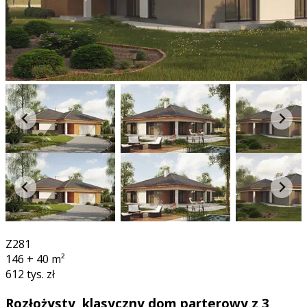
3D
Z281
146 + 40
m²
612 tys. zł
Rozłożysty, klasyczny dom parterowy z 3