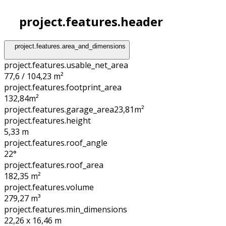
project.features.header
project.features.area_and_dimensions
project.features.usable_net_area
77,6 / 104,23 m²
project.features.footprint_area
132,84
m²
project.features.garage_area
23,81
m²
project.features.height
5,33
m
project.features.roof_angle
22°
project.features.roof_area
182,35
m²
project.features.volume
279,27
m³
project.features.min_dimensions
22,26 x 16,46
m