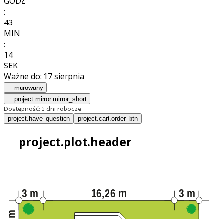
GODZ
:
43
MIN
:
12
SEK
Ważne do:
17 sierpnia
murowany
project.mirror.mirror_short
Dostępność:
3 dni robocze
project.have_question
project.cart.order_btn
project.plot.header