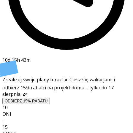
10d 15h 43m
t
Zrealizuj swoje plany teraz! ☀️ Ciesz się wakacjami i
odbierz 15% rabatu na projekt domu – tylko do 17
sierpnia. 🌿
ODBIERZ 15% RABATU
10
DNI
:
15