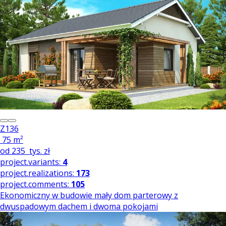
Z136
75 m²
od
235
tys. zł
project.variants:
4
project.realizations:
173
project.comments:
105
Ekonomiczny w budowie mały dom parterowy z
dwuspadowym dachem i dwoma pokojami