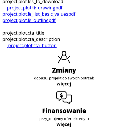
project.plot.files_to_download
project.plot.file_drawing
pdf
project.plot.file_list_basic_values
pdf
project.plot.file_outline
pdf
project.plot.cta_title
project.plot.cta_description
project.plot.cta_button
zmiany
dopasuj projekt do swoich potrzeb
więcej
finansowanie
przygotujemy ofertę kredytu
więcej