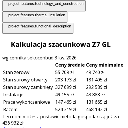
project.features.technology_and_construction
project.features.thermal_insulation
project.features.functional_description
Kalkulacja szacunkowa Z7 GL
wg cennika sekocenbud 3 kw. 2026
Ceny średnie
Ceny minimalne
Stan zerowy
55 709
zł
49 740
zł
Stan surowy otwarty
203 173
zł
181 405
zł
Stan surowy zamknięty
327 699
zł
292 589
zł
Instalacje
49 155
zł
43 888
zł
Prace wykończeniowe
147 465
zł
131 665
zł
Razem
524 319
zł
468 142
zł
Ten dom możesz postawić metodą gospodarczą już za:
436 932
zł