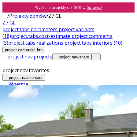
Wybrane projekty do -50% →
Sprawdź
/
Projekty domów
/
Z7 GL
Z7 GL
project.tabs.parameters
project.variants
(18)
project.tabs.cost-estimate
project.comments
(3)
project.tabs.realizations
project.tabs.interiors
(10)
project.cart.order_btn
project.nav.projects
project.nav.share
project.nav.favorites
project.nav.contact
Wnętrza