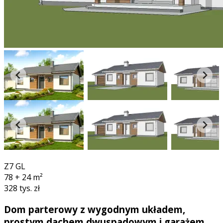
360°
Z7 GL
78 + 24
m²
328 tys. zł
Dom parterowy z wygodnym układem,
prostym dachem dwuspadowym i garażem