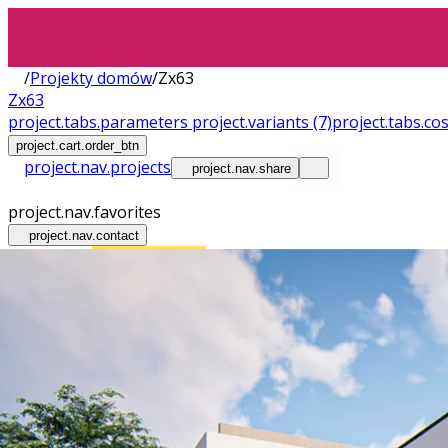
/
Projekty domów
/
Zx63
Zx63
project.tabs.parameters
project.variants
(7)
project.tabs.co
project.cart.order_btn
project.nav.projects
project.nav.share
project.nav.favorites
project.nav.contact
Wnętrza
Plac Budowy