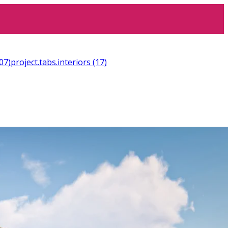
07)
project.tabs.interiors
(17)