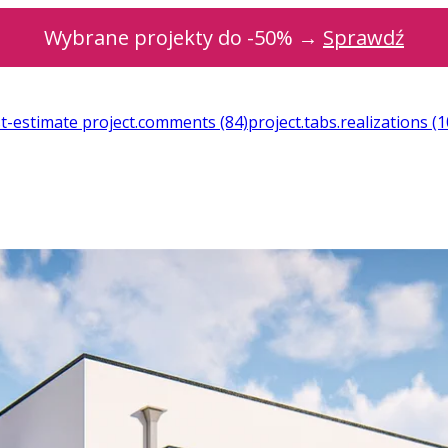
Wybrane projekty do -50% →
Sprawdź
st-estimate
project.comments
(84)
project.tabs.realizations
(1