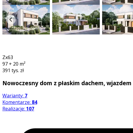
3D
360°
senseVR
Zx63
97 + 20
m²
391 tys. zł
Nowoczesny dom z płaskim dachem, wjazdem o
Warianty:
7
Komentarze:
84
Realizacje:
107