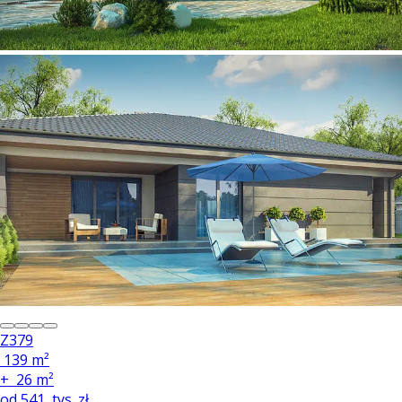
Z379
139 m²
+
26 m²
od
541
tys. zł