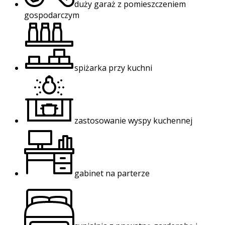
duży garaż z pomieszczeniem
gospodarczym
spiżarka przy kuchni
zastosowanie wyspy kuchennej
gabinet na parterze