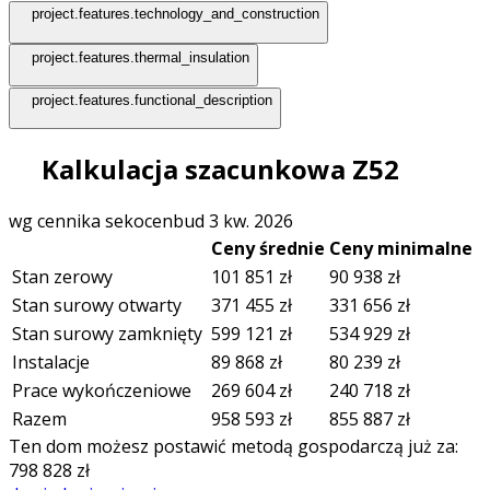
project.features.technology_and_construction
project.features.thermal_insulation
project.features.functional_description
Kalkulacja szacunkowa Z52
wg cennika sekocenbud 3 kw. 2026
Ceny średnie
Ceny minimalne
Stan zerowy
101 851
zł
90 938
zł
Stan surowy otwarty
371 455
zł
331 656
zł
Stan surowy zamknięty
599 121
zł
534 929
zł
Instalacje
89 868
zł
80 239
zł
Prace wykończeniowe
269 604
zł
240 718
zł
Razem
958 593
zł
855 887
zł
Ten dom możesz postawić metodą gospodarczą już za:
798 828
zł