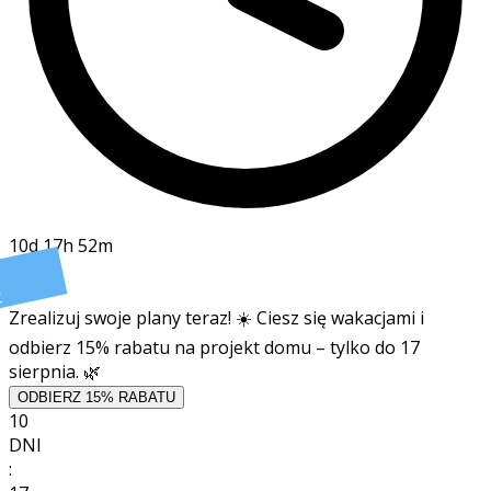
10d 17h 52m
t
Zrealizuj swoje plany teraz! ☀️ Ciesz się wakacjami i
odbierz 15% rabatu na projekt domu – tylko do 17
sierpnia. 🌿
ODBIERZ 15% RABATU
10
DNI
: