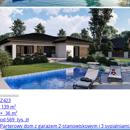
Z423
139 m²
+
36 m²
od
569
tys. zł
Parterowy dom z garażem 2-stanowiskowym i 3 sypialniami.