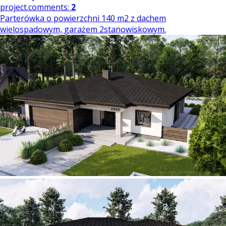
project.comments:
2
Parterówka o powierzchni 140 m2 z dachem
wielospadowym, garażem 2stanowiskowym.