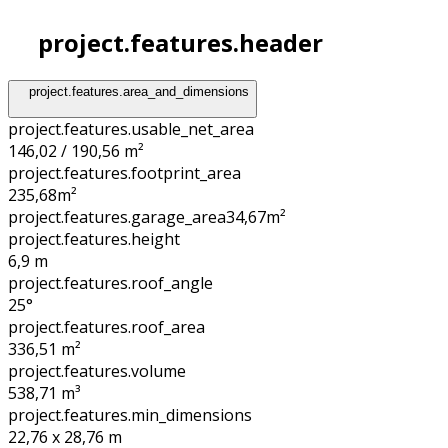
project.features.header
project.features.area_and_dimensions
project.features.usable_net_area
146,02 / 190,56 m²
project.features.footprint_area
235,68
m²
project.features.garage_area
34,67
m²
project.features.height
6,9
m
project.features.roof_angle
25°
project.features.roof_area
336,51
m²
project.features.volume
538,71
m³
project.features.min_dimensions
22,76 x 28,76
m