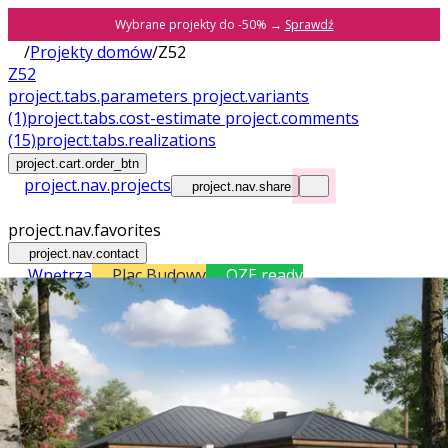
Wybrane projekty do -50% →
Sprawdź
/
Projekty domów
/
Z52
Z52
project.tabs.parameters
project.variants
(1)
project.tabs.cost-estimate
project.comments
(15)
project.tabs.realizations
project.cart.order_btn
project.nav.projects
project.nav.share
project.nav.favorites
project.nav.contact
Wnętrza
Plac Budowy
OZE ready