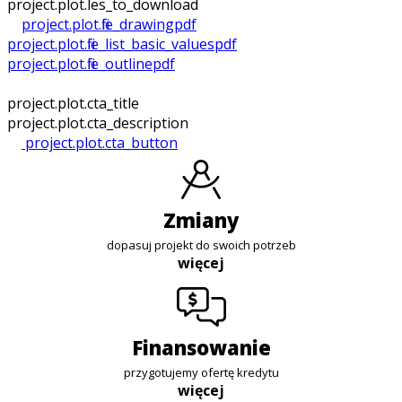
project.plot.files_to_download
project.plot.file_drawing
pdf
project.plot.file_list_basic_values
pdf
project.plot.file_outline
pdf
project.plot.cta_title
project.plot.cta_description
project.plot.cta_button
zmiany
dopasuj projekt do swoich potrzeb
więcej
finansowanie
przygotujemy ofertę kredytu
więcej