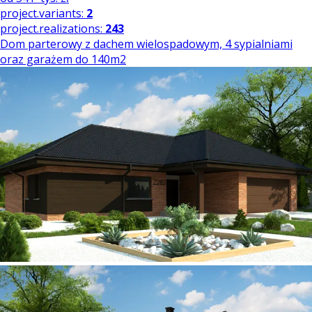
project.variants:
2
project.realizations:
243
Dom parterowy z dachem wielospadowym, 4 sypialniami
oraz garażem do 140m2