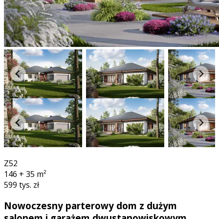
3D
Z52
146 + 35
m²
599 tys. zł
Nowoczesny parterowy dom z dużym
salonem i garażem dwustanowiskowym