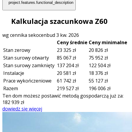
project.features.functional_description
Kalkulacja szacunkowa Z60
wg cennika sekocenbud 3 kw. 2026
Ceny średnie
Ceny minimalne
Stan zerowy
23 325
zł
20 826
zł
Stan surowy otwarty
85 067
zł
75 952
zł
Stan surowy zamknięty
137 204
zł
122 504
zł
Instalacje
20 581
zł
18 376
zł
Prace wykończeniowe
61 742
zł
55 127
zł
Razem
219 527
zł
196 006
zł
Ten dom możesz postawić metodą gospodarczą już za:
182 939
zł
dowiedz się więcej