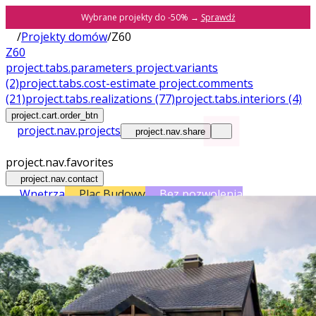
Wybrane projekty do -50% →
Sprawdź
/
Projekty domów
/
Z60
Z60
project.tabs.parameters
project.variants
(2)
project.tabs.cost-estimate
project.comments
(21)
project.tabs.realizations
(77)
project.tabs.interiors
(4)
project.cart.order_btn
project.nav.projects
project.nav.share
project.nav.favorites
project.nav.contact
Wnętrza
Plac Budowy
Bez pozwolenia