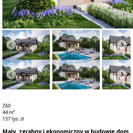
3D
360°
Z60
44
m²
137 tys. zł
Mały, zgrabny i ekonomiczny w budowie dom