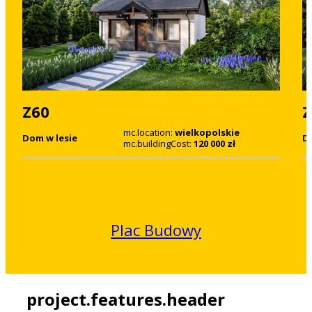
Z60
Z
mc.location:
wielkopolskie
Dom w lesie
D
mc.buildingCost:
120 000 zł
Plac Budowy
project.features.header