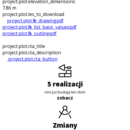
project.plot.elevation_dimensions
7.86 m
project.plot.files_to_download
project.plot.file_drawing
pdf
project.plot.file_list_basic_values
pdf
project.plot.file_outline
pdf
project.plot.cta_title
project.plot.cta_description
project.plot.cta_button
5 realizacji
inni już budują ten dom
zobacz
zmiany