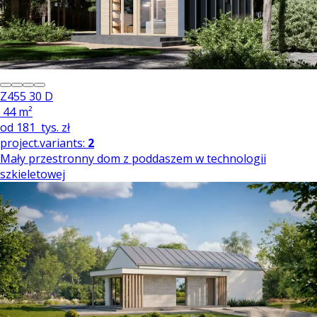
Z455 30 D
44 m²
od
181
tys. zł
project.variants:
2
Mały przestronny dom z poddaszem w technologii
szkieletowej