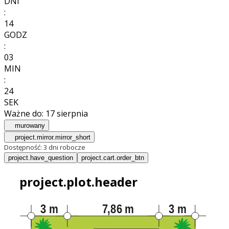
DNI
:
14
GODZ
:
03
MIN
:
22
SEK
Ważne do:
17 sierpnia
murowany
project.mirror.mirror_short
Dostępność:
3 dni robocze
project.have_question
project.cart.order_btn
project.plot.header