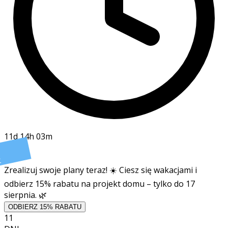
11d 14h 03m
t
Zrealizuj swoje plany teraz! ☀️ Ciesz się wakacjami i
odbierz 15% rabatu na projekt domu – tylko do 17
sierpnia. 🌿
ODBIERZ 15% RABATU
11