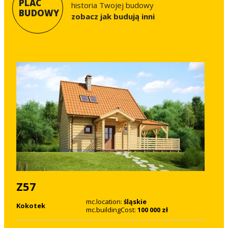
PLAC
historia Twojej budowy
BUDOWY
Zobacz jak budują inni
Z57
mc.location:
śląskie
Kokotek
mc.buildingCost:
100 000 zł