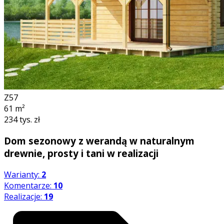
Z57
61
m²
234 tys. zł
Dom sezonowy z werandą w naturalnym
drewnie, prosty i tani w realizacji
Warianty:
2
Komentarze:
10
Realizacje:
19