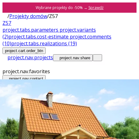
Wybrane projekty do -50% →
Sprawdź
/
Projekty domów
/
Z57
Z57
project.tabs.parameters
project.variants
(2)
project.tabs.cost-estimate
project.comments
(10)
project.tabs.realizations
(19)
project.cart.order_btn
project.nav.projects
project.nav.share
project.nav.favorites
project.nav.contact