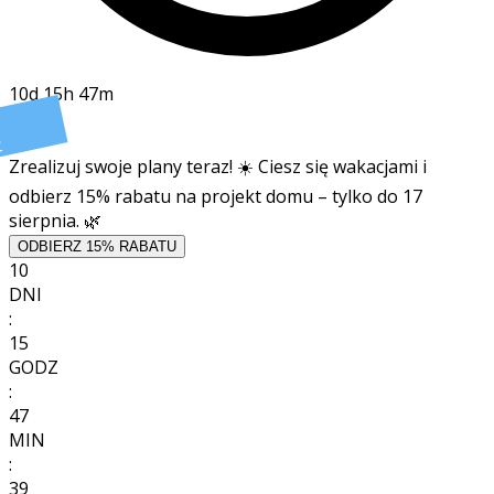
10d 15h 47m
t
Zrealizuj swoje plany teraz! ☀️ Ciesz się wakacjami i
odbierz 15% rabatu na projekt domu – tylko do 17
sierpnia. 🌿
ODBIERZ 15% RABATU
10
DNI
:
15
GODZ
:
47
MIN
:
37