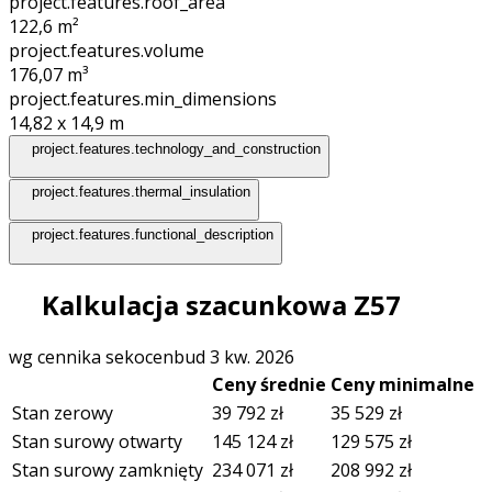
project.features.roof_area
122,6
m²
project.features.volume
176,07
m³
project.features.min_dimensions
14,82 x 14,9
m
project.features.technology_and_construction
project.features.thermal_insulation
project.features.functional_description
Kalkulacja szacunkowa Z57
wg cennika sekocenbud 3 kw. 2026
Ceny średnie
Ceny minimalne
Stan zerowy
39 792
zł
35 529
zł
Stan surowy otwarty
145 124
zł
129 575
zł
Stan surowy zamknięty
234 071
zł
208 992
zł