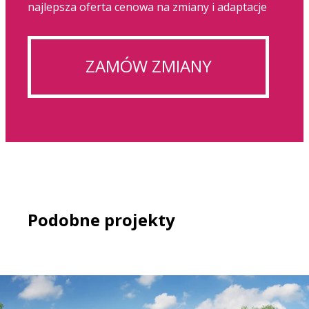
najlepsza oferta cenowa na zmiany i adaptacje
ZAMÓW ZMIANY
Podobne projekty