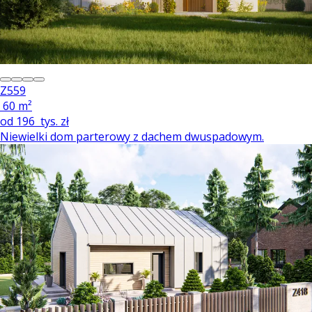
Z559
60 m²
od
196
tys. zł
Niewielki dom parterowy z dachem dwuspadowym.