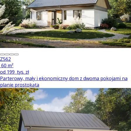
Z562
60 m²
od
199
tys. zł
Parterowy, mały i ekonomiczny dom z dwoma pokojami na
planie prostokąta