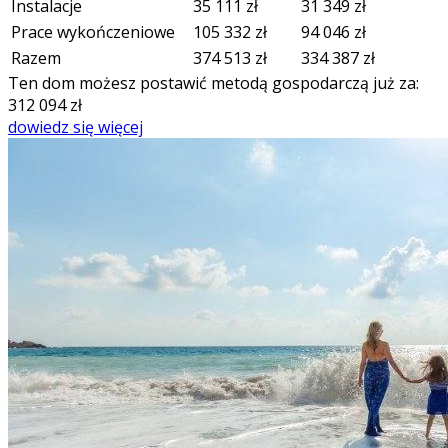
Instalacje
35 111
zł
31 349
zł
Prace wykończeniowe
105 332
zł
94 046
zł
Razem
374 513
zł
334 387
zł
Ten dom możesz postawić metodą gospodarczą już za:
312 094
zł
dowiedz się więcej