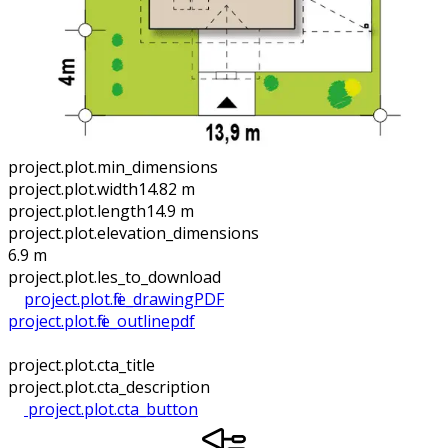
project.plot.min_dimensions
project.plot.width
14.82 m
project.plot.length
14.9 m
project.plot.elevation_dimensions
6.9 m
project.plot.files_to_download
project.plot.file_drawing
PDF
project.plot.file_outline
pdf
project.plot.cta_title
project.plot.cta_description
project.plot.cta_button