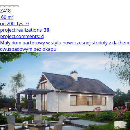
Z418
60 m²
od
200
tys. zł
project.realizations:
36
project.comments:
4
Mały dom parterowy w stylu nowoczesnej stodoły z dachem
dwuspadowym bez okapu