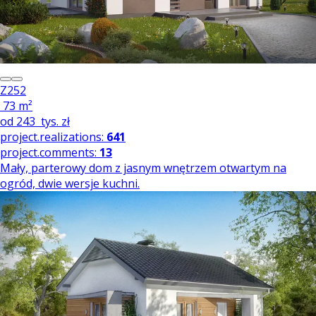
Z252
73 m²
od
243
tys. zł
project.realizations:
641
project.comments:
13
Mały, parterowy dom z jasnym wnętrzem otwartym na
ogród, dwie wersje kuchni.