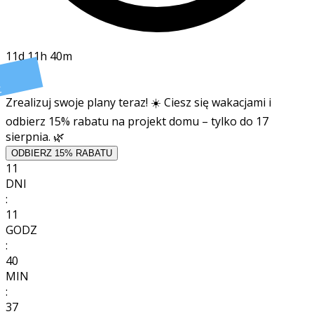
11d 11h 40m
t
Zrealizuj swoje plany teraz! ☀️ Ciesz się wakacjami i
odbierz 15% rabatu na projekt domu – tylko do 17
sierpnia. 🌿
ODBIERZ 15% RABATU
11
DNI
:
11
GODZ
:
40
MIN
:
35