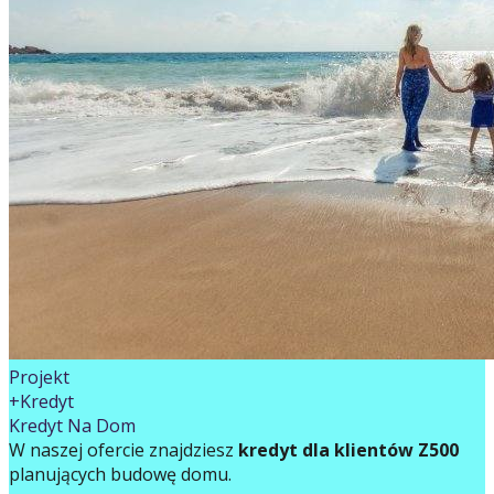
Projekt
+Kredyt
Kredyt Na Dom
W naszej ofercie znajdziesz
kredyt dla klientów Z500
planujących budowę domu.