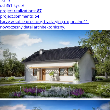
72 m²
od
351
tys. zł
project.realizations:
87
project.comments:
54
Łączy w sobie prostotę, tradycyjną racjonalność i
nowoczesny detal architektoniczny.