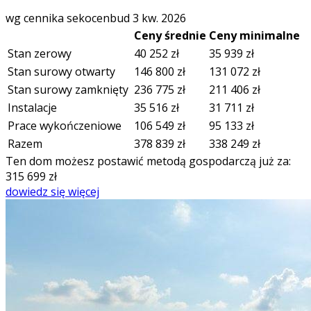
wg cennika sekocenbud 3 kw. 2026
Ceny średnie
Ceny minimalne
Stan zerowy
40 252
zł
35 939
zł
Stan surowy otwarty
146 800
zł
131 072
zł
Stan surowy zamknięty
236 775
zł
211 406
zł
Instalacje
35 516
zł
31 711
zł
Prace wykończeniowe
106 549
zł
95 133
zł
Razem
378 839
zł
338 249
zł
Ten dom możesz postawić metodą gospodarczą już za:
315 699
zł
dowiedz się więcej