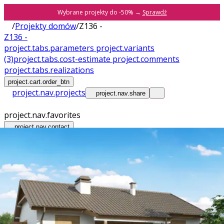
Wybrane projekty do -50% →
Sprawdź
/
Projekty domów
/
Z136 -
Z136 -
project.tabs.parameters
project.variants
(3)
project.tabs.cost-estimate
project.comments
project.tabs.realizations
project.cart.order_btn
project.nav.projects
project.nav.share
project.nav.favorites
project.nav.contact