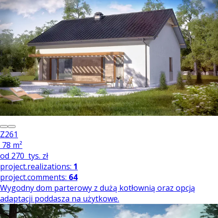
Z261
78 m²
od
270
tys. zł
project.realizations:
1
project.comments:
64
Wygodny dom parterowy z dużą kotłownią oraz opcją
adaptacji poddasza na użytkowe.