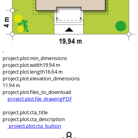
-
project.plot.min_dimensions
project.plot.width
19.94 m
project.plot.length
16.64 m
project.plot.elevation_dimensions
11.94 m
project.plot.files_to_download
project.plot.file_drawing
PDF
project.plot.cta_title
project.plot.cta_description
project.plot.cta_button