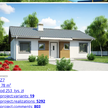
Z7
78 m²
od
253
tys. zł
project.variants:
19
project.realizations:
5292
project.comments:
803