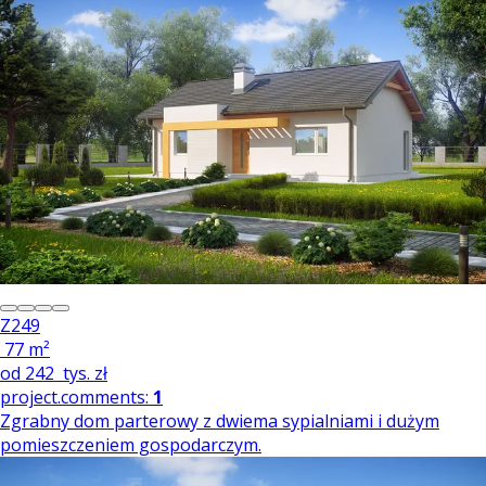
Z249
77 m²
od
242
tys. zł
project.comments:
1
Zgrabny dom parterowy z dwiema sypialniami i dużym
pomieszczeniem gospodarczym.