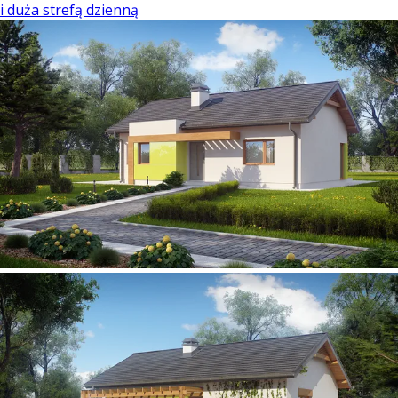
i duża strefą dzienną