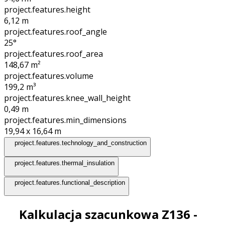
project.features.height
6,12
m
project.features.roof_angle
25°
project.features.roof_area
148,67
m²
project.features.volume
199,2
m³
project.features.knee_wall_height
0,49
m
project.features.min_dimensions
19,94 x 16,64
m
project.features.technology_and_construction
project.features.thermal_insulation
project.features.functional_description
Kalkulacja szacunkowa Z136 -