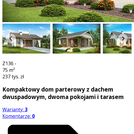
360°
Z136 -
75
m²
237 tys. zł
Kompaktowy dom parterowy z dachem
dwuspadowym, dwoma pokojami i tarasem
Warianty:
3
Komentarze:
0