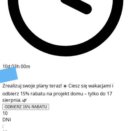
10d 03h 00m
t
Zrealizuj swoje plany teraz! ☀️ Ciesz się wakacjami i
odbierz 15% rabatu na projekt domu – tylko do 17
sierpnia. 🌿
ODBIERZ 15% RABATU
10
DNI
: