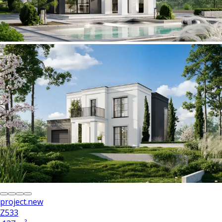
project.new
Z533