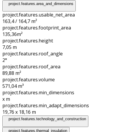
project.features.area_and_dimensions
project.features.usable_net_area
163,4 / 164,7 m²
project.features.footprint_area
135,36
m²
project.features.height
7,05
m
project.features.roof_angle
2°
project.features.roof_area
89,88
m²
project.features.volume
571,04
m³
project.features.min_dimensions
x
m
project.features.min_adapt_dimensions
19,76 x 18,16
m
project.features.technology_and_construction
project.features.thermal_insulation