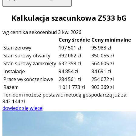
Kalkulacja szacunkowa Z533 bG
wg cennika sekocenbud 3 kw. 2026
Ceny średnie
Ceny minimalne
Stan zerowy
107 501
zł
95 983
zł
Stan surowy otwarty
392 062
zł
350 055
zł
Stan surowy zamknięty
632 358
zł
564 605
zł
Instalacje
94 854
zł
84 691
zł
Prace wykończeniowe
284 561
zł
254 072
zł
Razem
1 011 773
zł
903 369
zł
Ten dom możesz postawić metodą gospodarczą już za:
843 144
zł
dowiedz się więcej