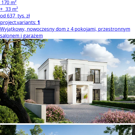
170 m²
+
33 m²
od
637
tys. zł
project.variants:
1
Wyjątkowy, nowoczesny dom z 4 pokojami, przestronnym
salonem i garażem