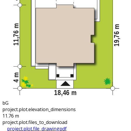
bG
project.plot.elevation_dimensions
11.76 m
project.plot.files_to_download
project.plot.file_drawing
pdf