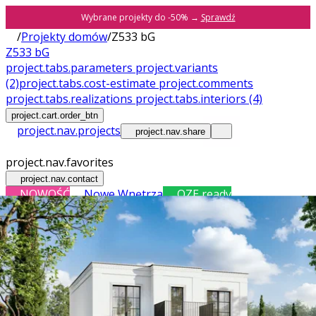
Wybrane projekty do -50% →
Sprawdź
/
Projekty domów
/
Z533 bG
Z533 bG
project.tabs.parameters
project.variants
(2)
project.tabs.cost-estimate
project.comments
project.tabs.realizations
project.tabs.interiors
(4)
project.cart.order_btn
project.nav.projects
project.nav.share
project.nav.favorites
project.nav.contact
NOWOŚĆ
Nowe Wnętrza
OZE ready