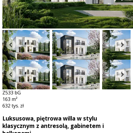
Z533 bG
163
m²
632 tys. zł
Luksusowa, piętrowa willa w stylu
klasycznym z antresolą, gabinetem i