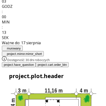
03
GODZ
:
00
MIN
:
12
SEK
Ważne do:
17 sierpnia
murowany
project.mirror.mirror_short
Dostępność:
30 dni roboczych
project.have_question
project.cart.order_btn
project.plot.header