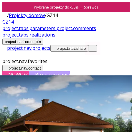
Wybrane projekty do -50% →
Sprawdź
/
Projekty domów
/
GZ14
GZ14
project.tabs.parameters
project.comments
project.tabs.realizations
project.cart.order_btn
project.nav.projects
project.nav.share
project.nav.favorites
project.nav.contact
NOWOŚĆ
Bez pozwolenia