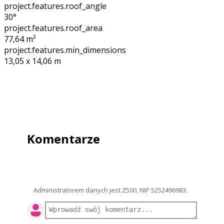
project.features.roof_angle
30°
project.features.roof_area
77,64
m²
project.features.min_dimensions
13,05 x 14,06
m
Komentarze
Administratorem danych jest Z500, NIP 5252496983.