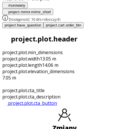
murowany
project.mirror.mirror_short
Dostępność:
10 dni roboczych
project.have_question
project.cart.order_btn
project.plot.header
project.plot.min_dimensions
project.plot.width
13.05 m
project.plot.length
14.06 m
project.plot.elevation_dimensions
7.05 m
project.plot.cta_title
project.plot.cta_description
project.plot.cta_button
zmiany