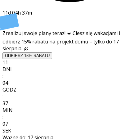
11d 04h 37m
t
Zrealizuj swoje plany teraz! ☀️ Ciesz się wakacjami i
odbierz 15% rabatu na projekt domu – tylko do 17
sierpnia. 🌿
ODBIERZ 15% RABATU
11
DNI
:
04
GODZ
:
37
MIN
:
06
SEK
Ważne do:
17 sierpnia