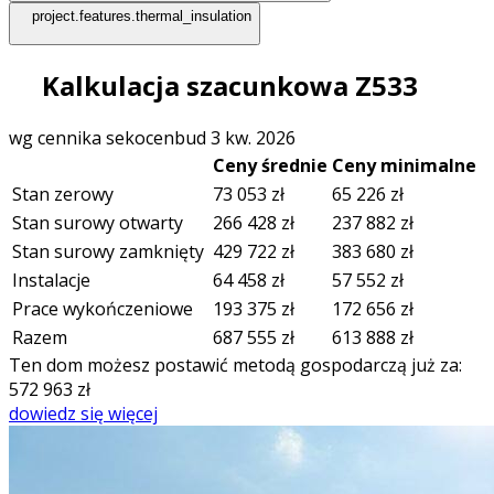
project.features.thermal_insulation
Kalkulacja szacunkowa Z533
wg cennika sekocenbud 3 kw. 2026
Ceny średnie
Ceny minimalne
Stan zerowy
73 053
zł
65 226
zł
Stan surowy otwarty
266 428
zł
237 882
zł
Stan surowy zamknięty
429 722
zł
383 680
zł
Instalacje
64 458
zł
57 552
zł
Prace wykończeniowe
193 375
zł
172 656
zł
Razem
687 555
zł
613 888
zł
Ten dom możesz postawić metodą gospodarczą już za:
572 963
zł
dowiedz się więcej