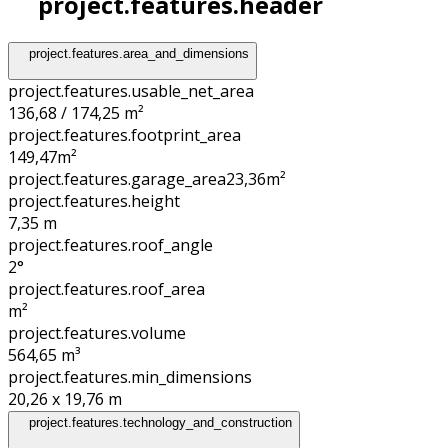
project.features.header
project.features.area_and_dimensions
project.features.usable_net_area
136,68 / 174,25 m²
project.features.footprint_area
149,47
m²
project.features.garage_area
23,36
m²
project.features.height
7,35
m
project.features.roof_angle
2°
project.features.roof_area
m²
project.features.volume
564,65
m³
project.features.min_dimensions
20,26 x 19,76
m
project.features.technology_and_construction