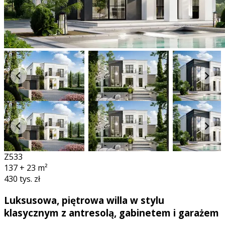
Z533
137 + 23
m²
430 tys. zł
Luksusowa, piętrowa willa w stylu
klasycznym z antresolą, gabinetem i garażem