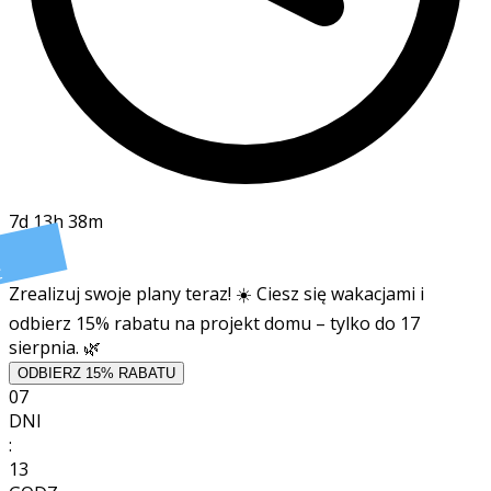
7d 13h 38m
t
Zrealizuj swoje plany teraz! ☀️ Ciesz się wakacjami i
odbierz 15% rabatu na projekt domu – tylko do 17
sierpnia. 🌿
ODBIERZ 15% RABATU
07
DNI
:
13