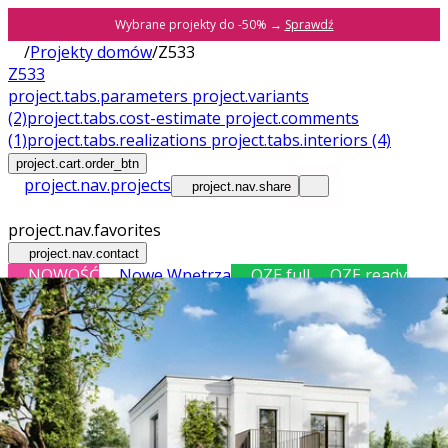
Wybrane projekty do -50% →
Sprawdź
/
Projekty domów
/
Z533
Z533
project.tabs.parameters
project.variants
(2)
project.tabs.cost-estimate
project.comments
(1)
project.tabs.realizations
project.tabs.interiors
(4)
project.cart.order_btn
project.nav.projects
project.nav.share
project.nav.favorites
project.nav.contact
NOWOŚĆ
Nowe Wnętrza
OZE full
OZE ready