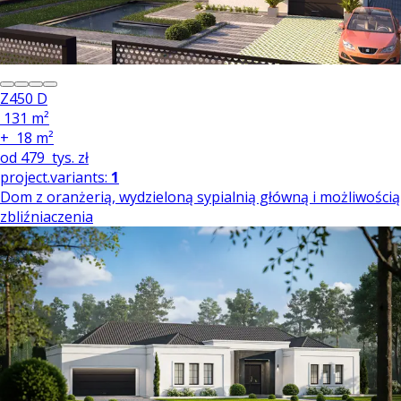
Z450 D
131 m²
+
18 m²
od
479
tys. zł
project.variants:
1
Dom z oranżerią, wydzieloną sypialnią główną i możliwością
zbliźniaczenia