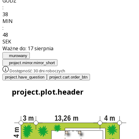
GODZ
:
38
MIN
:
46
SEK
Ważne do:
17 sierpnia
murowany
project.mirror.mirror_short
Dostępność:
30 dni roboczych
project.have_question
project.cart.order_btn
project.plot.header