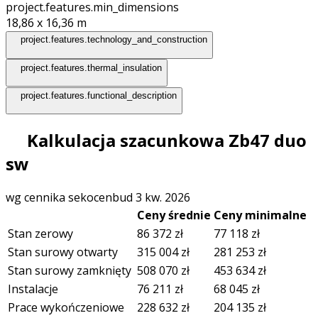
project.features.min_dimensions
18,86 x 16,36
m
project.features.technology_and_construction
project.features.thermal_insulation
project.features.functional_description
Kalkulacja szacunkowa Zb47 duo
sw
wg cennika sekocenbud 3 kw. 2026
Ceny średnie
Ceny minimalne
Stan zerowy
86 372
zł
77 118
zł
Stan surowy otwarty
315 004
zł
281 253
zł
Stan surowy zamknięty
508 070
zł
453 634
zł
Instalacje
76 211
zł
68 045
zł
Prace wykończeniowe
228 632
zł
204 135
zł