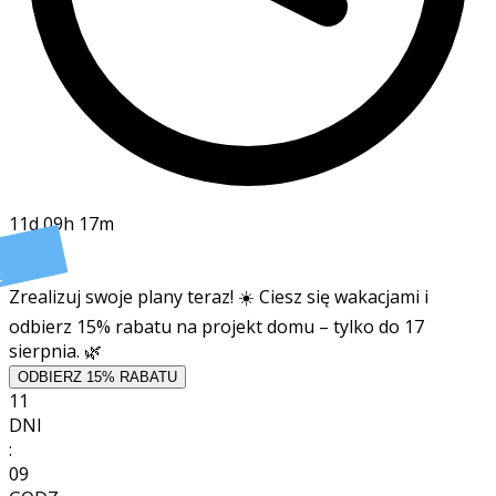
11d 09h 17m
t
Zrealizuj swoje plany teraz! ☀️ Ciesz się wakacjami i
odbierz 15% rabatu na projekt domu – tylko do 17
sierpnia. 🌿
ODBIERZ 15% RABATU
11
DNI
:
09