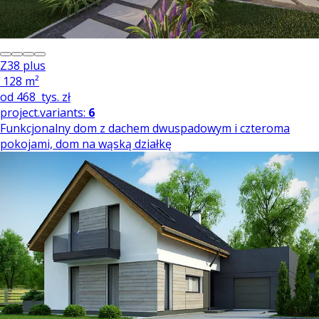
Z38 plus
128 m²
od
468
tys. zł
project.variants:
6
Funkcjonalny dom z dachem dwuspadowym i czteroma
pokojami, dom na wąską działkę