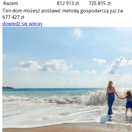
Razem
812 913
zł
725 815
zł
Ten dom możesz postawić metodą gospodarczą już za:
677 427
zł
dowiedz się więcej