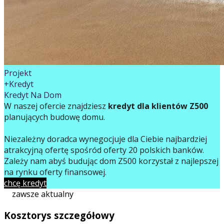
Projekt
+Kredyt
Kredyt Na Dom
W naszej ofercie znajdziesz
kredyt dla klientów Z500
planujących budowę domu.
Niezależny doradca wynegocjuje dla Ciebie najbardziej
atrakcyjną ofertę spośród oferty 20 polskich banków.
Zależy nam abyś budując dom Z500 korzystał z najlepszej
na rynku oferty finansowej.
chcę kredyt
zawsze aktualny
Kosztorys szczegółowy