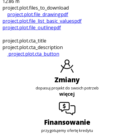
12.86 m
project.plot.files_to_download
project.plot.file_drawing
pdf
project.plot.file_list_basic_values
pdf
project.plot.file_outline
pdf
project.plot.cta_title
project.plot.cta_description
project.plot.cta_button
zmiany
dopasuj projekt do swoich potrzeb
więcej
finansowanie
przygotujemy ofertę kredytu