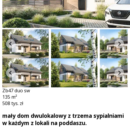
Zb47 duo sw
135
m²
508 tys. zł
mały dom dwulokalowy z trzema sypialniami
w każdym z lokali na poddaszu.