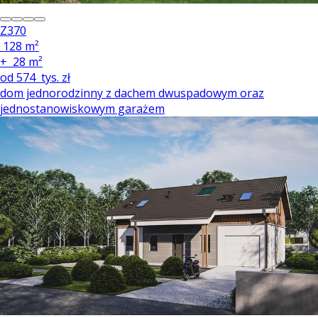
Z370
128 m²
+
28 m²
od
574
tys. zł
dom jednorodzinny z dachem dwuspadowym oraz
jednostanowiskowym garażem