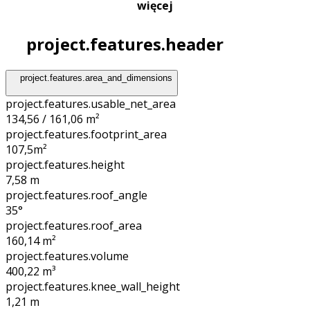
więcej
project.features.header
project.features.area_and_dimensions
project.features.usable_net_area
134,56 / 161,06 m²
project.features.footprint_area
107,5
m²
project.features.height
7,58
m
project.features.roof_angle
35°
project.features.roof_area
160,14
m²
project.features.volume
400,22
m³
project.features.knee_wall_height
1,21
m