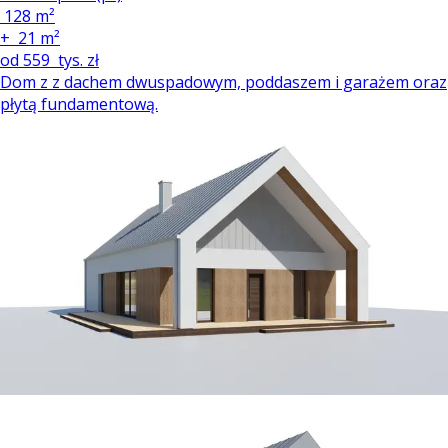
128 m²
+
21 m²
od
559
tys. zł
Dom z z dachem dwuspadowym, poddaszem i garażem oraz
płytą fundamentową.