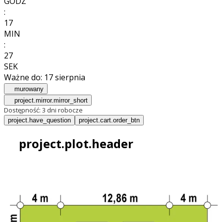
GODZ
:
17
MIN
:
25
SEK
Ważne do:
17 sierpnia
murowany
project.mirror.mirror_short
Dostępność:
3 dni robocze
project.have_question
project.cart.order_btn
project.plot.header