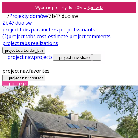
Wybrane projekty do -50% →
Sprawdź
/
Projekty domów
/
Zb47 duo sw
Zb47 duo sw
project.tabs.parameters
project.variants
(2)
project.tabs.cost-estimate
project.comments
project.tabs.realizations
project.cart.order_btn
project.nav.projects
project.nav.share
project.nav.favorites
project.nav.contact
LIFTING