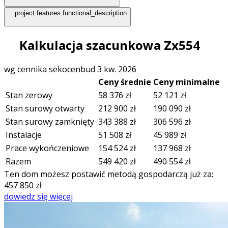
project.features.functional_description
Kalkulacja szacunkowa Zx554
wg cennika sekocenbud 3 kw. 2026
Ceny średnie
Ceny minimalne
Stan zerowy
58 376
zł
52 121
zł
Stan surowy otwarty
212 900
zł
190 090
zł
Stan surowy zamknięty
343 388
zł
306 596
zł
Instalacje
51 508
zł
45 989
zł
Prace wykończeniowe
154 524
zł
137 968
zł
Razem
549 420
zł
490 554
zł
Ten dom możesz postawić metodą gospodarczą już za:
457 850
zł
dowiedz się więcej