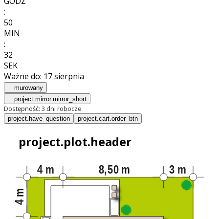
GODZ
:
50
MIN
:
30
SEK
Ważne do:
17 sierpnia
murowany
project.mirror.mirror_short
Dostępność:
3 dni robocze
project.have_question
project.cart.order_btn
project.plot.header