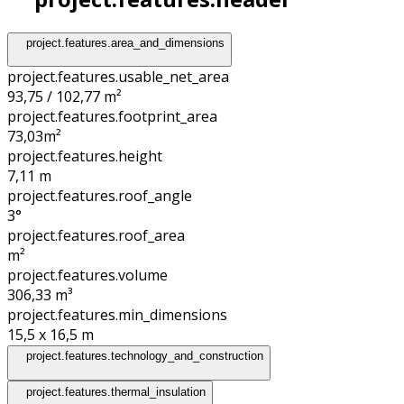
project.features.area_and_dimensions
project.features.usable_net_area
93,75 / 102,77 m²
project.features.footprint_area
73,03
m²
project.features.height
7,11
m
project.features.roof_angle
3°
project.features.roof_area
m²
project.features.volume
306,33
m³
project.features.min_dimensions
15,5 x 16,5
m
project.features.technology_and_construction
project.features.thermal_insulation