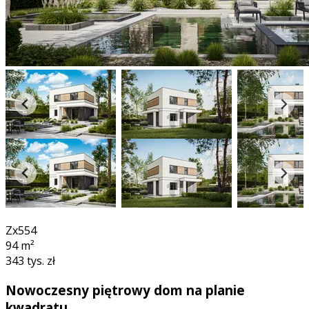
360°
Zx554
94
m²
343 tys. zł
Nowoczesny piętrowy dom na planie
kwadratu