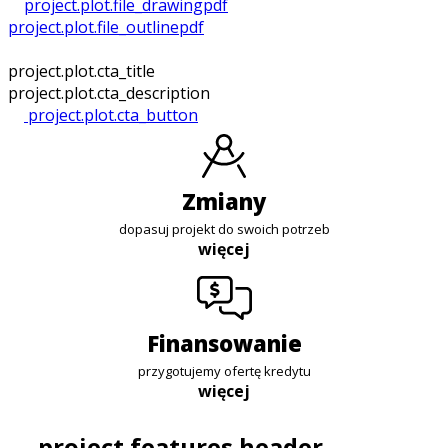
project.plot.file_drawing
pdf
project.plot.file_outline
pdf
project.plot.cta_title
project.plot.cta_description
project.plot.cta_button
zmiany
dopasuj projekt do swoich potrzeb
więcej
finansowanie
przygotujemy ofertę kredytu
więcej
project.features.header