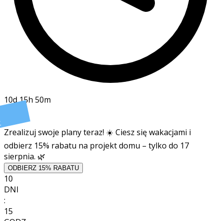
10d 15h 50m
t
Zrealizuj swoje plany teraz! ☀️ Ciesz się wakacjami i
odbierz 15% rabatu na projekt domu – tylko do 17
sierpnia. 🌿
ODBIERZ 15% RABATU
10
DNI
:
15