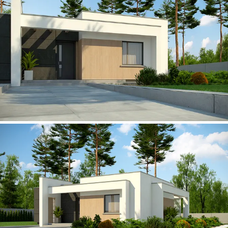
Zx51
92 m²
od
321
tys. zł
project.variants:
2
project.realizations:
97
project.comments:
46
Wygodny dom o prostej bryle i nowoczesnym stylu z trzema
sypialniami na piętrze.