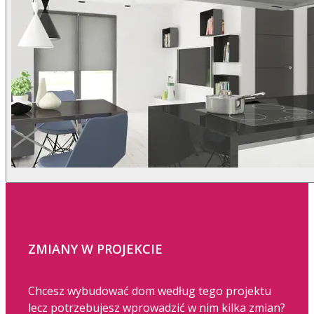
ZMIANY W PROJEKCIE
Chcesz wybudować dom według tego projektu
lecz potrzebujesz wprowadzić w nim kilka zmian?