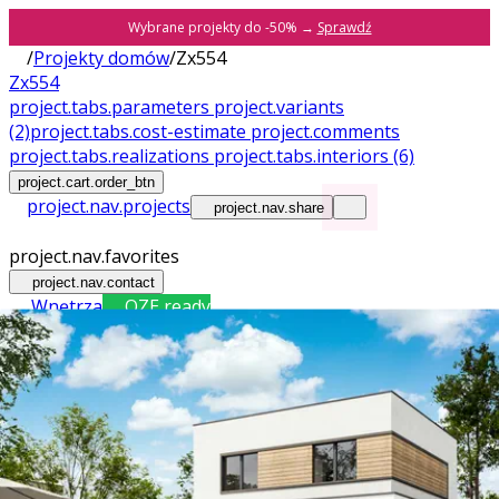
Wybrane projekty do -50% →
Sprawdź
/
Projekty domów
/
Zx554
Zx554
project.tabs.parameters
project.variants
(2)
project.tabs.cost-estimate
project.comments
project.tabs.realizations
project.tabs.interiors
(6)
project.cart.order_btn
project.nav.projects
project.nav.share
project.nav.favorites
project.nav.contact
Wnętrza
OZE ready