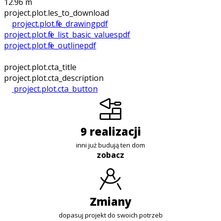
12.96 m
project.plot.files_to_download
project.plot.file_drawing
pdf
project.plot.file_list_basic_values
pdf
project.plot.file_outline
pdf
project.plot.cta_title
project.plot.cta_description
project.plot.cta_button
9 realizacji
inni już budują ten dom
zobacz
zmiany
dopasuj projekt do swoich potrzeb