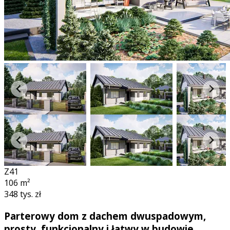
Z41
106
m²
348 tys. zł
Parterowy dom z dachem dwuspadowym,
prosty, funkcjonalny i łatwy w budowie