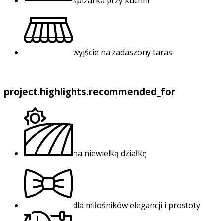
spiżarka przy kuchni
wyjście na zadaszony taras
project.highlights.recommended_for
na niewielką działkę
dla miłośników elegancji i prostoty