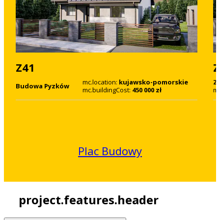
Z41
Z
mc.location:
kujawsko-pomorskie
Ze
Budowa Pyzków
mc.buildingCost:
450 000 zł
mc
Plac Budowy
project.features.header