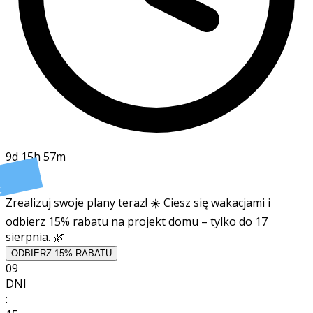
9d 15h 57m
t
Zrealizuj swoje plany teraz! ☀️ Ciesz się wakacjami i
odbierz 15% rabatu na projekt domu – tylko do 17
sierpnia. 🌿
ODBIERZ 15% RABATU
09
DNI
: