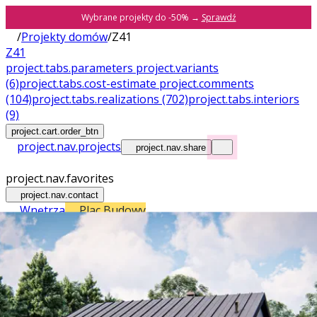
Wybrane projekty do -50% →
Sprawdź
/
Projekty domów
/
Z41
Z41
project.tabs.parameters
project.variants
(6)
project.tabs.cost-estimate
project.comments
(104)
project.tabs.realizations
(702)
project.tabs.interiors
(9)
project.cart.order_btn
project.nav.projects
project.nav.share
project.nav.favorites
project.nav.contact
Wnętrza
Plac Budowy