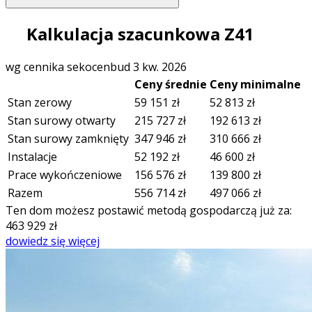
Kalkulacja szacunkowa Z41
wg cennika sekocenbud 3 kw. 2026
Ceny średnie
Ceny minimalne
Stan zerowy
59 151
zł
52 813
zł
Stan surowy otwarty
215 727
zł
192 613
zł
Stan surowy zamknięty
347 946
zł
310 666
zł
Instalacje
52 192
zł
46 600
zł
Prace wykończeniowe
156 576
zł
139 800
zł
Razem
556 714
zł
497 066
zł
Ten dom możesz postawić metodą gospodarczą już za:
463 929
zł
dowiedz się więcej