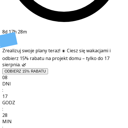
8d 17h 28m
t
Zrealizuj swoje plany teraz! ☀️ Ciesz się wakacjami i
odbierz 15% rabatu na projekt domu – tylko do 17
sierpnia. 🌿
ODBIERZ 15% RABATU
08
DNI
:
17
GODZ
:
28
MIN
: