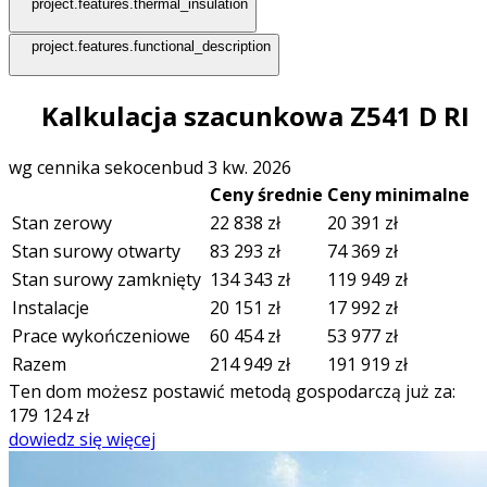
project.features.thermal_insulation
project.features.functional_description
Kalkulacja szacunkowa Z541 D RI
wg cennika sekocenbud 3 kw. 2026
Ceny średnie
Ceny minimalne
Stan zerowy
22 838
zł
20 391
zł
Stan surowy otwarty
83 293
zł
74 369
zł
Stan surowy zamknięty
134 343
zł
119 949
zł
Instalacje
20 151
zł
17 992
zł
Prace wykończeniowe
60 454
zł
53 977
zł
Razem
214 949
zł
191 919
zł
Ten dom możesz postawić metodą gospodarczą już za:
179 124
zł
dowiedz się więcej