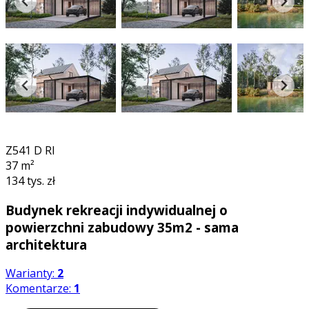
360°
Z541 D RI
37
m²
134 tys. zł
Budynek rekreacji indywidualnej o
powierzchni zabudowy 35m2 - sama
architektura
Warianty:
2
Komentarze:
1