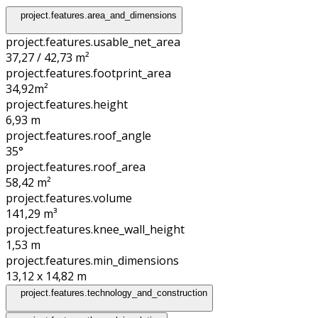
project.features.area_and_dimensions
project.features.usable_net_area
37,27 / 42,73 m²
project.features.footprint_area
34,92
m²
project.features.height
6,93
m
project.features.roof_angle
35°
project.features.roof_area
58,42
m²
project.features.volume
141,29
m³
project.features.knee_wall_height
1,53
m
project.features.min_dimensions
13,12 x 14,82
m
project.features.technology_and_construction