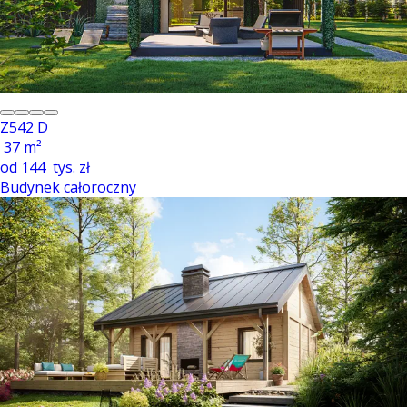
Z542 D
37 m²
od
144
tys. zł
Budynek całoroczny