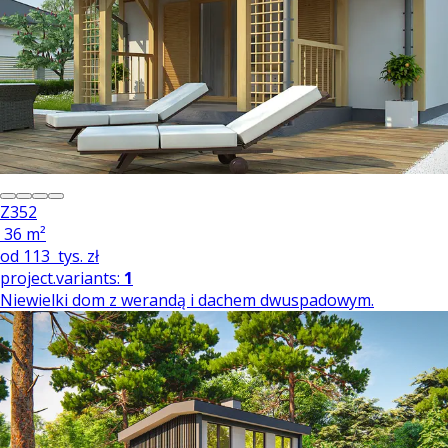
Z352
36 m²
od
113
tys. zł
project.variants:
1
Niewielki dom z werandą i dachem dwuspadowym.