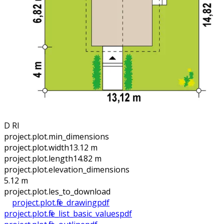
D RI
project.plot.min_dimensions
project.plot.width
13.12 m
project.plot.length
14.82 m
project.plot.elevation_dimensions
5.12 m
project.plot.files_to_download
project.plot.file_drawing
pdf
project.plot.file_list_basic_values
pdf