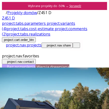
Wybrane projekty do -50% →
Sprawdź
/
Projekty domów
/
Z451 D
Z451 D
project.tabs.parameters
project.variants
(4)
project.tabs.cost-estimate
project.comments
(2)
project.tabs.realizations
project.cart.order_btn
project.nav.projects
project.nav.share
project.nav.favorites
project.nav.contact
Bez pozwolenia
Wersja drewniana