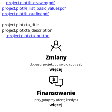
project.plot.file_drawing
pdf
project.plot.file_list_basic_values
pdf
project.plot.file_outline
pdf
project.plot.cta_title
project.plot.cta_description
project.plot.cta_button
zmiany
dopasuj projekt do swoich potrzeb
więcej
finansowanie
przygotujemy ofertę kredytu
więcej