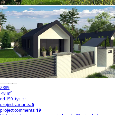
Z389
48 m²
od
150
tys. zł
project.variants:
5
project.comments:
19