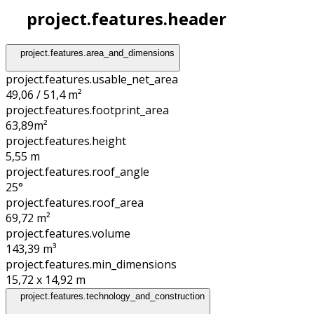
project.features.header
project.features.area_and_dimensions
project.features.usable_net_area
49,06 / 51,4 m²
project.features.footprint_area
63,89
m²
project.features.height
5,55
m
project.features.roof_angle
25°
project.features.roof_area
69,72
m²
project.features.volume
143,39
m³
project.features.min_dimensions
15,72 x 14,92
m
project.features.technology_and_construction