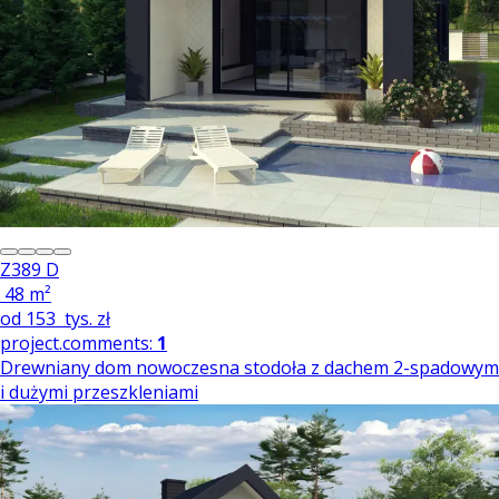
Z389 D
48 m²
od
153
tys. zł
project.comments:
1
Drewniany dom nowoczesna stodoła z dachem 2-spadowym
i dużymi przeszkleniami