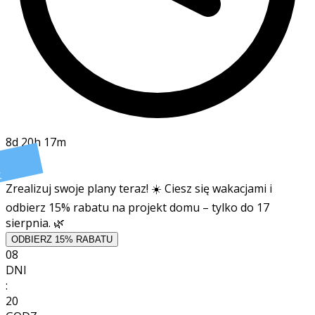
8d 20h 17m
t
Zrealizuj swoje plany teraz! ☀️ Ciesz się wakacjami i
odbierz 15% rabatu na projekt domu – tylko do 17
sierpnia. 🌿
ODBIERZ 15% RABATU
08
DNI
:
20