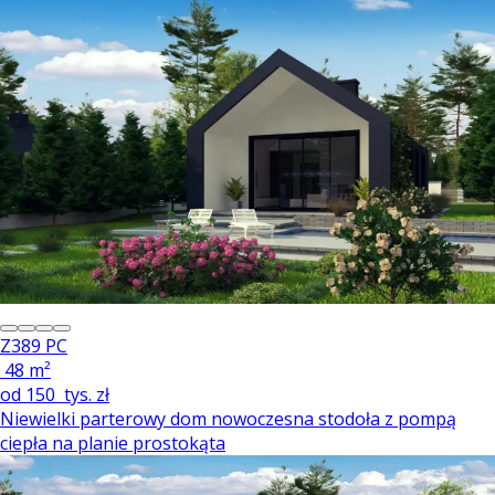
Z389 PC
48 m²
od
150
tys. zł
Niewielki parterowy dom nowoczesna stodoła z pompą
ciepła na planie prostokąta