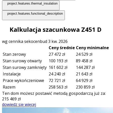
project.features.thermal_insulation
project.features.functional_description
Kalkulacja szacunkowa Z451 D
wg cennika sekocenbud 3 kw. 2026
Ceny średnie
Ceny minimalne
Stan zerowy
27 472
zł
24 529
zł
Stan surowy otwarty
100 193
zł
89 458
zł
Stan surowy zamknięty
161 602
zł
144 287
zł
Instalacje
24 240
zł
21 643
zł
Prace wykończeniowe
72 721
zł
64 929
zł
Razem
258 563
zł
230 859
zł
Ten dom możesz postawić metodą gospodarczą już za:
215 469
zł
dowiedz się więcej