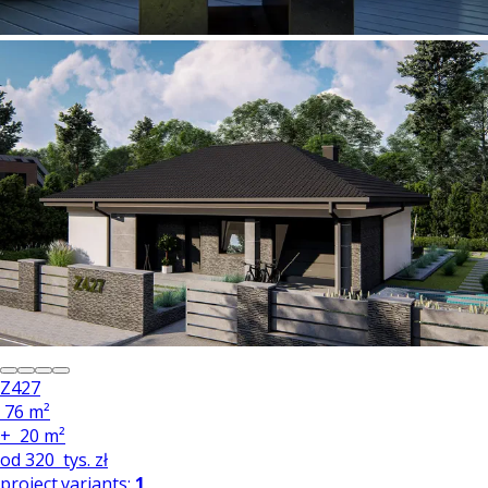
Z427
76 m²
+
20 m²
od
320
tys. zł
project.variants:
1