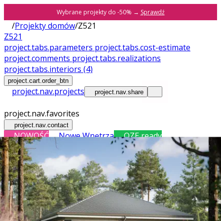
Wybrane projekty do -50% →
Sprawdź
/
Projekty domów
/
Z521
Z521
project.tabs.parameters
project.tabs.cost-estimate
project.comments
project.tabs.realizations
project.tabs.interiors
(4)
project.cart.order_btn
project.nav.projects
project.nav.share
project.nav.favorites
project.nav.contact
NOWOŚĆ
Nowe Wnętrza
OZE ready