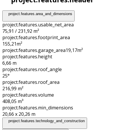
project.features.area_and_dimensions
project.features.usable_net_area
75,91 / 231,92 m²
project.features.footprint_area
155,21
m²
project.features.garage_area
19,17
m²
project.features.height
6,66
m
project.features.roof_angle
25°
project.features.roof_area
216,99
m²
project.features.volume
408,05
m³
project.features.min_dimensions
20,66 x 20,26
m
project.features.technology_and_construction