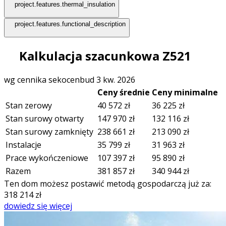
project.features.thermal_insulation
project.features.functional_description
Kalkulacja szacunkowa Z521
wg cennika sekocenbud 3 kw. 2026
Ceny średnie
Ceny minimalne
Stan zerowy
40 572
zł
36 225
zł
Stan surowy otwarty
147 970
zł
132 116
zł
Stan surowy zamknięty
238 661
zł
213 090
zł
Instalacje
35 799
zł
31 963
zł
Prace wykończeniowe
107 397
zł
95 890
zł
Razem
381 857
zł
340 944
zł
Ten dom możesz postawić metodą gospodarczą już za:
318 214
zł
dowiedz się więcej