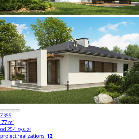
Z355
77 m²
od
254
tys. zł
project.realizations:
12