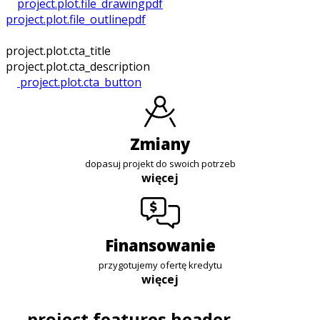
project.plot.file_drawing
pdf
project.plot.file_outline
pdf
project.plot.cta_title
project.plot.cta_description
project.plot.cta_button
zmiany
dopasuj projekt do swoich potrzeb
więcej
finansowanie
przygotujemy ofertę kredytu
więcej
project.features.header