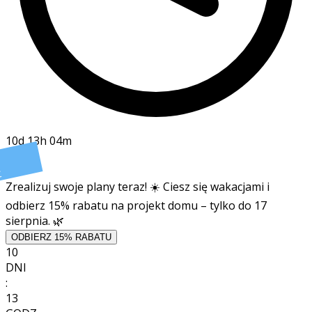
10d 13h 04m
t
Zrealizuj swoje plany teraz! ☀️ Ciesz się wakacjami i
odbierz 15% rabatu na projekt domu – tylko do 17
sierpnia. 🌿
ODBIERZ 15% RABATU
10
DNI
:
13