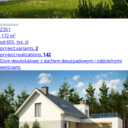
Z351
172 m²
od
655
tys. zł
project.variants:
2
project.realizations:
142
Dom dwulokalowy z dachem dwuspadowym i oddzielnymi
wejściami.