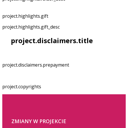
project.highlights.gift
project.highlights.gift_desc
project.disclaimers.title
project.disclaimers.prepayment
project.copyrights
ZMIANY W PROJEKCIE