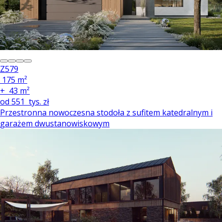
Z579
175 m²
+
43 m²
od
551
tys. zł
Przestronna nowoczesna stodoła z sufitem katedralnym i
garażem dwustanowiskowym