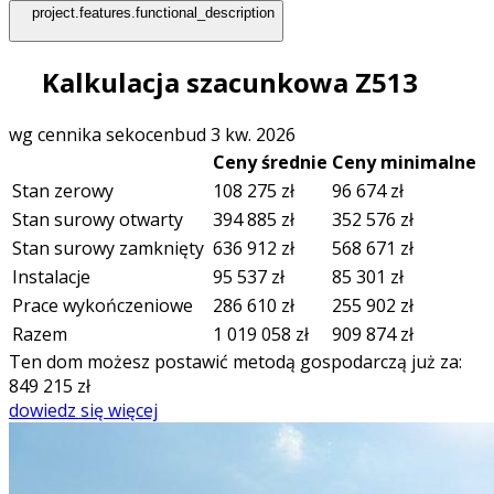
project.features.functional_description
Kalkulacja szacunkowa Z513
wg cennika sekocenbud 3 kw. 2026
Ceny średnie
Ceny minimalne
Stan zerowy
108 275
zł
96 674
zł
Stan surowy otwarty
394 885
zł
352 576
zł
Stan surowy zamknięty
636 912
zł
568 671
zł
Instalacje
95 537
zł
85 301
zł
Prace wykończeniowe
286 610
zł
255 902
zł
Razem
1 019 058
zł
909 874
zł
Ten dom możesz postawić metodą gospodarczą już za:
849 215
zł
dowiedz się więcej