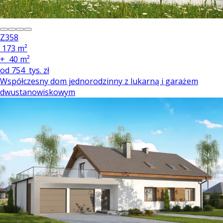
Z358
173 m²
+
40 m²
od
754
tys. zł
Współczesny dom jednorodzinny z lukarną i garażem
dwustanowiskowym