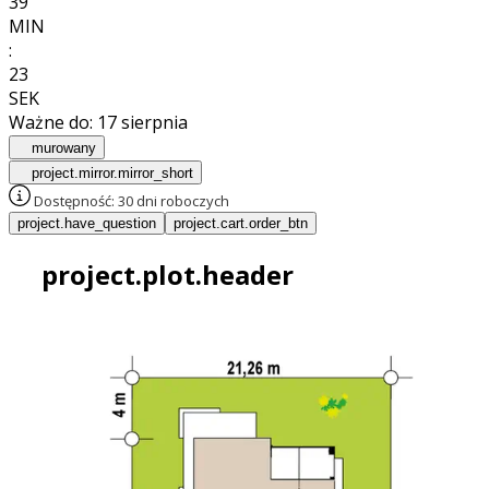
39
MIN
:
21
SEK
Ważne do:
17 sierpnia
murowany
project.mirror.mirror_short
Dostępność:
30 dni roboczych
project.have_question
project.cart.order_btn
project.plot.header