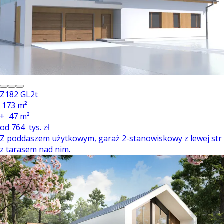
Z182 GL2t
173 m²
+
47 m²
od
764
tys. zł
Z poddaszem użytkowym, garaż 2-stanowiskowy z lewej str
z tarasem nad nim.