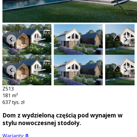
Z513
181
m²
637 tys. zł
Dom z wydzieloną częścią pod wynajem w
stylu nowoczesnej stodoły.
Warianty:
0