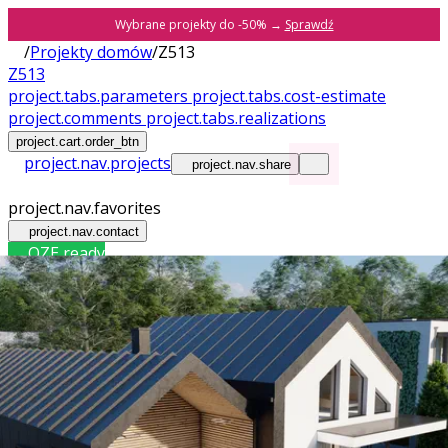
Wybrane projekty do -50% →
Sprawdź
/
Projekty domów
/
Z513
Z513
project.tabs.parameters
project.tabs.cost-estimate
project.comments
project.tabs.realizations
project.cart.order_btn
project.nav.projects
project.nav.share
project.nav.favorites
project.nav.contact
OZE ready