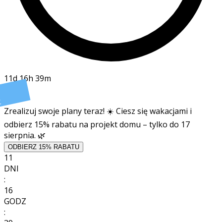
11d 16h 39m
t
Zrealizuj swoje plany teraz! ☀️ Ciesz się wakacjami i
odbierz 15% rabatu na projekt domu – tylko do 17
sierpnia. 🌿
ODBIERZ 15% RABATU
11
DNI
:
16
GODZ
: