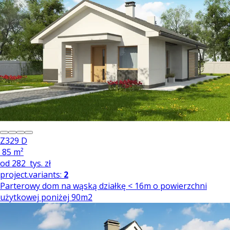
Z329 D
85 m²
od
282
tys. zł
project.variants:
2
Parterowy dom na wąską działkę < 16m o powierzchni
użytkowej poniżej 90m2