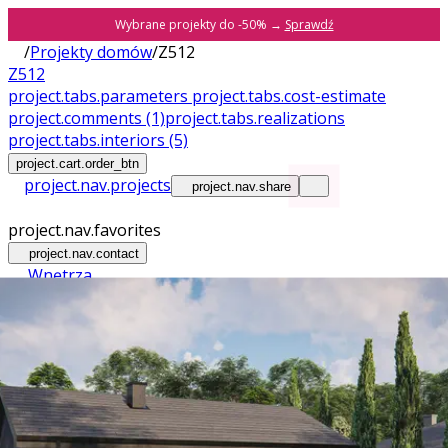
Wybrane projekty do -50% →
Sprawdź
/
Projekty domów
/
Z512
Z512
project.tabs.parameters
project.tabs.cost-estimate
project.comments
(1)
project.tabs.realizations
project.tabs.interiors
(5)
project.cart.order_btn
project.nav.projects
project.nav.share
project.nav.favorites
project.nav.contact
Wnętrza