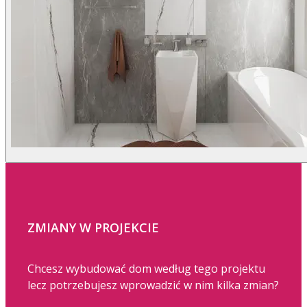
ZMIANY W PROJEKCIE
Chcesz wybudować dom według tego projektu
lecz potrzebujesz wprowadzić w nim kilka zmian?