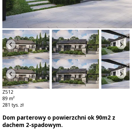
Z512
89
m²
281 tys. zł
Dom parterowy o powierzchni ok 90m2 z
dachem 2-spadowym.