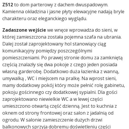
Z512
to dom parterowy z dachem dwuspadowym.
Kamienna okładzina i jasne płyty elewacyjne nadają bryle
charakteru oraz eleganckiego wyglądu.
Zadaszone wejście
we wnęce wprowadza do sieni, w
której zamieszczona została pojemna szafa na ubrania.
Dalej został zaprojektowany hol stanowiący ciąg
komunikacyjny pomiędzy poszczególnymi
pomieszczeniami. Po prawej stronie domu za zamkniętą
częścią znalazły się dwa pokoje z czego jeden posiada
własną garderobę. Dodatkowo duża łazienka z wanną,
umywalką , WC i miejscem na pralkę. Na wprost sieni,
mamy dodatkowy pokój który może pełnić rolę gabinetu,
pokoju gościnnego czy dodatkowej sypialni. Dla gości
zaprojektowano niewielkie WC a w lewej części
umieszczono otwartą część dzienną. Jest to kuchnia z
oknem od strony frontowej oraz salon z jadalnią od
ogrodu. W salonie zamieszczenie dużych drzwi
balkonowych sprzyja dobremu doświetleniu części