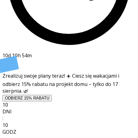
10d 10h 54m
t
Zrealizuj swoje plany teraz! ☀️ Ciesz się wakacjami i
odbierz 15% rabatu na projekt domu – tylko do 17
sierpnia. 🌿
ODBIERZ 15% RABATU
10
DNI
:
10
GODZ