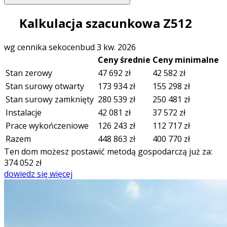
Kalkulacja szacunkowa Z512
wg cennika sekocenbud 3 kw. 2026
Ceny średnie
Ceny minimalne
Stan zerowy
47 692
zł
42 582
zł
Stan surowy otwarty
173 934
zł
155 298
zł
Stan surowy zamknięty
280 539
zł
250 481
zł
Instalacje
42 081
zł
37 572
zł
Prace wykończeniowe
126 243
zł
112 717
zł
Razem
448 863
zł
400 770
zł
Ten dom możesz postawić metodą gospodarczą już za:
374 052
zł
dowiedz się więcej