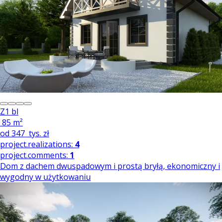
Z1 bl
85 m²
od
347
tys. zł
project.realizations:
4
project.comments:
1
Dom z dachem dwuspadowym i prostą bryłą, ekonomiczny i
wygodny w użytkowaniu