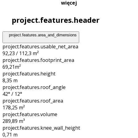
więcej
project.features.header
project.features.area_and_dimensions
project.features.usable_net_area
92,23 / 112,3 m²
project.features.footprint_area
69,21
m²
project.features.height
8,35
m
project.features.roof_angle
42° / 12°
project.features.roof_area
178,25
m²
project.features.volume
289,89
m³
project.features.knee_wall_height
0,71
m