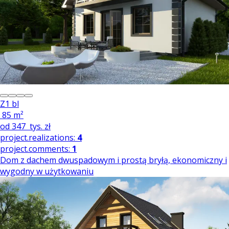
Z1 bl
85 m²
od
347
tys. zł
project.realizations:
4
project.comments:
1
Dom z dachem dwuspadowym i prostą bryłą, ekonomiczny i
wygodny w użytkowaniu