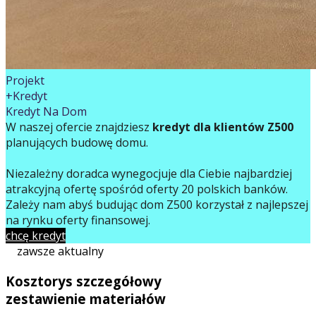
Projekt
+Kredyt
Kredyt Na Dom
W naszej ofercie znajdziesz
kredyt dla klientów Z500
planujących budowę domu.
Niezależny doradca wynegocjuje dla Ciebie najbardziej
atrakcyjną ofertę spośród oferty 20 polskich banków.
Zależy nam abyś budując dom Z500 korzystał z najlepszej
na rynku oferty finansowej.
chcę kredyt
zawsze aktualny
Kosztorys szczegółowy
zestawienie materiałów