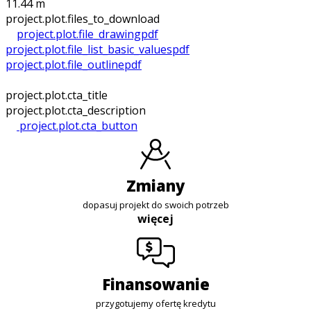
11.44 m
project.plot.files_to_download
project.plot.file_drawing
pdf
project.plot.file_list_basic_values
pdf
project.plot.file_outline
pdf
project.plot.cta_title
project.plot.cta_description
project.plot.cta_button
zmiany
dopasuj projekt do swoich potrzeb
więcej
finansowanie
przygotujemy ofertę kredytu