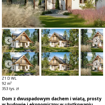
Z1 D WL
92
m²
353 tys. zł
Dom z dwuspadowym dachem i wiatą, prosty
w budowie i ekonomiczny w użytkowaniu