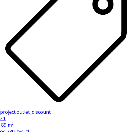
project.outlet_discount
Z1
89 m²
od
280
tys. zł