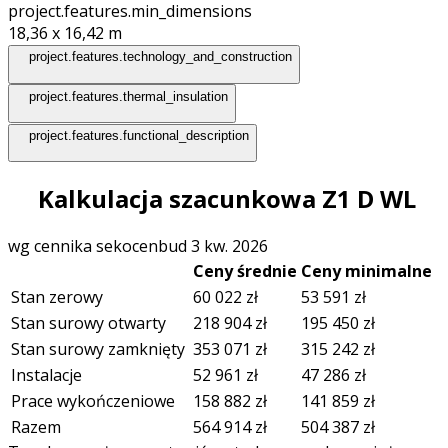
project.features.min_dimensions
18,36 x 16,42
m
project.features.technology_and_construction
project.features.thermal_insulation
project.features.functional_description
Kalkulacja szacunkowa Z1 D WL
wg cennika sekocenbud 3 kw. 2026
Ceny średnie
Ceny minimalne
Stan zerowy
60 022
zł
53 591
zł
Stan surowy otwarty
218 904
zł
195 450
zł
Stan surowy zamknięty
353 071
zł
315 242
zł
Instalacje
52 961
zł
47 286
zł
Prace wykończeniowe
158 882
zł
141 859
zł
Razem
564 914
zł
504 387
zł