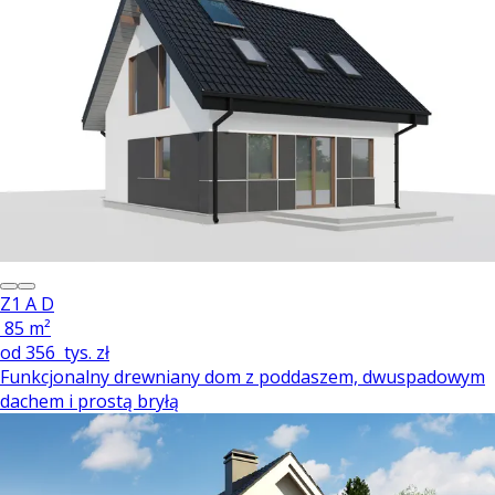
Z1 A D
85 m²
od
356
tys. zł
Funkcjonalny drewniany dom z poddaszem, dwuspadowym
dachem i prostą bryłą