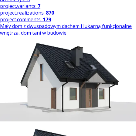
project.variants:
7
project.realizations:
870
project.comments:
179
Mały dom z dwuspadowym dachem i lukarną funkcjonalne
wnętrza, dom tani w budowie