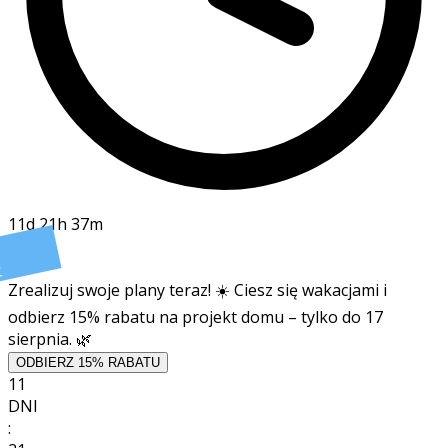
11d 21h 36m
t
Zrealizuj swoje plany teraz! ☀️ Ciesz się wakacjami i
odbierz 15% rabatu na projekt domu – tylko do 17
sierpnia. 🌿
ODBIERZ 15% RABATU
11
DNI
: