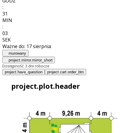
GODZ
:
31
MIN
:
01
SEK
Ważne do:
17 sierpnia
murowany
project.mirror.mirror_short
Dostępność:
3 dni robocze
project.have_question
project.cart.order_btn
project.plot.header