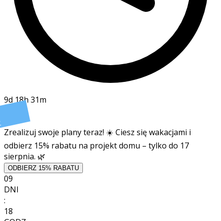
9d 18h 31m
t
Zrealizuj swoje plany teraz! ☀️ Ciesz się wakacjami i
odbierz 15% rabatu na projekt domu – tylko do 17
sierpnia. 🌿
ODBIERZ 15% RABATU
09
DNI
:
18