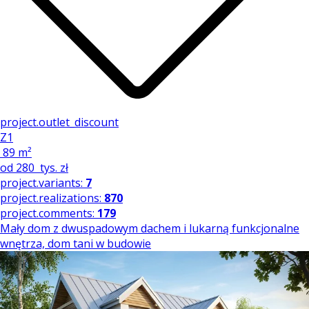
project.outlet_discount
Z1
89 m²
od
280
tys. zł
project.variants:
7
project.realizations:
870
project.comments:
179
Mały dom z dwuspadowym dachem i lukarną funkcjonalne
wnętrza, dom tani w budowie