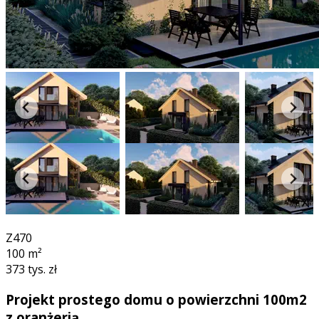
3D
Z470
100
m²
373 tys. zł
Projekt prostego domu o powierzchni 100m2
z oranżerią.