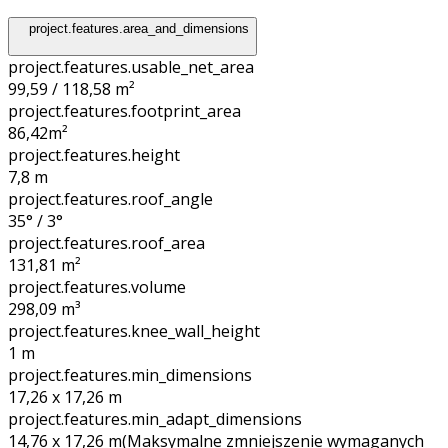
project.features.area_and_dimensions
project.features.usable_net_area
99,59 / 118,58 m²
project.features.footprint_area
86,42
m²
project.features.height
7,8
m
project.features.roof_angle
35° / 3°
project.features.roof_area
131,81
m²
project.features.volume
298,09
m³
project.features.knee_wall_height
1
m
project.features.min_dimensions
17,26 x 17,26
m
project.features.min_adapt_dimensions
14,76 x 17,26
m
(Maksymalne zmniejszenie wymaganych