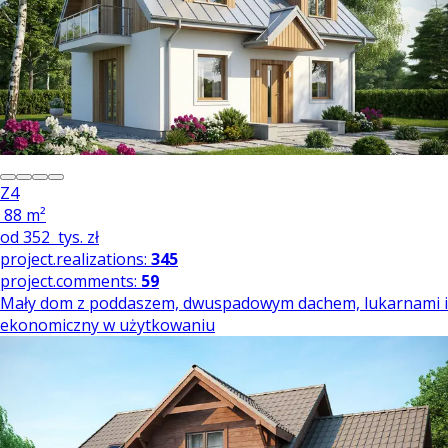
Z4
88 m²
od
352
tys. zł
project.realizations:
345
project.comments:
59
Mały dom z poddaszem, dwuspadowym dachem, lukarnami i
ekonomiczny w użytkowaniu