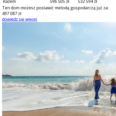
Razem
596 505
zł
532 594
zł
Ten dom możesz postawić metodą gospodarczą już za:
497 087
zł
dowiedz się więcej