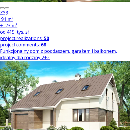
Z33
91 m²
+
23 m²
od
415
tys. zł
project.realizations:
50
project.comments:
68
Funkcjonalny dom z poddaszem, garażem i balkonem,
idealny dla rodziny 2+2