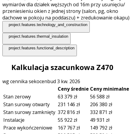
wymiarów dla działek węższych od 16m przy usunięciu/
przeniesieniu okien z jednej strony (salon, pg, okno
dachowe w pokoju na poddaszu) + zredukowanie okapu)
project.features.technology_and_construction
project.features.thermal_insulation
project.features.functional_description
Kalkulacja szacunkowa Z470
wg cennika sekocenbud 3 kw. 2026
Ceny średnie
Ceny minimalne
Stan zerowy
63 379
zł
56 588
zł
Stan surowy otwarty
231 146
zł
206 380
zł
Stan surowy zamknięty
372 816
zł
332 871
zł
Instalacje
55 922
zł
49 931
zł
Prace wykończeniowe
167 767
zł
149 792
zł