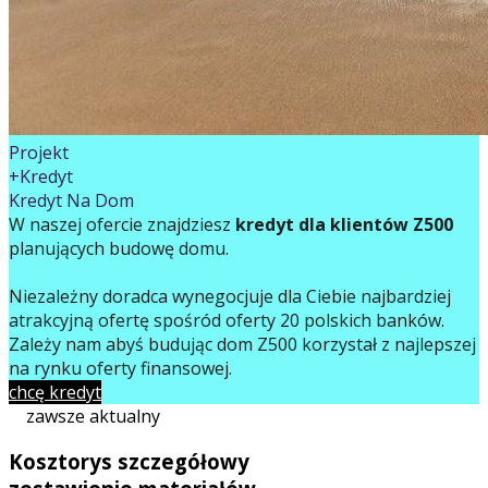
Projekt
+Kredyt
Kredyt Na Dom
W naszej ofercie znajdziesz
kredyt dla klientów Z500
planujących budowę domu.
Niezależny doradca wynegocjuje dla Ciebie najbardziej
atrakcyjną ofertę spośród oferty 20 polskich banków.
Zależy nam abyś budując dom Z500 korzystał z najlepszej
na rynku oferty finansowej.
chcę kredyt
zawsze aktualny
Kosztorys szczegółowy