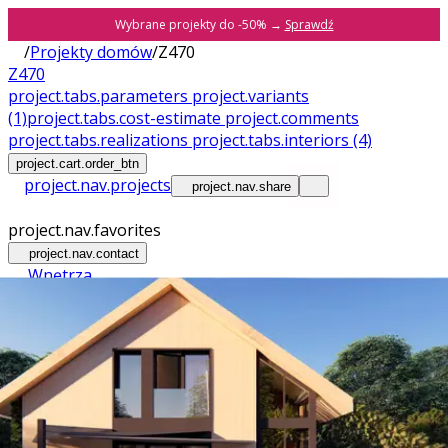
Wybrane projekty do -50% →
Sprawdź
/
Projekty domów
/
Z470
Z470
project.tabs.parameters
project.variants
(1)
project.tabs.cost-estimate
project.comments
project.tabs.realizations
project.tabs.interiors
(4)
project.cart.order_btn
project.nav.projects
project.nav.share
project.nav.favorites
project.nav.contact
Wnętrza