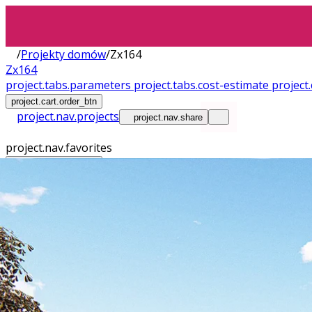
/
Projekty domów
/
Zx164
Zx164
project.tabs.parameters
project.tabs.cost-estimate
projec
project.cart.order_btn
project.nav.projects
project.nav.share
project.nav.favorites
project.nav.contact