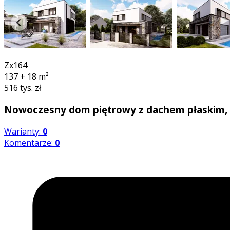
3D
Zx164
137 + 18
m²
516 tys. zł
Nowoczesny dom piętrowy z dachem płaskim, 
Warianty:
0
Komentarze:
0