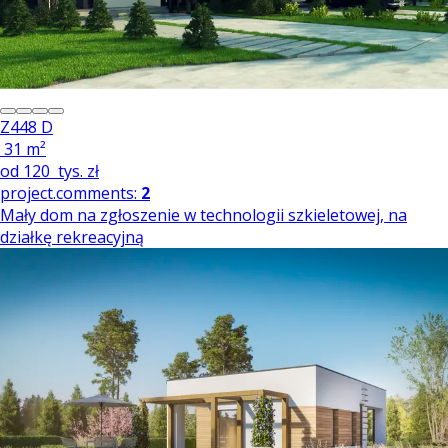
Z448 D
31 m²
od
120
tys. zł
project.comments:
2
Mały dom na zgłoszenie w technologii szkieletowej, na
działkę rekreacyjną