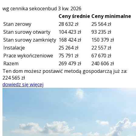
wg cennika sekocenbud 3 kw. 2026
Ceny średnie
Ceny minimalne
Stan zerowy
28 632
zł
25 564
zł
Stan surowy otwarty
104 423
zł
93 235
zł
Stan surowy zamknięty
168 424
zł
150 379
zł
Instalacje
25 264
zł
22 557
zł
Prace wykończeniowe
75 791
zł
67 670
zł
Razem
269 479
zł
240 606
zł
Ten dom możesz postawić metodą gospodarczą już za:
224 565
zł
dowiedz się więcej