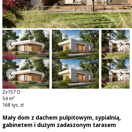
Zx157 D
54
m²
168 tys. zł
Mały dom z dachem pulpitowym, sypialnią,
gabinetem i dużym zadaszonym tarasem