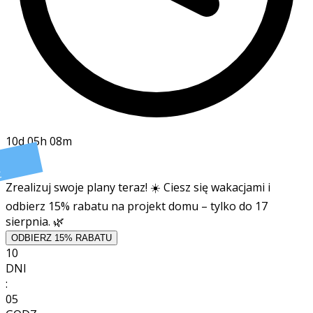
10d 05h 08m
t
Zrealizuj swoje plany teraz! ☀️ Ciesz się wakacjami i
odbierz 15% rabatu na projekt domu – tylko do 17
sierpnia. 🌿
ODBIERZ 15% RABATU
10
DNI
:
05