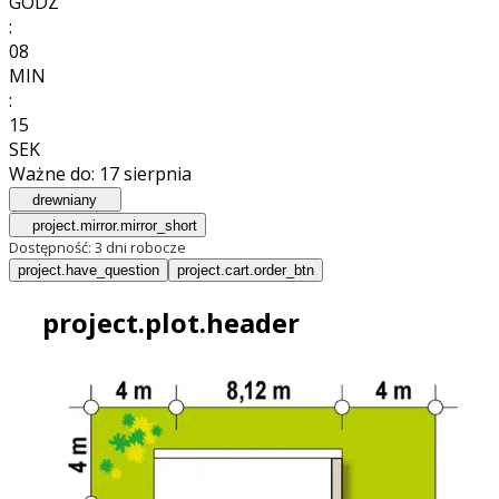
GODZ
:
08
MIN
:
13
SEK
Ważne do:
17 sierpnia
drewniany
project.mirror.mirror_short
Dostępność:
3 dni robocze
project.have_question
project.cart.order_btn
project.plot.header