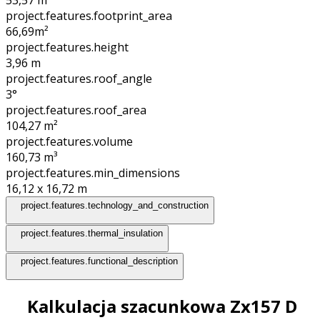
project.features.footprint_area
66,69
m²
project.features.height
3,96
m
project.features.roof_angle
3°
project.features.roof_area
104,27
m²
project.features.volume
160,73
m³
project.features.min_dimensions
16,12 x 16,72
m
project.features.technology_and_construction
project.features.thermal_insulation
project.features.functional_description
Kalkulacja szacunkowa Zx157 D