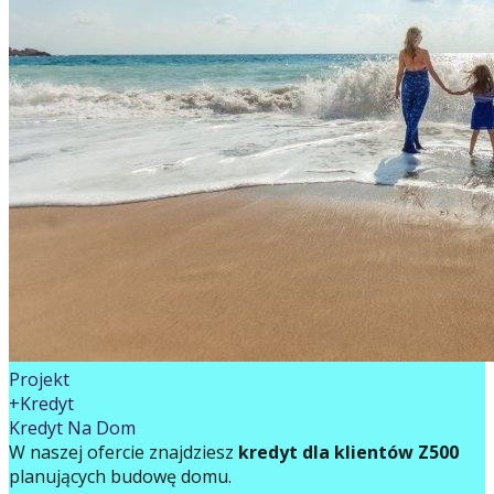
Projekt
+Kredyt
Kredyt Na Dom
W naszej ofercie znajdziesz
kredyt dla klientów Z500
planujących budowę domu.