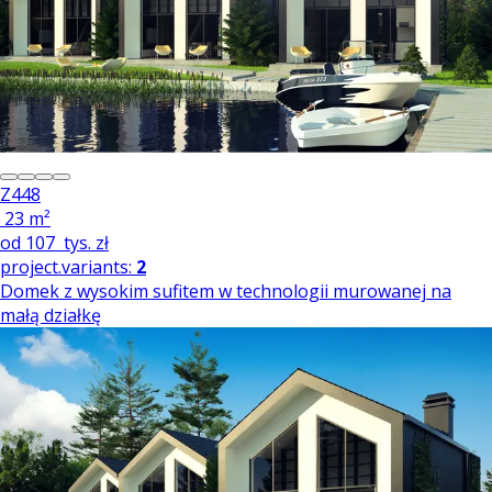
Z448
23 m²
od
107
tys. zł
project.variants:
2
Domek z wysokim sufitem w technologii murowanej na
małą działkę