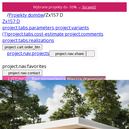
Wybrane projekty do -50% →
Sprawdź
/
Projekty domów
/
Zx157 D
Zx157 D
project.tabs.parameters
project.variants
(1)
project.tabs.cost-estimate
project.comments
project.tabs.realizations
project.cart.order_btn
project.nav.projects
project.nav.share
project.nav.favorites
project.nav.contact
LIFTING
Bez pozwolenia
Wersja drewniana