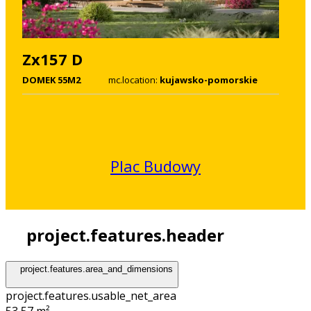
Zx157 D
DOMEK 55M2
mc.location:
kujawsko-pomorskie
Plac Budowy
project.features.header
project.features.area_and_dimensions
project.features.usable_net_area
53,57 m²