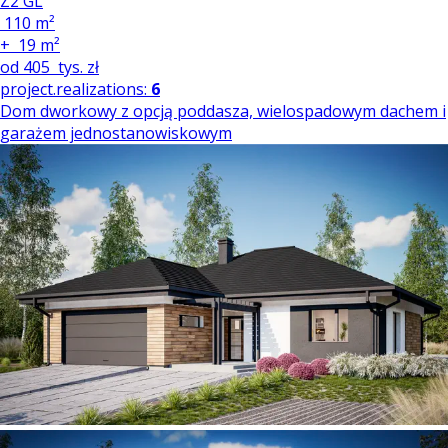
Z2 GL
110 m²
+
19 m²
od
405
tys. zł
project.realizations:
6
Dom dworkowy z opcją poddasza, wielospadowym dachem i
garażem jednostanowiskowym