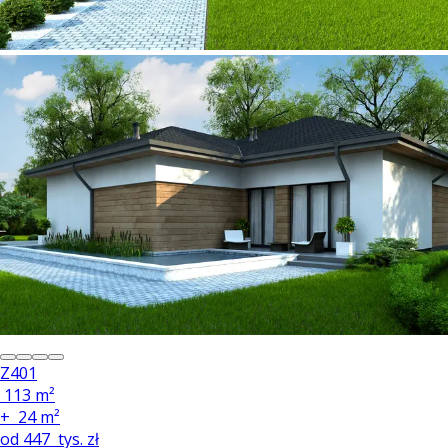
Z401
113 m²
+
24 m²
od
447
tys. zł