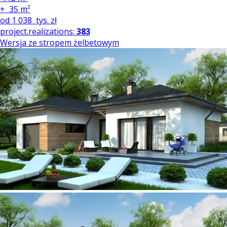
+
35 m²
od
1 038
tys. zł
project.realizations:
383
Wersja ze stropem żelbetowym