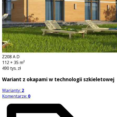
Z208 A D
112 + 35
m²
490 tys. zł
Wariant z okapami w technologii szkieletowej
Warianty:
2
Komentarze:
0