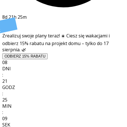
8d 21h 25m
t
Zrealizuj swoje plany teraz! ☀️ Ciesz się wakacjami i
odbierz 15% rabatu na projekt domu – tylko do 17
sierpnia. 🌿
ODBIERZ 15% RABATU
08
DNI
:
21
GODZ
:
25
MIN
:
07
SEK