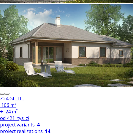
Z24 GL TL-
106 m²
+
24 m²
od
421
tys. zł
project.variants:
4
project.realizations:
14