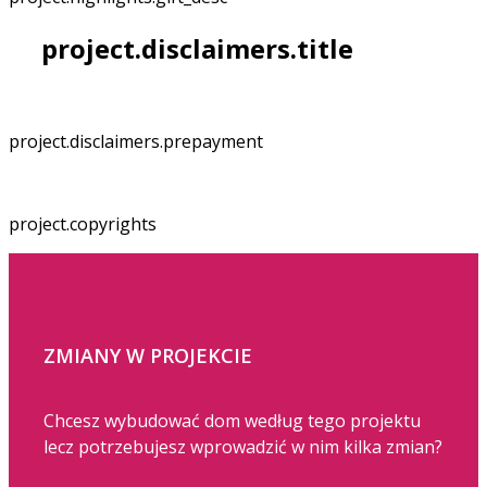
project.disclaimers.title
project.disclaimers.prepayment
project.copyrights
ZMIANY W PROJEKCIE
Chcesz wybudować dom według tego projektu
lecz potrzebujesz wprowadzić w nim kilka zmian?