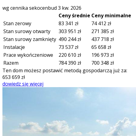
wg cennika sekocenbud 3 kw. 2026
Ceny średnie
Ceny minimalne
Stan zerowy
83 341
zł
74 412
zł
Stan surowy otwarty
303 951
zł
271 385
zł
Stan surowy zamknięty
490 244
zł
437 718
zł
Instalacje
73 537
zł
65 658
zł
Prace wykończeniowe
220 610
zł
196 973
zł
Razem
784 390
zł
700 348
zł
Ten dom możesz postawić metodą gospodarczą już za:
653 659
zł
dowiedz się więcej