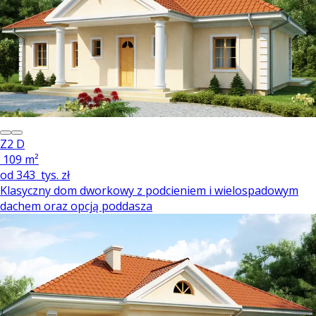
Z2 D
109 m²
od
343
tys. zł
Klasyczny dom dworkowy z podcieniem i wielospadowym
dachem oraz opcją poddasza