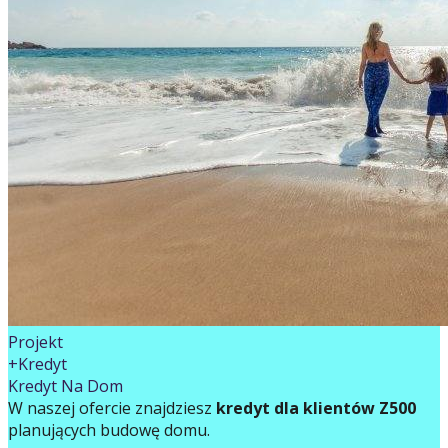
Projekt
+Kredyt
Kredyt Na Dom
W naszej ofercie znajdziesz
kredyt dla klientów Z500
planujących budowę domu.