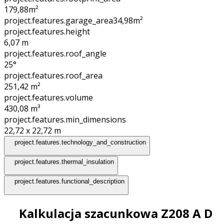
179,88
m²
project.features.garage_area
34,98
m²
project.features.height
6,07
m
project.features.roof_angle
25°
project.features.roof_area
251,42
m²
project.features.volume
430,08
m³
project.features.min_dimensions
22,72 x 22,72
m
project.features.technology_and_construction
project.features.thermal_insulation
project.features.functional_description
Kalkulacja szacunkowa Z208 A D