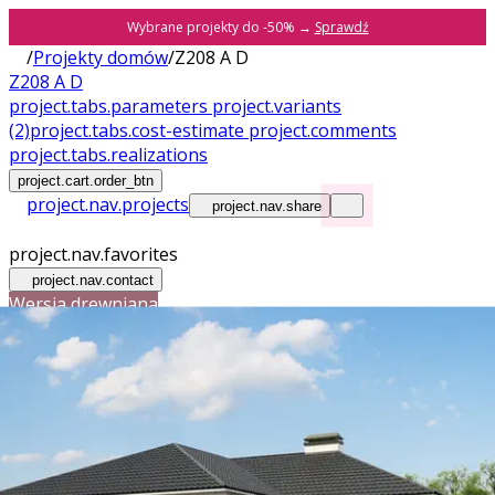
Wybrane projekty do -50% →
Sprawdź
/
Projekty domów
/
Z208 A D
Z208 A D
project.tabs.parameters
project.variants
(2)
project.tabs.cost-estimate
project.comments
project.tabs.realizations
project.cart.order_btn
project.nav.projects
project.nav.share
project.nav.favorites
project.nav.contact
Wersja drewniana