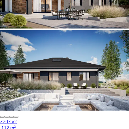
Z203 v2
112 m²