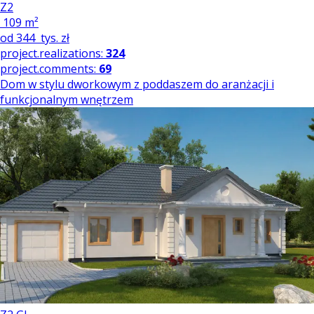
Z2
109 m²
od
344
tys. zł
project.realizations:
324
project.comments:
69
Dom w stylu dworkowym z poddaszem do aranżacji i
funkcjonalnym wnętrzem