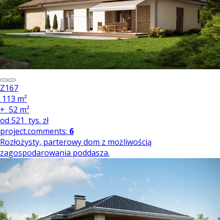
Z167
113 m²
+
52 m²
od
521
tys. zł
project.comments:
6
Rozłożysty, parterowy dom z możliwością
zagospodarowania poddasza.