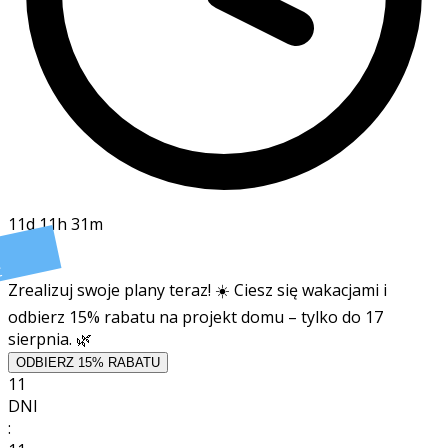
11d 11h 31m
t
Zrealizuj swoje plany teraz! ☀️ Ciesz się wakacjami i
odbierz 15% rabatu na projekt domu – tylko do 17
sierpnia. 🌿
ODBIERZ 15% RABATU
11
DNI
: