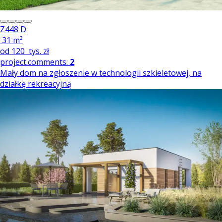
Z448 D
31 m²
od
120
tys. zł
project.comments:
2
Mały dom na zgłoszenie w technologii szkieletowej, na
działkę rekreacyjną