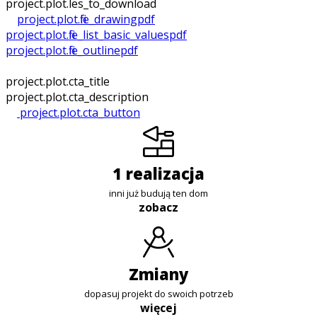
project.plot.files_to_download
project.plot.file_drawing
pdf
project.plot.file_list_basic_values
pdf
project.plot.file_outline
pdf
project.plot.cta_title
project.plot.cta_description
project.plot.cta_button
1 realizacja
inni już budują ten dom
zobacz
zmiany
dopasuj projekt do swoich potrzeb
więcej