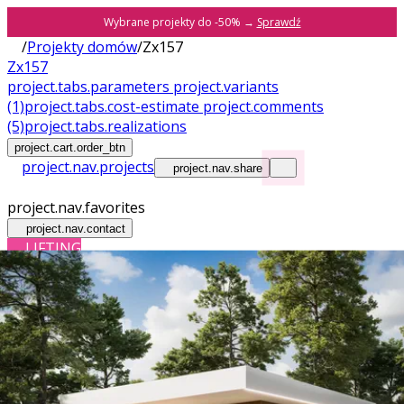
Wybrane projekty do -50% →
Sprawdź
/
Projekty domów
/
Zx157
Zx157
project.tabs.parameters
project.variants
(1)
project.tabs.cost-estimate
project.comments
(5)
project.tabs.realizations
project.cart.order_btn
project.nav.projects
project.nav.share
project.nav.favorites
project.nav.contact
LIFTING