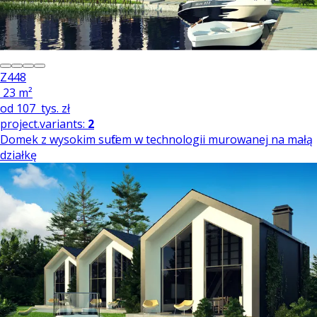
Z448
23 m²
od
107
tys. zł
project.variants:
2
Domek z wysokim sufitem w technologii murowanej na małą
działkę