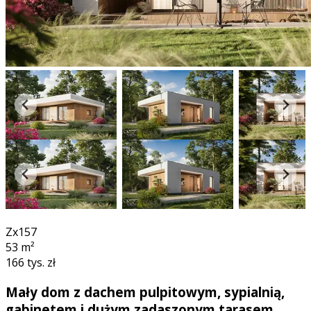
3D
Zx157
53
m²
166 tys. zł
Mały dom z dachem pulpitowym, sypialnią,
gabinetem i dużym zadaszonym tarasem