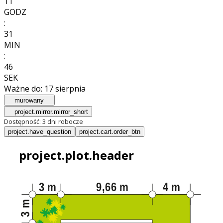
11
GODZ
:
31
MIN
:
44
SEK
Ważne do:
17 sierpnia
murowany
project.mirror.mirror_short
Dostępność:
3 dni robocze
project.have_question
project.cart.order_btn
project.plot.header