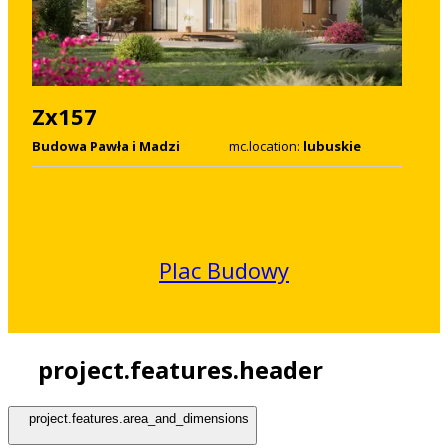
Zx157
Budowa Pawła i Madzi
mc.location:
lubuskie
Plac Budowy
project.features.header
project.features.area_and_dimensions