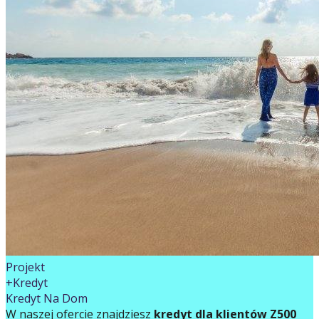
Projekt
+Kredyt
Kredyt Na Dom
W naszej ofercie znajdziesz
kredyt dla klientów Z500