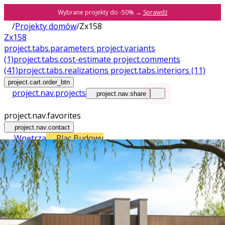
Wybrane projekty do -50% →
Sprawdź
/
Projekty domów
/
Zx158
Zx158
project.tabs.parameters
project.variants
(1)
project.tabs.cost-estimate
project.comments
(41)
project.tabs.realizations
project.tabs.interiors
(11)
project.cart.order_btn
project.nav.projects
project.nav.share
project.nav.favorites
project.nav.contact
Wnętrza
Plac Budowy