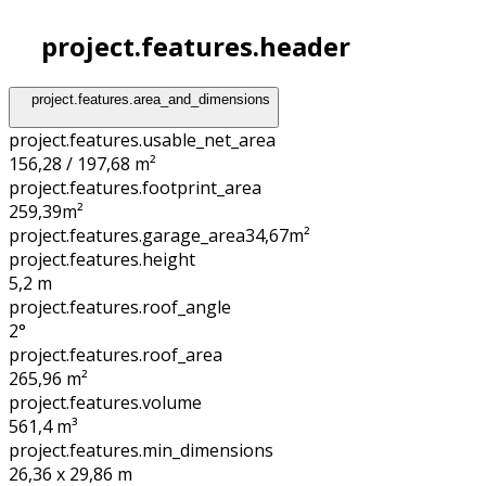
project.features.header
project.features.area_and_dimensions
project.features.usable_net_area
156,28 / 197,68 m²
project.features.footprint_area
259,39
m²
project.features.garage_area
34,67
m²
project.features.height
5,2
m
project.features.roof_angle
2°
project.features.roof_area
265,96
m²
project.features.volume
561,4
m³
project.features.min_dimensions
26,36 x 29,86
m