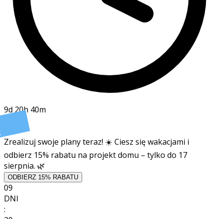
9d 20h 40m
t
Zrealizuj swoje plany teraz! ☀️ Ciesz się wakacjami i
odbierz 15% rabatu na projekt domu – tylko do 17
sierpnia. 🌿
ODBIERZ 15% RABATU
09
DNI
: