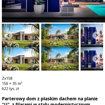
bimX
Zx158
156 + 35
m²
622 tys. zł
Parterowy dom z płaskim dachem na planie
"U", z filarami w stylu modernistycznym