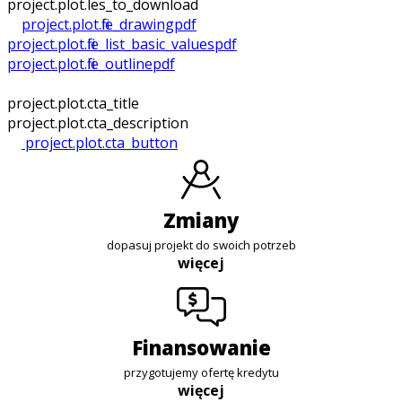
project.plot.files_to_download
project.plot.file_drawing
pdf
project.plot.file_list_basic_values
pdf
project.plot.file_outline
pdf
project.plot.cta_title
project.plot.cta_description
project.plot.cta_button
zmiany
dopasuj projekt do swoich potrzeb
więcej
finansowanie
przygotujemy ofertę kredytu
więcej