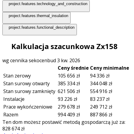
project.features.technology_and_construction
project.features.thermal_insulation
project.features.functional_description
Kalkulacja szacunkowa Zx158
wg cennika sekocenbud 3 kw. 2026
Ceny średnie
Ceny minimalne
Stan zerowy
105 656
zł
94 336
zł
Stan surowy otwarty
385 334
zł
344 048
zł
Stan surowy zamknięty
621 506
zł
554 916
zł
Instalacje
93 226
zł
83 237
zł
Prace wykończeniowe
279 678
zł
249 712
zł
Razem
994 409
zł
887 866
zł
Ten dom możesz postawić metodą gospodarczą już za:
828 674
zł