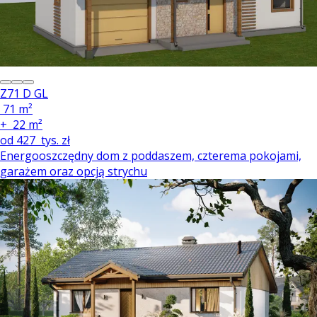
Z71 D GL
71 m²
+
22 m²
od
427
tys. zł
Energooszczędny dom z poddaszem, czterema pokojami,
garażem oraz opcją strychu