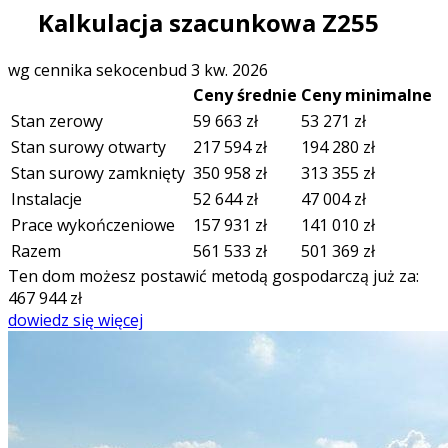
Kalkulacja szacunkowa Z255
wg cennika sekocenbud 3 kw. 2026
Ceny średnie
Ceny minimalne
Stan zerowy
59 663
zł
53 271
zł
Stan surowy otwarty
217 594
zł
194 280
zł
Stan surowy zamknięty
350 958
zł
313 355
zł
Instalacje
52 644
zł
47 004
zł
Prace wykończeniowe
157 931
zł
141 010
zł
Razem
561 533
zł
501 369
zł
Ten dom możesz postawić metodą gospodarczą już za:
467 944
zł
dowiedz się więcej