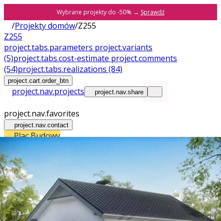
Wybrane projekty do -50% →
Sprawdź
/
Projekty domów
/
Z255
Z255
project.tabs.parameters
project.variants
(5)
project.tabs.cost-estimate
project.comments
(54)
project.tabs.realizations
(84)
project.cart.order_btn
project.nav.projects
project.nav.share
project.nav.favorites
project.nav.contact
Plac Budowy