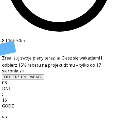
8d 16h 50m
t
Zrealizuj swoje plany teraz! ☀️ Ciesz się wakacjami i
odbierz 15% rabatu na projekt domu – tylko do 17
sierpnia. 🌿
ODBIERZ 15% RABATU
08
DNI
:
16
GODZ
:
50