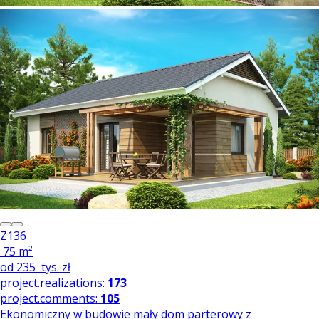
Z136
75 m²
od
235
tys. zł
project.realizations:
173
project.comments:
105
Ekonomiczny w budowie mały dom parterowy z