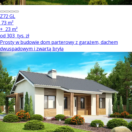
Z72 GL
73 m²
+
23 m²
od
303
tys. zł
Prosty w budowie dom parterowy z garażem, dachem
dwuspadowym i zwartą bryłą