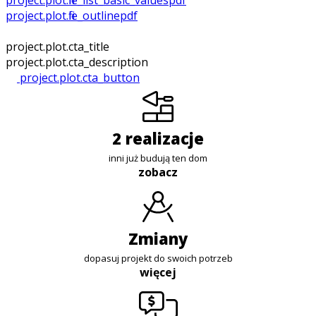
project.plot.file_list_basic_values
pdf
project.plot.file_outline
pdf
project.plot.cta_title
project.plot.cta_description
project.plot.cta_button
2 realizacje
inni już budują ten dom
zobacz
zmiany
dopasuj projekt do swoich potrzeb
więcej