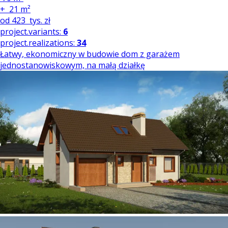
+
21 m²
od
423
tys. zł
project.variants:
6
project.realizations:
34
Łatwy, ekonomiczny w budowie dom z garażem
jednostanowiskowym, na małą działkę