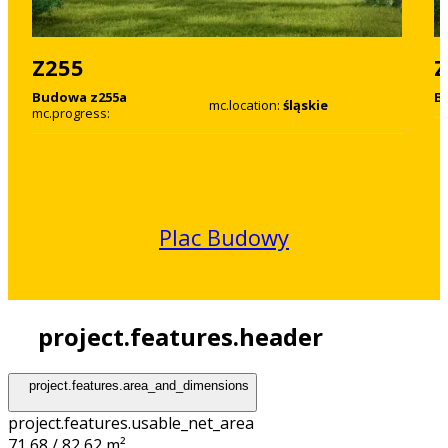
Z255
Z
Budowa z255a
B
mc.location:
śląskie
mc.progress:
Plac Budowy
project.features.header
project.features.area_and_dimensions
project.features.usable_net_area
71,68 / 82,62 m²