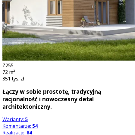
Z255
72
m²
351 tys. zł
Łączy w sobie prostotę, tradycyjną
racjonalność i nowoczesny detal
architektoniczny.
Warianty:
5
Komentarze:
54
Realizacje:
84