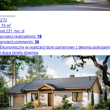
Z72
73 m²
od
231
tys. zł
project.realizations:
18
project.comments:
36
Ekonomiczny w realizacji dom parterowy z dwoma pokojami
i duża strefą dzienną