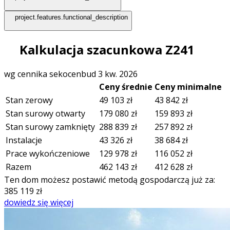
project.features.functional_description
Kalkulacja szacunkowa Z241
wg cennika sekocenbud 3 kw. 2026
Ceny średnie
Ceny minimalne
Stan zerowy
49 103
zł
43 842
zł
Stan surowy otwarty
179 080
zł
159 893
zł
Stan surowy zamknięty
288 839
zł
257 892
zł
Instalacje
43 326
zł
38 684
zł
Prace wykończeniowe
129 978
zł
116 052
zł
Razem
462 143
zł
412 628
zł
Ten dom możesz postawić metodą gospodarczą już za:
385 119
zł
dowiedz się więcej