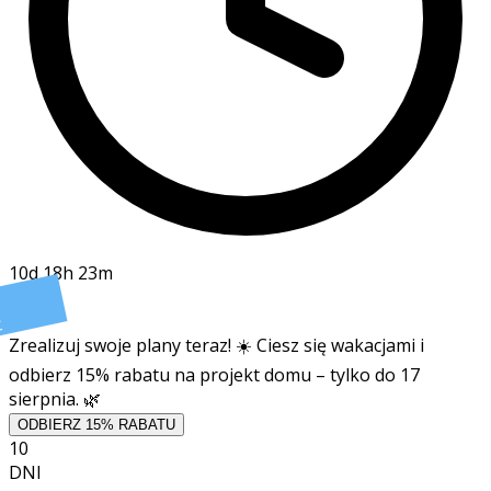
10d 18h 23m
t
Zrealizuj swoje plany teraz! ☀️ Ciesz się wakacjami i
odbierz 15% rabatu na projekt domu – tylko do 17
sierpnia. 🌿
ODBIERZ 15% RABATU
10
DNI