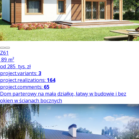
Z61
89 m²
od
285
tys. zł
project.variants:
3
project.realizations:
164
project.comments:
65
Dom parterowy na małą działkę, łatwy w budowie i bez
okien w ścianach bocznych