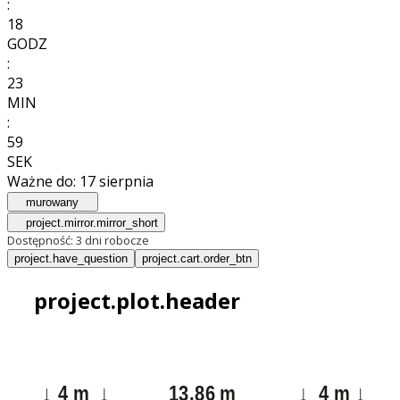
:
18
GODZ
:
23
MIN
:
57
SEK
Ważne do:
17 sierpnia
murowany
project.mirror.mirror_short
Dostępność:
3 dni robocze
project.have_question
project.cart.order_btn
project.plot.header