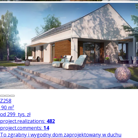
Z258
90 m²
od
299
tys. zł
project.realizations:
482
project.comments:
14
To zgrabny i wygodny dom zaprojektowany w duchu