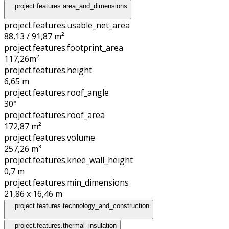
project.features.area_and_dimensions
project.features.usable_net_area
88,13 / 91,87 m²
project.features.footprint_area
117,26
m²
project.features.height
6,65
m
project.features.roof_angle
30°
project.features.roof_area
172,87
m²
project.features.volume
257,26
m³
project.features.knee_wall_height
0,7
m
project.features.min_dimensions
21,86 x 16,46
m
project.features.technology_and_construction
project.features.thermal_insulation