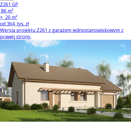
Z261 GP
86 m²
+
20 m²
od
364
tys. zł
Wersja projektu Z261 z garażem jednostanowiskowym z
prawej strony.