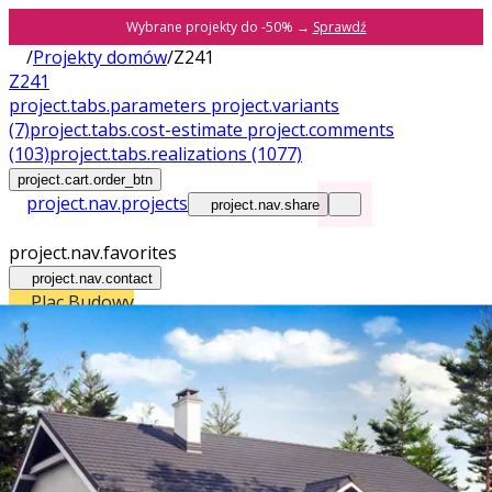
Wybrane projekty do -50% →
Sprawdź
/
Projekty domów
/
Z241
Z241
project.tabs.parameters
project.variants
(7)
project.tabs.cost-estimate
project.comments
(103)
project.tabs.realizations
(1077)
project.cart.order_btn
project.nav.projects
project.nav.share
project.nav.favorites
project.nav.contact
Plac Budowy