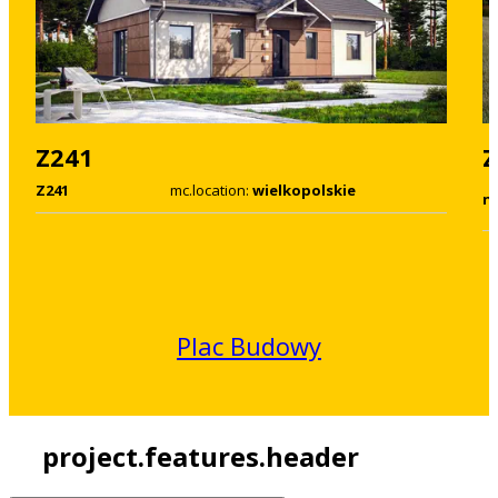
Z241
Z
Z241
mc.location:
wielkopolskie
n
Plac Budowy
project.features.header