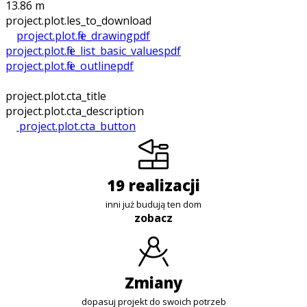
13.86 m
project.plot.files_to_download
project.plot.file_drawing
pdf
project.plot.file_list_basic_values
pdf
project.plot.file_outline
pdf
project.plot.cta_title
project.plot.cta_description
project.plot.cta_button
19 realizacji
inni już budują ten dom
zobacz
zmiany
dopasuj projekt do swoich potrzeb