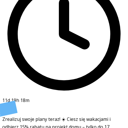
11d 19h 18m
t
Zrealizuj swoje plany teraz! ☀️ Ciesz się wakacjami i
odbierz 15% rabatu na projekt domu – tylko do 17