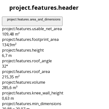
project.features.header
project.features.area_and_dimensions
project.features.usable_net_area
109,48 m²
project.features.footprint_area
134,9
m²
project.features.height
6,7
m
project.features.roof_angle
32°
project.features.roof_area
215,35
m²
project.features.volume
285,6
m³
project.features.knee_wall_height
0,63
m
project.features.min_dimensions
20,88 x 20,07
m