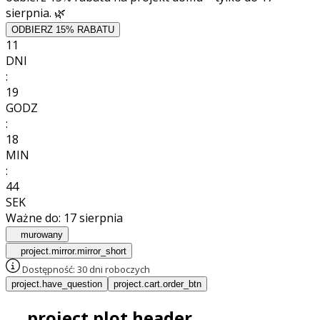
sierpnia. 🌿
ODBIERZ 15% RABATU
11
DNI
:
19
GODZ
:
18
MIN
:
42
SEK
Ważne do:
17 sierpnia
murowany
project.mirror.mirror_short
Dostępność:
30 dni roboczych
project.have_question
project.cart.order_btn
project.plot.header