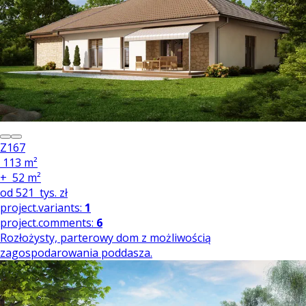
Z167
113 m²
+
52 m²
od
521
tys. zł
project.variants:
1
project.comments:
6
Rozłożysty, parterowy dom z możliwością
zagospodarowania poddasza.