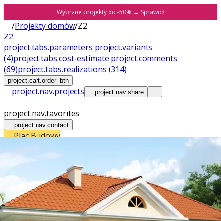
Wybrane projekty do -50% →
Sprawdź
/
Projekty domów
/
Z2
Z2
project.tabs.parameters
project.variants
(4)
project.tabs.cost-estimate
project.comments
(69)
project.tabs.realizations
(314)
project.cart.order_btn
project.nav.projects
project.nav.share
project.nav.favorites
project.nav.contact
Plac Budowy