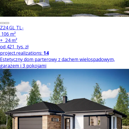
Z24 GL TL-
106 m²
+
24 m²
od
421
tys. zł
project.realizations:
14
Estetyczny dom parterowy z dachem wielospadowym,
garażem i 3 pokojami