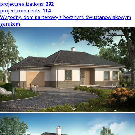
project.realizations:
292
project.comments:
114
Wygodny, dom parterowy z bocznym, dwustanowiskowym
garażem.