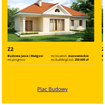
Z2
Z
Budowa Jasia i Małgosi
mc.location:
mazowieckie
B
mc.progress:
mc.buildingCost:
250 000 zł
B
mc
Plac Budowy