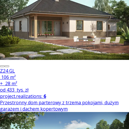
Z24 GL
106 m²
+
28 m²
od
433
tys. zł
project.realizations:
6
Przestronny dom parterowy z trzema pokojami, dużym
garażem i dachem kopertowym