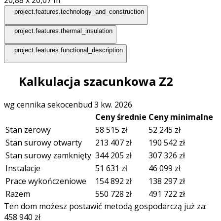
project.features.technology_and_construction
project.features.thermal_insulation
project.features.functional_description
Kalkulacja szacunkowa Z2
wg cennika sekocenbud 3 kw. 2026
Ceny średnie
Ceny minimalne
Stan zerowy
58 515
zł
52 245
zł
Stan surowy otwarty
213 407
zł
190 542
zł
Stan surowy zamknięty
344 205
zł
307 326
zł
Instalacje
51 631
zł
46 099
zł
Prace wykończeniowe
154 892
zł
138 297
zł
Razem
550 728
zł
491 722
zł
Ten dom możesz postawić metodą gospodarczą już za:
458 940
zł