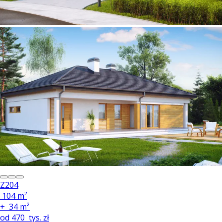
Z204
104 m²
+
34 m²
od
470
tys. zł