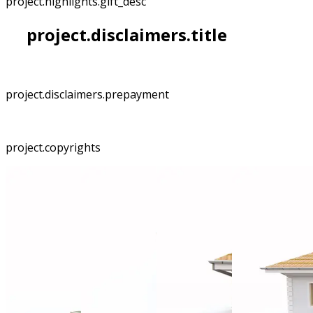
project.highlights.gift_desc
project.disclaimers.title
project.disclaimers.prepayment
project.copyrights