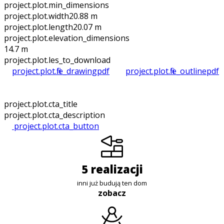
project.plot.min_dimensions
project.plot.width
20.88 m
project.plot.length
20.07 m
project.plot.elevation_dimensions
14.7 m
project.plot.files_to_download
project.plot.file_drawing
pdf
project.plot.file_outline
pdf
project.plot.cta_title
project.plot.cta_description
project.plot.cta_button
5 realizacji
inni już budują ten dom
zobacz