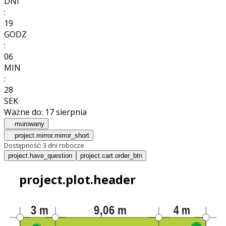
DNI
:
19
GODZ
:
06
MIN
:
27
SEK
Ważne do:
17 sierpnia
murowany
project.mirror.mirror_short
Dostępność:
3 dni robocze
project.have_question
project.cart.order_btn
project.plot.header