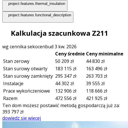
project.features.thermal_insulation
project.features.functional_description
Kalkulacja szacunkowa Z211
wg cennika sekocenbud 3 kw. 2026
Ceny średnie
Ceny minimalne
Stan zerowy
50 209
zł
44 830
zł
Stan surowy otwarty
183 115
zł
163 496
zł
Stan surowy zamknięty
295 347
zł
263 703
zł
Instalacje
44 302
zł
39 555
zł
Prace wykończeniowe
132 906
zł
118 666
zł
Razem
472 556
zł
421 925
zł
Ten dom możesz postawić metodą gospodarczą już za:
393 797
zł
dowiedz się więcej