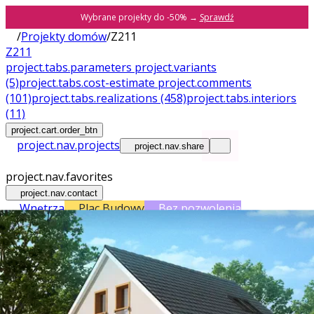
Wybrane projekty do -50% →
Sprawdź
/
Projekty domów
/
Z211
Z211
project.tabs.parameters
project.variants
(5)
project.tabs.cost-estimate
project.comments
(101)
project.tabs.realizations
(458)
project.tabs.interiors
(11)
project.cart.order_btn
project.nav.projects
project.nav.share
project.nav.favorites
project.nav.contact
Wnętrza
Plac Budowy
Bez pozwolenia