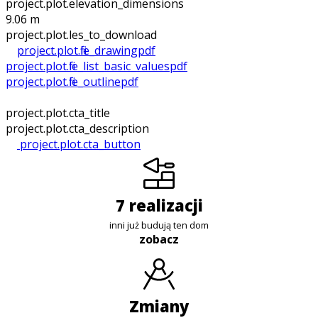
project.plot.elevation_dimensions
9.06 m
project.plot.files_to_download
project.plot.file_drawing
pdf
project.plot.file_list_basic_values
pdf
project.plot.file_outline
pdf
project.plot.cta_title
project.plot.cta_description
project.plot.cta_button
7 realizacji
inni już budują ten dom
zobacz
zmiany