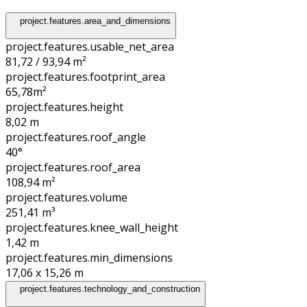
project.features.area_and_dimensions
project.features.usable_net_area
81,72 / 93,94 m²
project.features.footprint_area
65,78
m²
project.features.height
8,02
m
project.features.roof_angle
40°
project.features.roof_area
108,94
m²
project.features.volume
251,41
m³
project.features.knee_wall_height
1,42
m
project.features.min_dimensions
17,06 x 15,26
m
project.features.technology_and_construction