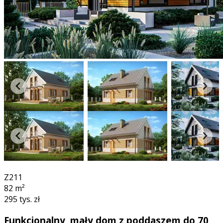
360°
Z211
82
m²
295 tys. zł
Funkcjonalny, mały dom z poddaszem do 70