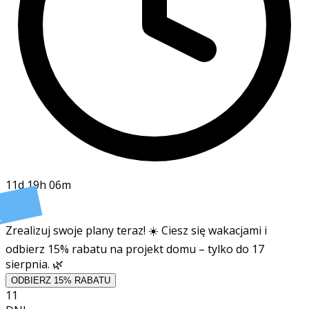
11d 19h 06m
t
Zrealizuj swoje plany teraz! ☀️ Ciesz się wakacjami i
odbierz 15% rabatu na projekt domu – tylko do 17
sierpnia. 🌿
ODBIERZ 15% RABATU
11