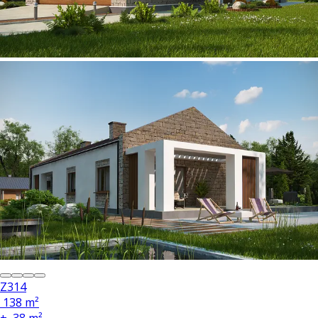
Z314
138 m²
+
38 m²