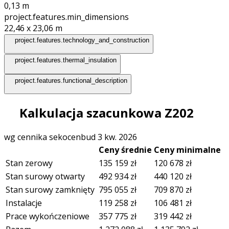
0,13
m
project.features.min_dimensions
22,46 x 23,06
m
project.features.technology_and_construction
project.features.thermal_insulation
project.features.functional_description
Kalkulacja szacunkowa Z202
wg cennika sekocenbud 3 kw. 2026
Ceny średnie
Ceny minimalne
Stan zerowy
135 159
zł
120 678
zł
Stan surowy otwarty
492 934
zł
440 120
zł
Stan surowy zamknięty
795 055
zł
709 870
zł
Instalacje
119 258
zł
106 481
zł
Prace wykończeniowe
357 775
zł
319 442
zł