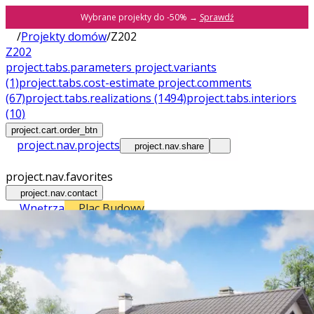
Wybrane projekty do -50% →
Sprawdź
/
Projekty domów
/
Z202
Z202
project.tabs.parameters
project.variants
(1)
project.tabs.cost-estimate
project.comments
(67)
project.tabs.realizations
(1494)
project.tabs.interiors
(10)
project.cart.order_btn
project.nav.projects
project.nav.share
project.nav.favorites
project.nav.contact
Wnętrza
Plac Budowy