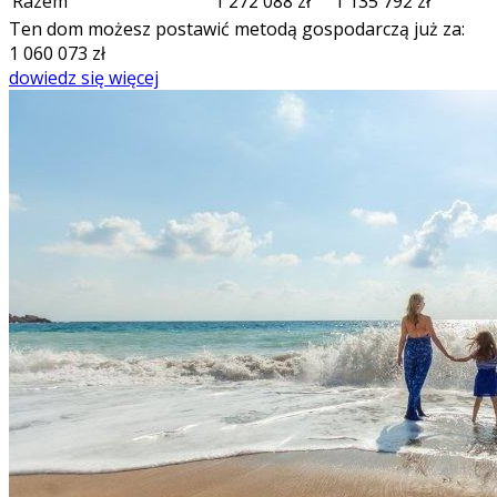
Razem
1 272 088
zł
1 135 792
zł
Ten dom możesz postawić metodą gospodarczą już za:
1 060 073
zł
dowiedz się więcej