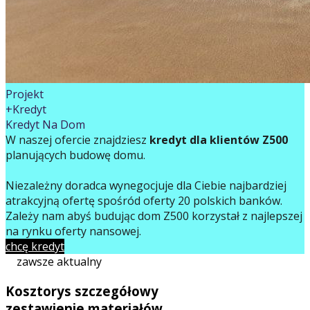
Projekt
+Kredyt
Kredyt Na Dom
W naszej ofercie znajdziesz
kredyt dla klientów Z500
planujących budowę domu.
Niezależny doradca wynegocjuje dla Ciebie najbardziej
atrakcyjną ofertę spośród oferty 20 polskich banków.
Zależy nam abyś budując dom Z500 korzystał z najlepszej
na rynku oferty finansowej.
chcę kredyt
zawsze aktualny
Kosztorys szczegółowy
zestawienie materiałów