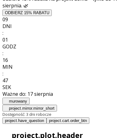
sierpnia. 🌿
ODBIERZ 15% RABATU
09
DNI
:
01
GODZ
:
16
MIN
:
46
SEK
Ważne do:
17 sierpnia
murowany
project.mirror.mirror_short
Dostępność:
3 dni robocze
project.have_question
project.cart.order_btn
project.plot.header