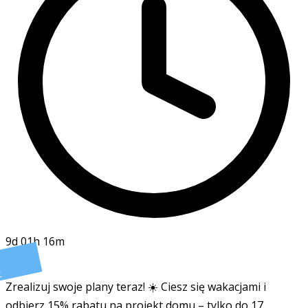
9d 01h 16m
t
Zrealizuj swoje plany teraz! ☀️ Ciesz się wakacjami i
odbierz 15% rabatu na projekt domu – tylko do 17