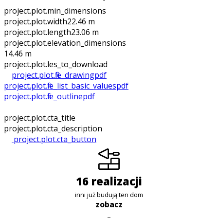
project.plot.min_dimensions
project.plot.width
22.46 m
project.plot.length
23.06 m
project.plot.elevation_dimensions
14.46 m
project.plot.files_to_download
project.plot.file_drawing
pdf
project.plot.file_list_basic_values
pdf
project.plot.file_outline
pdf
project.plot.cta_title
project.plot.cta_description
project.plot.cta_button
16 realizacji
inni już budują ten dom
zobacz