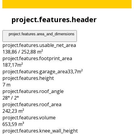
project.features.header
project.features.area_and_dimensions
project.features.usable_net_area
138,86 / 252,88 m²
project.features.footprint_area
187,17
m²
project.features.garage_area
33,7
m²
project.features.height
7
m
project.features.roof_angle
28° / 2°
project.features.roof_area
242,23
m²
project.features.volume
653,59
m³
project.features.knee_wall_height