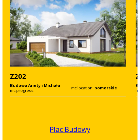
Z202
Z
Budowa Anety i Michała
K
mc.location:
pomorskie
mc.progress:
mc
Plac Budowy