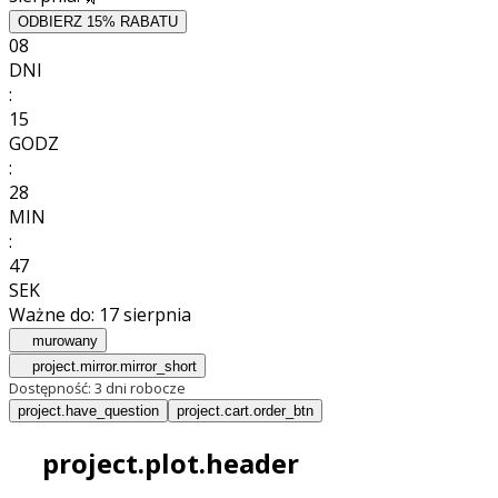
ODBIERZ 15% RABATU
08
DNI
:
15
GODZ
:
28
MIN
:
45
SEK
Ważne do:
17 sierpnia
murowany
project.mirror.mirror_short
Dostępność:
3 dni robocze
project.have_question
project.cart.order_btn
project.plot.header