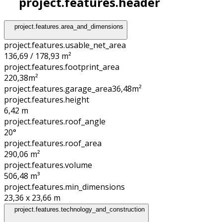
project.features.header
project.features.area_and_dimensions
project.features.usable_net_area
136,69 / 178,93 m²
project.features.footprint_area
220,38
m²
project.features.garage_area
36,48
m²
project.features.height
6,42
m
project.features.roof_angle
20°
project.features.roof_area
290,06
m²
project.features.volume
506,48
m³
project.features.min_dimensions
23,36 x 23,66
m
project.features.technology_and_construction