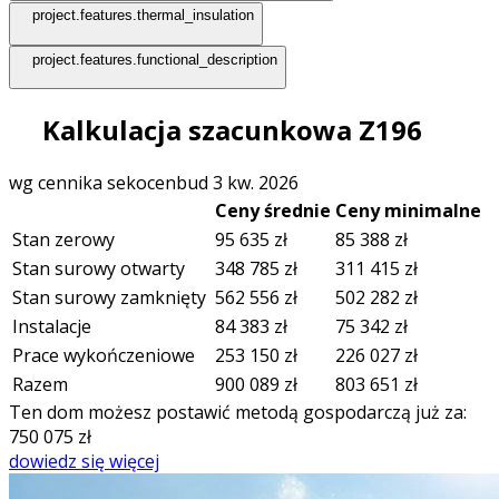
project.features.thermal_insulation
project.features.functional_description
Kalkulacja szacunkowa Z196
wg cennika sekocenbud 3 kw. 2026
Ceny średnie
Ceny minimalne
Stan zerowy
95 635
zł
85 388
zł
Stan surowy otwarty
348 785
zł
311 415
zł
Stan surowy zamknięty
562 556
zł
502 282
zł
Instalacje
84 383
zł
75 342
zł
Prace wykończeniowe
253 150
zł
226 027
zł
Razem
900 089
zł
803 651
zł
Ten dom możesz postawić metodą gospodarczą już za:
750 075
zł
dowiedz się więcej