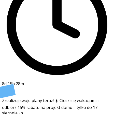
8d 15h 28m
t
Zrealizuj swoje plany teraz! ☀️ Ciesz się wakacjami i
odbierz 15% rabatu na projekt domu – tylko do 17
sierpnia. 🌿