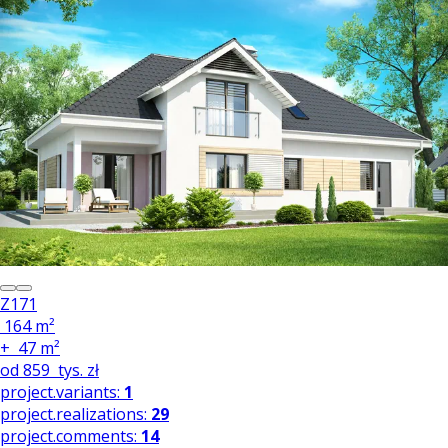
Z171
164 m²
+
47 m²
od
859
tys. zł
project.variants:
1
project.realizations:
29
project.comments:
14