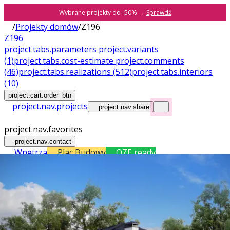
Wybrane projekty do -50% →
Sprawdź
/
Projekty domów
/
Z196
Z196
project.tabs.parameters
project.variants
(1)
project.tabs.cost-estimate
project.comments
(46)
project.tabs.realizations
(512)
project.tabs.interiors
(10)
project.cart.order_btn
project.nav.projects
project.nav.share
project.nav.favorites
project.nav.contact
Wnętrza
Plac Budowy
OZE ready