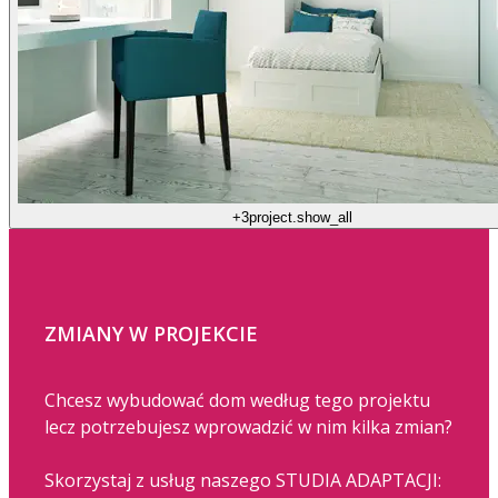
+3
project.show_all
ZMIANY W PROJEKCIE
Chcesz wybudować dom według tego projektu
lecz potrzebujesz wprowadzić w nim kilka zmian?
Skorzystaj z usług naszego STUDIA ADAPTACJI: