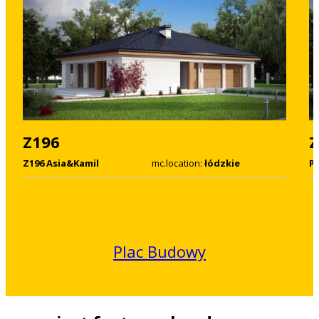
Z196
Z
Z196 Asia&Kamil
mc.location:
łódzkie
P
Plac Budowy