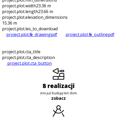
project.plot.min_dimensions
project.plot.width
23.36 m
project.plot.length
23.66 m
project.plot.elevation_dimensions
15.36 m
project.plot.files_to_download
project.plot.file_drawing
pdf
project.plot.file_outline
pdf
project.plot.cta_title
project.plot.cta_description
project.plot.cta_button
8 realizacji
inni już budują ten dom
zobacz