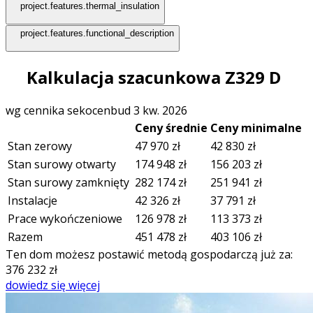
project.features.thermal_insulation
project.features.functional_description
Kalkulacja szacunkowa Z329 D
wg cennika sekocenbud 3 kw. 2026
Ceny średnie
Ceny minimalne
Stan zerowy
47 970
zł
42 830
zł
Stan surowy otwarty
174 948
zł
156 203
zł
Stan surowy zamknięty
282 174
zł
251 941
zł
Instalacje
42 326
zł
37 791
zł
Prace wykończeniowe
126 978
zł
113 373
zł
Razem
451 478
zł
403 106
zł
Ten dom możesz postawić metodą gospodarczą już za:
376 232
zł
dowiedz się więcej