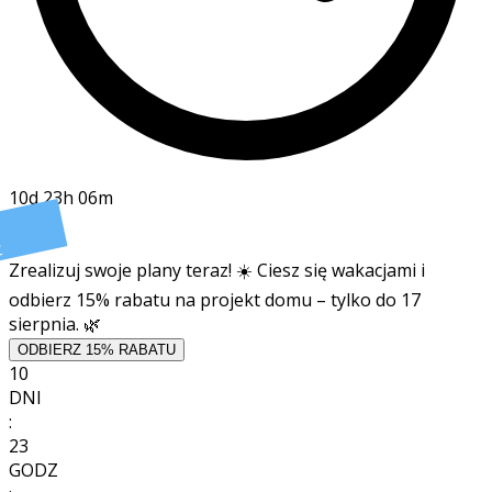
10d 23h 06m
t
Zrealizuj swoje plany teraz! ☀️ Ciesz się wakacjami i
odbierz 15% rabatu na projekt domu – tylko do 17
sierpnia. 🌿
ODBIERZ 15% RABATU
10
DNI
:
23
GODZ