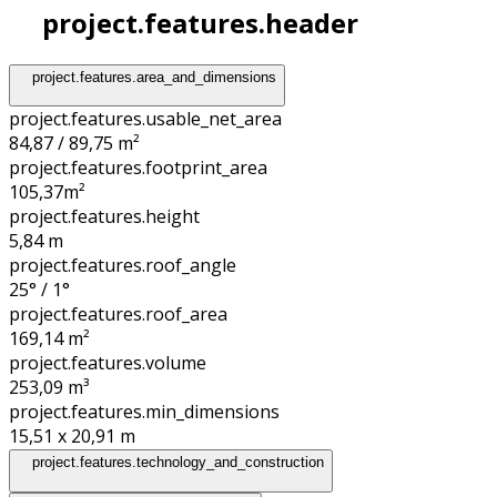
project.features.header
project.features.area_and_dimensions
project.features.usable_net_area
84,87 / 89,75 m²
project.features.footprint_area
105,37
m²
project.features.height
5,84
m
project.features.roof_angle
25° / 1°
project.features.roof_area
169,14
m²
project.features.volume
253,09
m³
project.features.min_dimensions
15,51 x 20,91
m
project.features.technology_and_construction