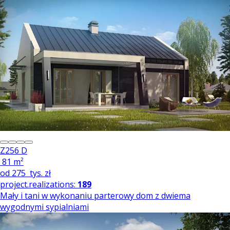
Z256 D
81 m²
od
275
tys. zł
project.realizations:
189
Mały i tani w wykonaniu parterowy dom z dwiema
wygodnymi sypialniami