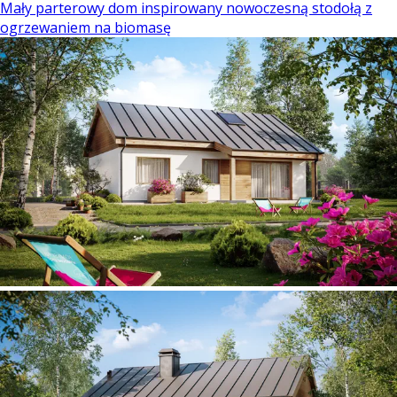
Mały parterowy dom inspirowany nowoczesną stodołą z
ogrzewaniem na biomasę