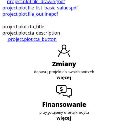
project.plot.file_drawing
pdf
project.plot.file_list_basic_values
pdf
project.plot.file_outline
pdf
project.plot.cta_title
project.plot.cta_description
project.plot.cta_button
zmiany
dopasuj projekt do swoich potrzeb
więcej
finansowanie
przygotujemy ofertę kredytu
więcej