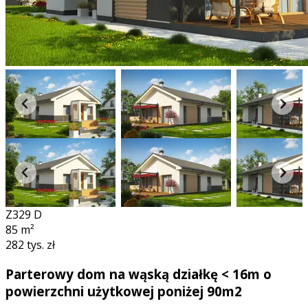
Z329 D
85
m²
282 tys. zł
Parterowy dom na wąską działkę < 16m o
powierzchni użytkowej poniżej 90m2