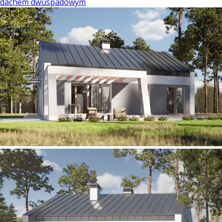
dachem dwuspadowym