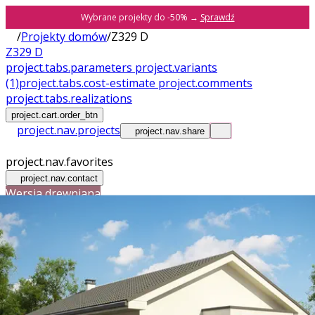
Wybrane projekty do -50% →
Sprawdź
/
Projekty domów
/
Z329 D
Z329 D
project.tabs.parameters
project.variants
(1)
project.tabs.cost-estimate
project.comments
project.tabs.realizations
project.cart.order_btn
project.nav.projects
project.nav.share
project.nav.favorites
project.nav.contact
Wersja drewniana