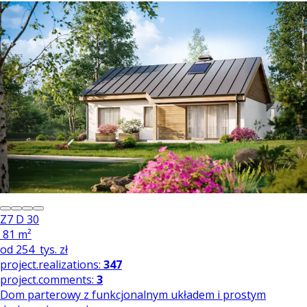
Z7 D 30
81 m²
od
254
tys. zł
project.realizations:
347
project.comments:
3
Dom parterowy z funkcjonalnym układem i prostym