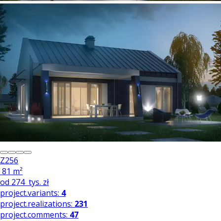
Z256
81 m²
od
274
tys. zł
project.variants:
4
project.realizations:
231
project.comments:
47