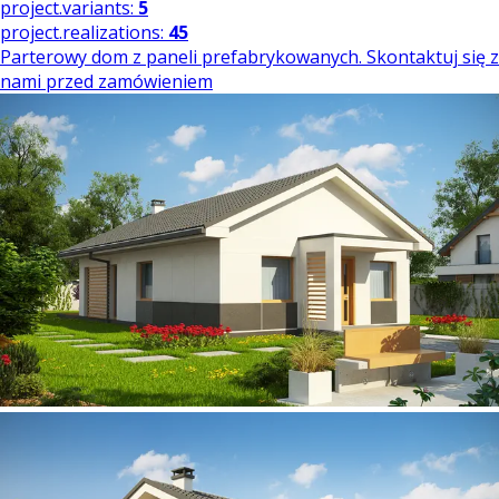
project.variants:
5
project.realizations:
45
Parterowy dom z paneli prefabrykowanych. Skontaktuj się z
nami przed zamówieniem