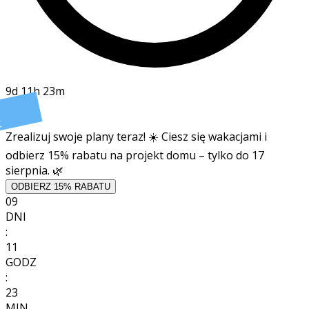
9d 11h 23m
t
Zrealizuj swoje plany teraz! ☀️ Ciesz się wakacjami i
odbierz 15% rabatu na projekt domu – tylko do 17
sierpnia. 🌿
ODBIERZ 15% RABATU
09
DNI
:
11
GODZ
:
23
MIN