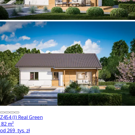
Z454 (I) Real Green
82 m²
od
269
tys. zł