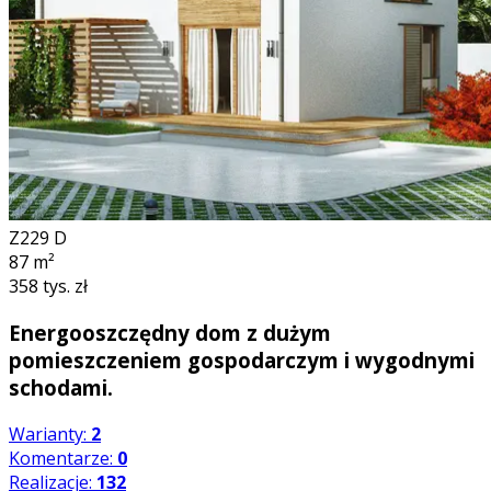
Z229 D
87
m²
358 tys. zł
Energooszczędny dom z dużym
pomieszczeniem gospodarczym i wygodnymi
schodami.
Warianty:
2
Komentarze:
0
Realizacje:
132