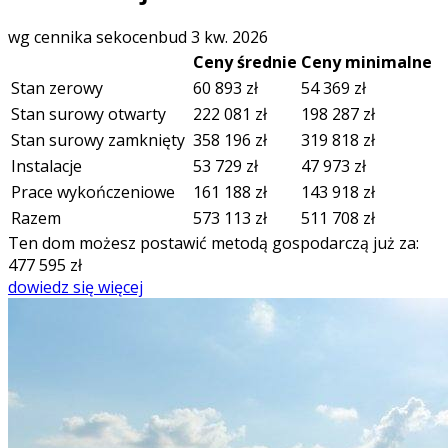
wg cennika sekocenbud 3 kw. 2026
Ceny średnie
Ceny minimalne
Stan zerowy
60 893
zł
54 369
zł
Stan surowy otwarty
222 081
zł
198 287
zł
Stan surowy zamknięty
358 196
zł
319 818
zł
Instalacje
53 729
zł
47 973
zł
Prace wykończeniowe
161 188
zł
143 918
zł
Razem
573 113
zł
511 708
zł
Ten dom możesz postawić metodą gospodarczą już za:
477 595
zł
dowiedz się więcej