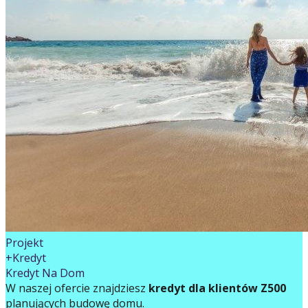
Projekt
+Kredyt
Kredyt Na Dom
W naszej ofercie znajdziesz
kredyt dla klientów Z500
planujących budowę domu.