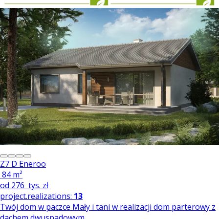
Z7 D Eneroo
84 m²
od
276
tys. zł
project.realizations:
13
Twój dom w paczce Mały i tani w realizacji dom parterowy z
dachem dwuspadowym