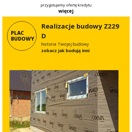
przygotujemy ofertę kredytu
więcej
Realizacje budowy Z229
PLAC
D
BUDOWY
historia Twojej budowy
Zobacz jak budują inni