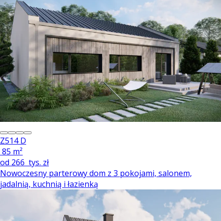
Z514 D
85 m²
od
266
tys. zł
Nowoczesny parterowy dom z 3 pokojami, salonem,
jadalnią, kuchnią i łazienką