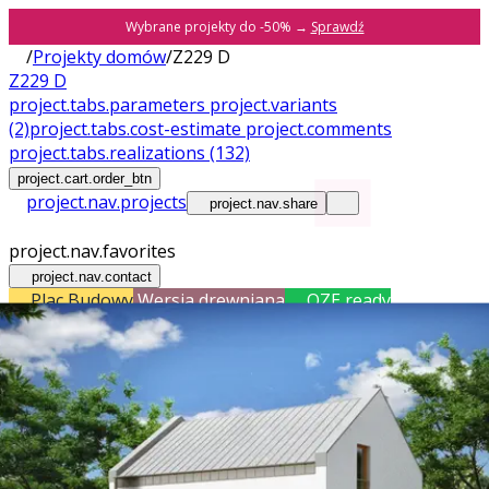
Wybrane projekty do -50% →
Sprawdź
/
Projekty domów
/
Z229 D
Z229 D
project.tabs.parameters
project.variants
(2)
project.tabs.cost-estimate
project.comments
project.tabs.realizations
(132)
project.cart.order_btn
project.nav.projects
project.nav.share
project.nav.favorites
project.nav.contact
Plac Budowy
Wersja drewniana
OZE ready