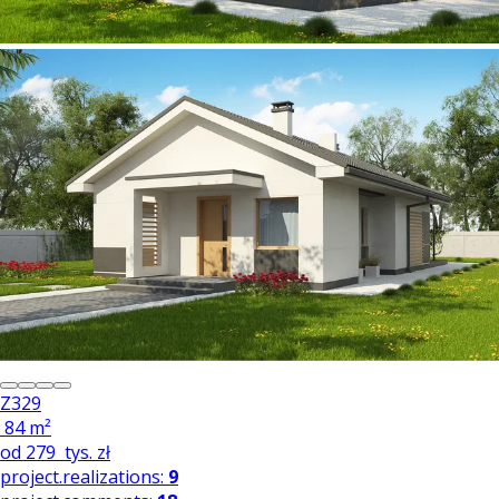
Z329
84 m²
od
279
tys. zł
project.realizations:
9