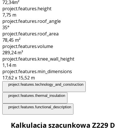
72,34
m²
project.features.height
7,75
m
project.features.roof_angle
35°
project.features.roof_area
78,45
m²
project.features.volume
289,24
m³
project.features.knee_wall_height
1,14
m
project.features.min_dimensions
17,62 x 15,52
m
project.features.technology_and_construction
project.features.thermal_insulation
project.features.functional_description
Kalkulacja szacunkowa Z229 D