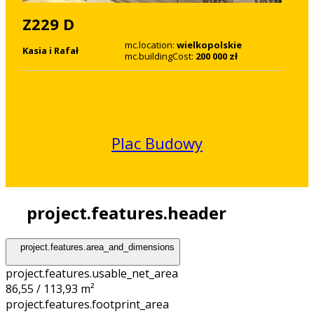
Z229 D
mc.location:
wielkopolskie
Kasia i Rafał
mc.buildingCost:
200 000 zł
Plac Budowy
project.features.header
project.features.area_and_dimensions
project.features.usable_net_area
86,55 / 113,93 m²
project.features.footprint_area