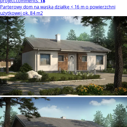
project.comments:
18
Parterowy dom na wąską działkę < 16 m o powierzchni
użytkowej ok. 84 m2