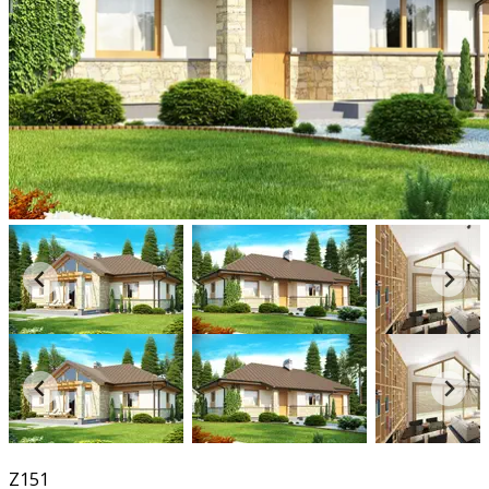
360°
Z151