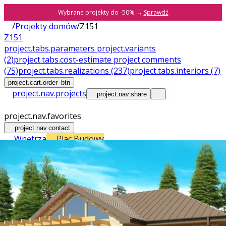
Wybrane projekty do -50% →
Sprawdź
/
Projekty domów
/
Z151
Z151
project.tabs.parameters
project.variants
(2)
project.tabs.cost-estimate
project.comments
(75)
project.tabs.realizations
(237)
project.tabs.interiors
(7)
project.cart.order_btn
project.nav.projects
project.nav.share
project.nav.favorites
project.nav.contact
Wnętrza
Plac Budowy