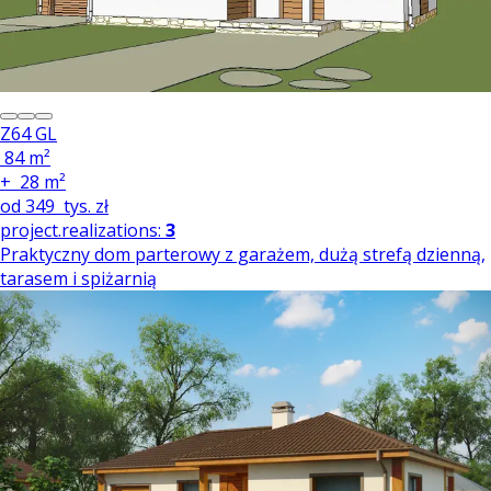
Z64 GL
84 m²
+
28 m²
od
349
tys. zł
project.realizations:
3
Praktyczny dom parterowy z garażem, dużą strefą dzienną,
tarasem i spiżarnią