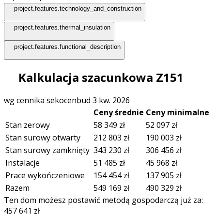
project.features.technology_and_construction
project.features.thermal_insulation
project.features.functional_description
Kalkulacja szacunkowa Z151
wg cennika sekocenbud 3 kw. 2026
Ceny średnie
Ceny minimalne
Stan zerowy
58 349
zł
52 097
zł
Stan surowy otwarty
212 803
zł
190 003
zł
Stan surowy zamknięty
343 230
zł
306 456
zł
Instalacje
51 485
zł
45 968
zł
Prace wykończeniowe
154 454
zł
137 905
zł
Razem
549 169
zł
490 329
zł
Ten dom możesz postawić metodą gospodarczą już za:
457 641
zł