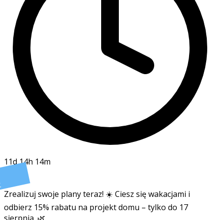
11d 14h 14m
t
Zrealizuj swoje plany teraz! ☀️ Ciesz się wakacjami i
odbierz 15% rabatu na projekt domu – tylko do 17
sierpnia. 🌿