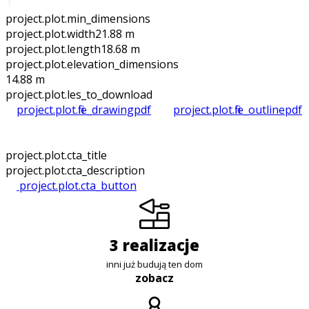
project.plot.min_dimensions
project.plot.width
21.88 m
project.plot.length
18.68 m
project.plot.elevation_dimensions
14.88 m
project.plot.files_to_download
project.plot.file_drawing
pdf
project.plot.file_outline
pdf
project.plot.cta_title
project.plot.cta_description
project.plot.cta_button
3 realizacje
inni już budują ten dom
zobacz