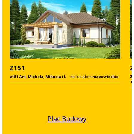
Z151
Z
z151 Ani, Michała, Mikusia i L
mc.location:
mazowieckie
Z1
mc
Plac Budowy