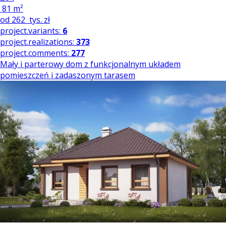
81 m²
od
262
tys. zł
project.variants:
6
project.realizations:
373
project.comments:
277
Mały i parterowy dom z funkcjonalnym układem
pomieszczeń i zadaszonym tarasem