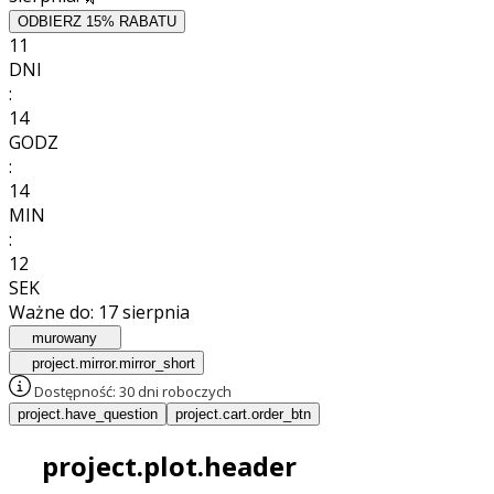
ODBIERZ 15% RABATU
11
DNI
:
14
GODZ
:
14
MIN
:
09
SEK
Ważne do:
17 sierpnia
murowany
project.mirror.mirror_short
Dostępność:
30 dni roboczych
project.have_question
project.cart.order_btn
project.plot.header