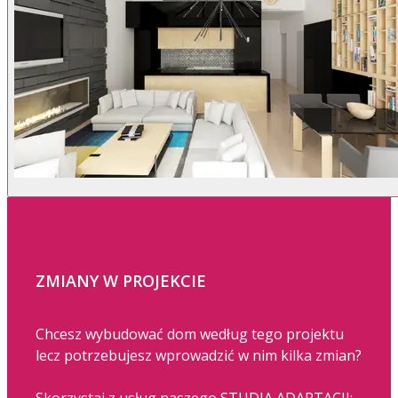
ZMIANY W PROJEKCIE
Chcesz wybudować dom według tego projektu
lecz potrzebujesz wprowadzić w nim kilka zmian?