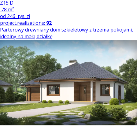
Z15 D
78 m²
od
246
tys. zł
project.realizations:
92
Parterowy drewniany dom szkieletowy z trzema pokojami,
idealny na małą działkę