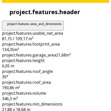
project.features.header
project.features.area_and_dimensions
project.features.usable_net_area
81,15 / 109,17 m²
project.features.footprint_area
134,35
m²
project.features.garage_area
21,68
m²
project.features.height
6,05
m
project.features.roof_angle
30°
project.features.roof_area
190,86
m²
project.features.volume
346,3
m³
project.features.min_dimensions
21,88 x 18,68
m