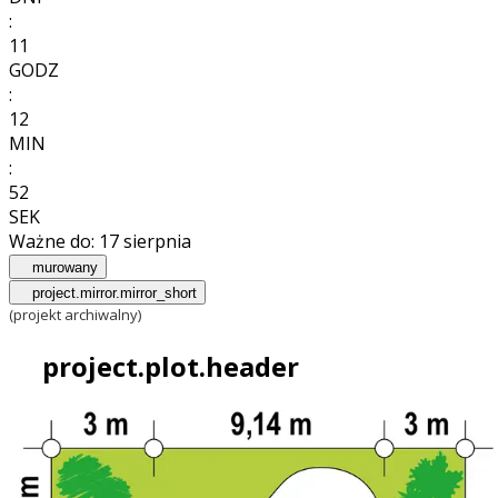
:
11
GODZ
:
12
MIN
:
51
SEK
Ważne do:
17 sierpnia
murowany
project.mirror.mirror_short
(projekt archiwalny)
project.plot.header