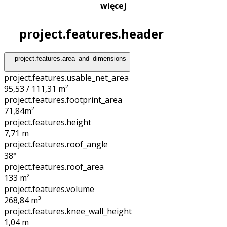
więcej
project.features.header
project.features.area_and_dimensions
project.features.usable_net_area
95,53 / 111,31 m²
project.features.footprint_area
71,84
m²
project.features.height
7,71
m
project.features.roof_angle
38°
project.features.roof_area
133
m²
project.features.volume
268,84
m³
project.features.knee_wall_height
1,04
m