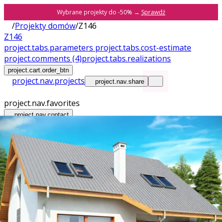
Wybrane projekty do -50% →
Sprawdź
/
Projekty domów
/
Z146
Z146
project.tabs.parameters
project.tabs.cost-estimate
project.comments
(4)
project.tabs.realizations
project.cart.order_btn
project.nav.projects
project.nav.share
project.nav.favorites
project.nav.contact