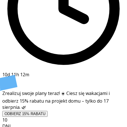
10d 11h 12m
t
Zrealizuj swoje plany teraz! ☀️ Ciesz się wakacjami i
odbierz 15% rabatu na projekt domu – tylko do 17
sierpnia. 🌿
ODBIERZ 15% RABATU
10
DNI