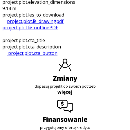
project.plot.elevation_dimensions
9.14 m
project.plot.files_to_download
project.plot.file_drawing
pdf
project.plot.file_outline
PDF
project.plot.cta_title
project.plot.cta_description
project.plot.cta_button
zmiany
dopasuj projekt do swoich potrzeb
więcej
finansowanie
przygotujemy ofertę kredytu