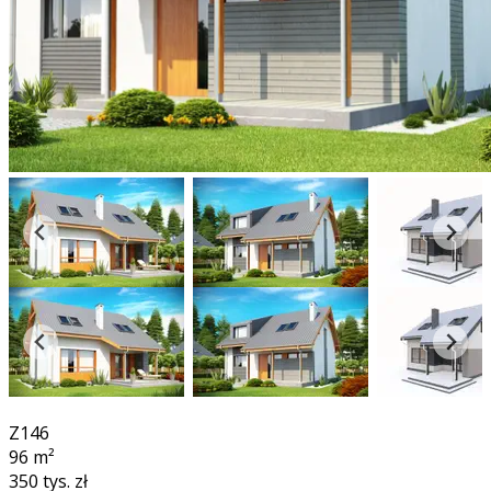
360°
Z146
96
m²
350 tys. zł