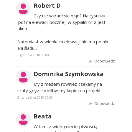
Robert D
Czy nie wkradł się błąd? Na rysunku
.pdf na elewacji bocznej, w sypialni nr 2 jest
okno.
Natomiast w widokach elewacji nie ma po nim
ani śladu...
6 grudnia 2010 00:00
Odpowiedz
Dominika Szymkowska
My z mezem rowniez czekamy na
rzuty gdyz chcielibysmy kupic ten projekt.
21 września 2010 00:00
Odpowiedz
Beata
Witam, z wielką niecierpliwością