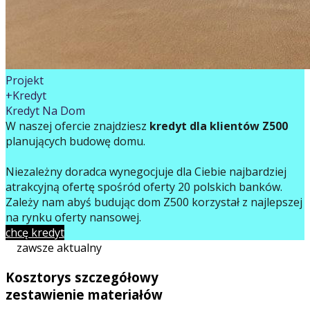
Projekt
+Kredyt
Kredyt Na Dom
W naszej ofercie znajdziesz
kredyt dla klientów Z500
planujących budowę domu.
Niezależny doradca wynegocjuje dla Ciebie najbardziej
atrakcyjną ofertę spośród oferty 20 polskich banków.
Zależy nam abyś budując dom Z500 korzystał z najlepszej
na rynku oferty finansowej.
chcę kredyt
zawsze aktualny
Kosztorys szczegółowy
zestawienie materiałów