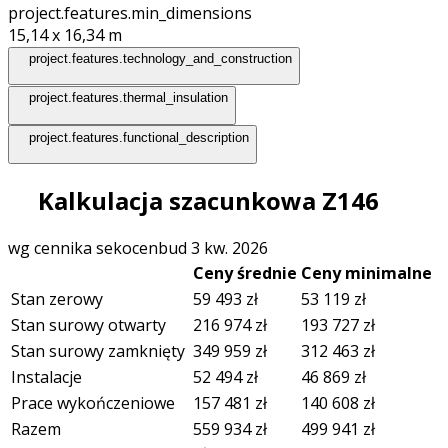
project.features.min_dimensions
15,14 x 16,34
m
project.features.technology_and_construction
project.features.thermal_insulation
project.features.functional_description
Kalkulacja szacunkowa Z146
wg cennika sekocenbud 3 kw. 2026
Ceny średnie
Ceny minimalne
Stan zerowy
59 493
zł
53 119
zł
Stan surowy otwarty
216 974
zł
193 727
zł
Stan surowy zamknięty
349 959
zł
312 463
zł
Instalacje
52 494
zł
46 869
zł
Prace wykończeniowe
157 481
zł
140 608
zł
Razem
559 934
zł
499 941
zł