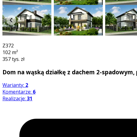
360°
Z372
102
m²
357 tys. zł
Dom na wąską działkę z dachem 2-spadowym, 
Warianty:
2
Komentarze:
6
Realizacje:
31