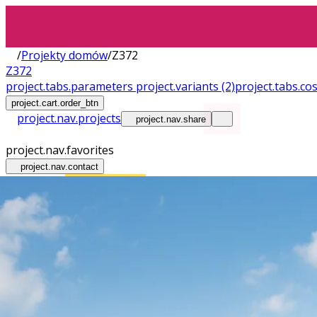
/
Projekty domów
/
Z372
Z372
project.tabs.parameters
project.variants
(2)
project.tabs.co
project.cart.order_btn
project.nav.projects
project.nav.share
project.nav.favorites
project.nav.contact
Wnętrza
Plac Budowy