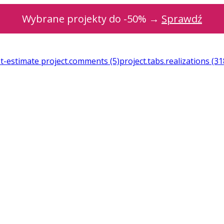
Wybrane projekty do -50% →
Sprawdź
st-estimate
project.comments
(5)
project.tabs.realizations
(31