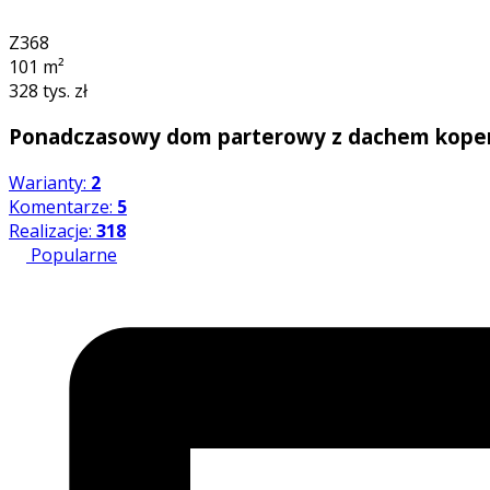
3D
Z368
101
m²
328 tys. zł
Ponadczasowy dom parterowy z dachem kopert
Warianty:
2
Komentarze:
5
Realizacje:
318
Popularne