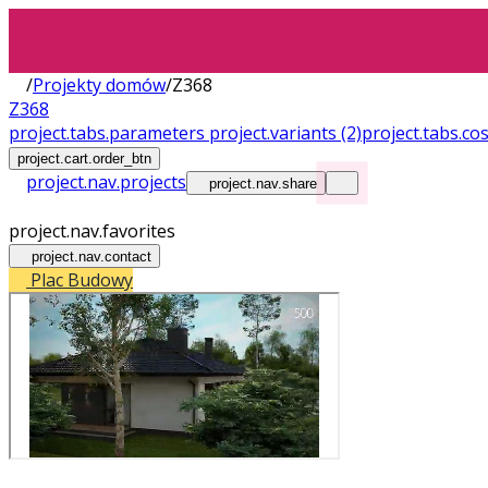
/
Projekty domów
/
Z368
Z368
project.tabs.parameters
project.variants
(2)
project.tabs.co
project.cart.order_btn
project.nav.projects
project.nav.share
project.nav.favorites
project.nav.contact
Plac Budowy