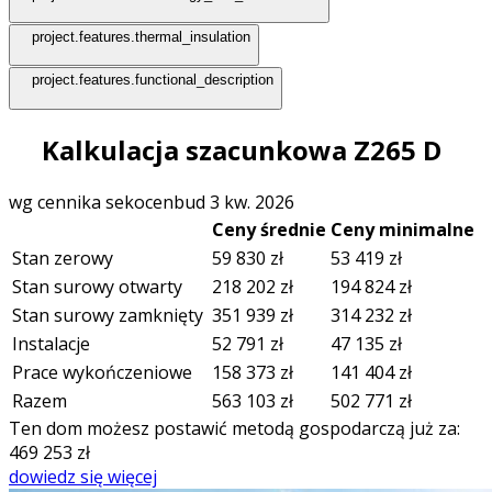
project.features.thermal_insulation
project.features.functional_description
Kalkulacja szacunkowa Z265 D
wg cennika sekocenbud 3 kw. 2026
Ceny średnie
Ceny minimalne
Stan zerowy
59 830
zł
53 419
zł
Stan surowy otwarty
218 202
zł
194 824
zł
Stan surowy zamknięty
351 939
zł
314 232
zł
Instalacje
52 791
zł
47 135
zł
Prace wykończeniowe
158 373
zł
141 404
zł
Razem
563 103
zł
502 771
zł
Ten dom możesz postawić metodą gospodarczą już za:
469 253
zł
dowiedz się więcej