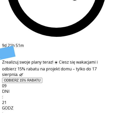
9d 21h 51m
t
Zrealizuj swoje plany teraz! ☀️ Ciesz się wakacjami i
odbierz 15% rabatu na projekt domu – tylko do 17
sierpnia. 🌿
ODBIERZ 15% RABATU
09
DNI
:
21
GODZ