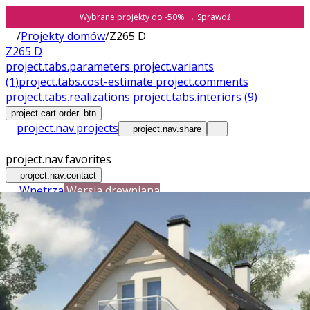
Wybrane projekty do -50% →
Sprawdź
/
Projekty domów
/
Z265 D
Z265 D
project.tabs.parameters
project.variants
(1)
project.tabs.cost-estimate
project.comments
project.tabs.realizations
project.tabs.interiors
(9)
project.cart.order_btn
project.nav.projects
project.nav.share
project.nav.favorites
project.nav.contact
Wnętrza
Wersja drewniana