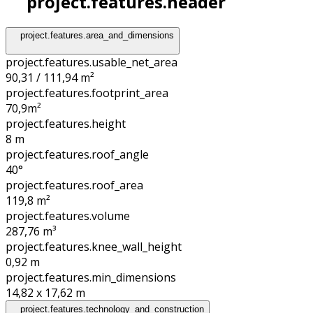
project.features.header
project.features.area_and_dimensions
project.features.usable_net_area
90,31 / 111,94 m²
project.features.footprint_area
70,9
m²
project.features.height
8
m
project.features.roof_angle
40°
project.features.roof_area
119,8
m²
project.features.volume
287,76
m³
project.features.knee_wall_height
0,92
m
project.features.min_dimensions
14,82 x 17,62
m
project.features.technology_and_construction