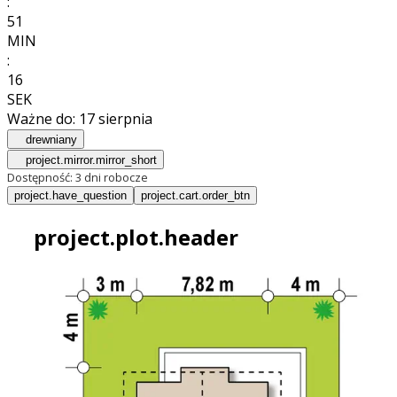
:
51
MIN
:
14
SEK
Ważne do:
17 sierpnia
drewniany
project.mirror.mirror_short
Dostępność:
3 dni robocze
project.have_question
project.cart.order_btn
project.plot.header