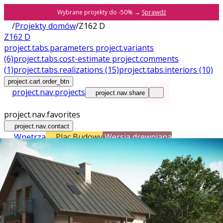
Wybrane projekty do -50% →
Sprawdź
/
Projekty domów
/
Z162 D
Z162 D
project.tabs.parameters
project.variants
(6)
project.tabs.cost-estimate
project.comments
(1)
project.tabs.realizations
(15)
project.tabs.interiors
(10)
project.cart.order_btn
project.nav.projects
project.nav.share
project.nav.favorites
project.nav.contact
Wnętrza
Plac Budowy
Wersja drewniana