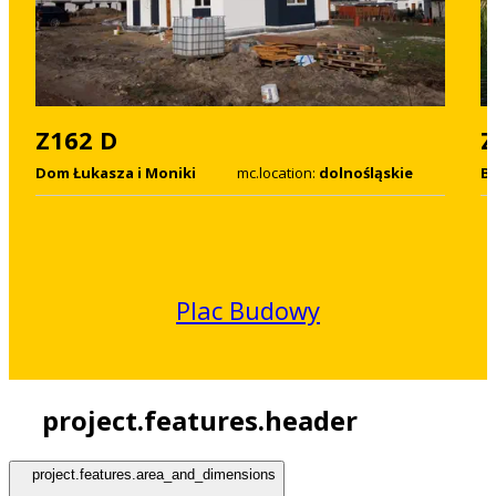
Z162 D
Z
Dom Łukasza i Moniki
mc.location:
dolnośląskie
B
Plac Budowy
project.features.header
project.features.area_and_dimensions