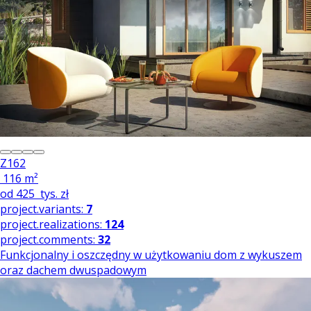
Z162
116 m²
od
425
tys. zł
project.variants:
7
project.realizations:
124
project.comments:
32
Funkcjonalny i oszczędny w użytkowaniu dom z wykuszem
oraz dachem dwuspadowym