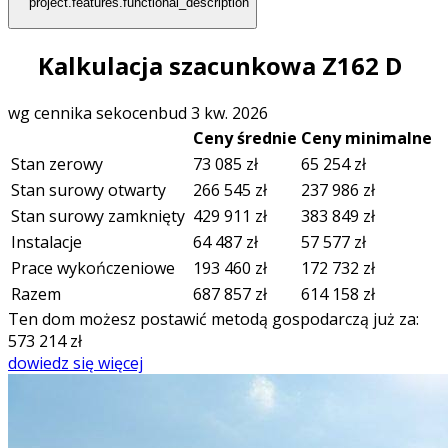
project.features.functional_description
Kalkulacja szacunkowa Z162 D
wg cennika sekocenbud 3 kw. 2026
Ceny średnie
Ceny minimalne
Stan zerowy
73 085
zł
65 254
zł
Stan surowy otwarty
266 545
zł
237 986
zł
Stan surowy zamknięty
429 911
zł
383 849
zł
Instalacje
64 487
zł
57 577
zł
Prace wykończeniowe
193 460
zł
172 732
zł
Razem
687 857
zł
614 158
zł
Ten dom możesz postawić metodą gospodarczą już za:
573 214
zł
dowiedz się więcej