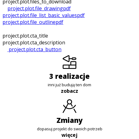
project.plot.files_to_download
project.plot.file_drawing
pdf
project.plot.file_list_basic_values
pdf
project.plot.file_outline
pdf
project.plot.cta_title
project.plot.cta_description
project.plot.cta_button
3 realizacje
inni już budują ten dom
zobacz
zmiany
dopasuj projekt do swoich potrzeb
więcej