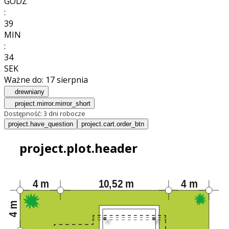
GODZ
:
39
MIN
:
32
SEK
Ważne do:
17 sierpnia
drewniany
project.mirror.mirror_short
Dostępność:
3 dni robocze
project.have_question
project.cart.order_btn
project.plot.header