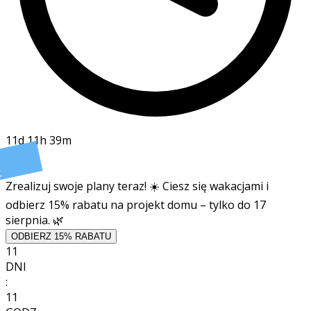
11d 11h 39m
t
Zrealizuj swoje plany teraz! ☀️ Ciesz się wakacjami i
odbierz 15% rabatu na projekt domu – tylko do 17
sierpnia. 🌿
ODBIERZ 15% RABATU
11
DNI
:
11