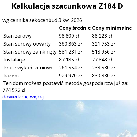
Kalkulacja szacunkowa Z184 D
wg cennika sekocenbud 3 kw. 2026
Ceny średnie
Ceny minimalne
Stan zerowy
98 809
zł
88 223
zł
Stan surowy otwarty
360 363
zł
321 753
zł
Stan surowy zamknięty
581 231
zł
518 956
zł
Instalacje
87 185
zł
77 843
zł
Prace wykończeniowe
261 554
zł
233 530
zł
Razem
929 970
zł
830 330
zł
Ten dom możesz postawić metodą gospodarczą już za:
774 975
zł
dowiedz się więcej