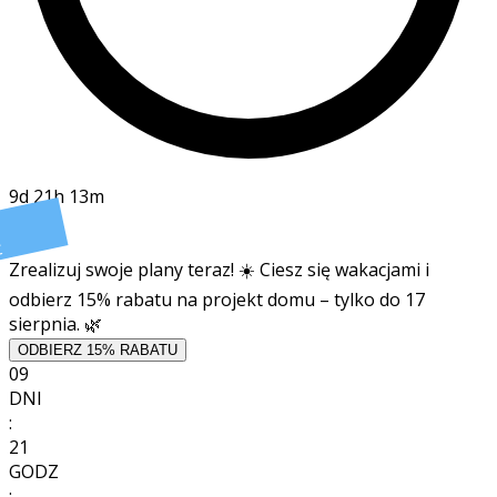
9d 21h 13m
t
Zrealizuj swoje plany teraz! ☀️ Ciesz się wakacjami i
odbierz 15% rabatu na projekt domu – tylko do 17
sierpnia. 🌿
ODBIERZ 15% RABATU
09
DNI
:
21
GODZ
: