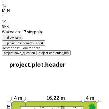
13
MIN
:
12
SEK
Ważne do:
17 sierpnia
drewniany
project.mirror.mirror_short
Dostępność:
3 dni robocze
project.have_question
project.cart.order_btn
project.plot.header