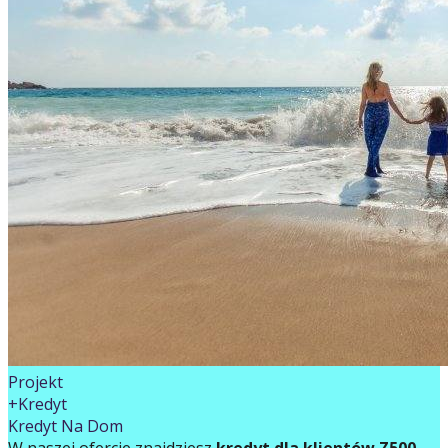
Projekt
+Kredyt
Kredyt Na Dom
W naszej ofercie znajdziesz
kredyt dla klientów Z500