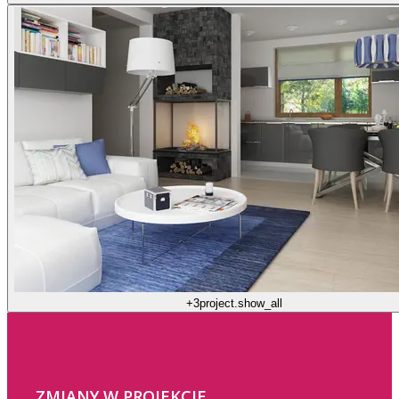
+3
project.show_all
ZMIANY W PROJEKCIE