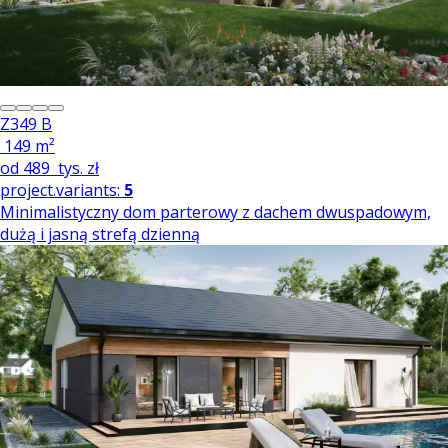
Z349 B
149 m²
od
489
tys. zł
project.variants:
5
Minimalistyczny dom parterowy z dachem dwuspadowym,
dużą i jasną strefą dzienną