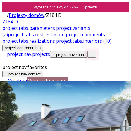
Wybrane projekty do -50% →
Sprawdź
/
Projekty domów
/
Z184 D
Z184 D
project.tabs.parameters
project.variants
(2)
project.tabs.cost-estimate
project.comments
project.tabs.realizations
project.tabs.interiors
(10)
project.cart.order_btn
project.nav.projects
project.nav.share
project.nav.favorites
project.nav.contact
Wnętrza
Wersja drewniana