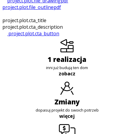
project.plot.file_drawing
pdf
project.plot.file_outline
pdf
project.plot.cta_title
project.plot.cta_description
project.plot.cta_button
1 realizacja
inni już budują ten dom
zobacz
zmiany
dopasuj projekt do swoich potrzeb
więcej