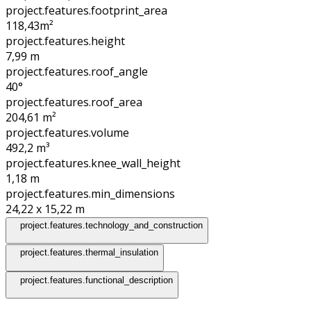
project.features.footprint_area
118,43
m²
project.features.height
7,99
m
project.features.roof_angle
40°
project.features.roof_area
204,61
m²
project.features.volume
492,2
m³
project.features.knee_wall_height
1,18
m
project.features.min_dimensions
24,22 x 15,22
m
project.features.technology_and_construction
project.features.thermal_insulation
project.features.functional_description