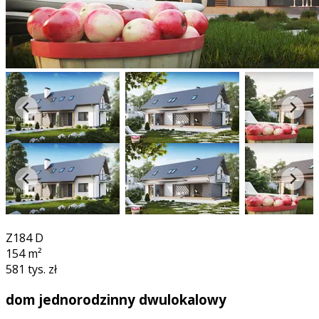
360°
Z184 D
154
m²
581 tys. zł
dom jednorodzinny dwulokalowy