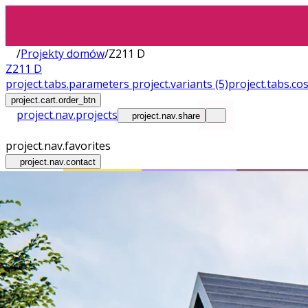
/
Projekty domów
/
Z211 D
Z211 D
project.tabs.parameters
project.variants
(5)
project.tabs.co
project.cart.order_btn
project.nav.projects
project.nav.share
project.nav.favorites
project.nav.contact
Wnętrza
Plac Budowy
Bez pozwolenia
Wersja drew