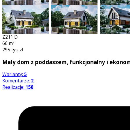
Z211 D
66
m²
295 tys. zł
Mały dom z poddaszem, funkcjonalny i ekonom
Warianty:
5
Komentarze:
2
Realizacje:
158