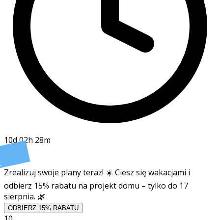
10d 02h 28m
t
Zrealizuj swoje plany teraz! ☀️ Ciesz się wakacjami i
odbierz 15% rabatu na projekt domu – tylko do 17
sierpnia. 🌿
ODBIERZ 15% RABATU
10