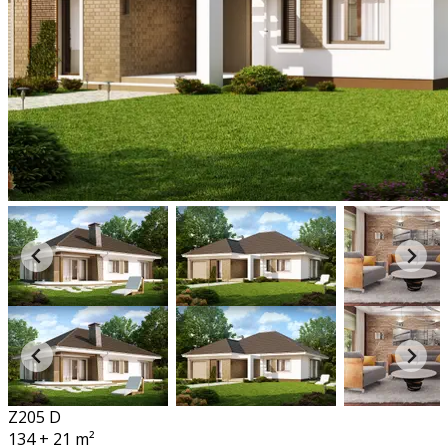
Z205 D
134 + 21
m²