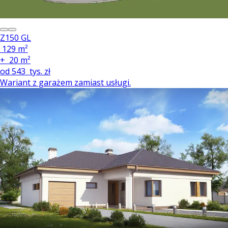
Z150 GL
129 m²
+
20 m²
od
543
tys. zł
Wariant z garażem zamiast usługi.