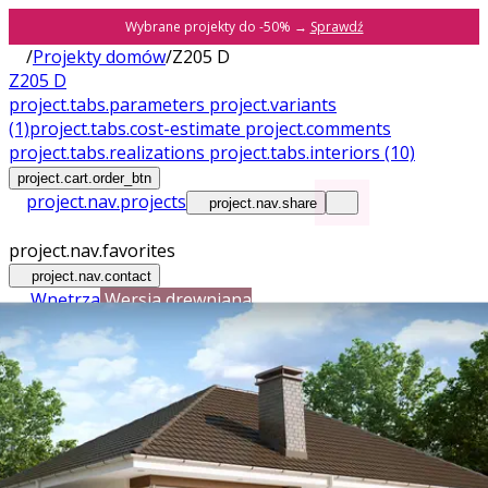
Wybrane projekty do -50% →
Sprawdź
/
Projekty domów
/
Z205 D
Z205 D
project.tabs.parameters
project.variants
(1)
project.tabs.cost-estimate
project.comments
project.tabs.realizations
project.tabs.interiors
(10)
project.cart.order_btn
project.nav.projects
project.nav.share
project.nav.favorites
project.nav.contact
Wnętrza
Wersja drewniana