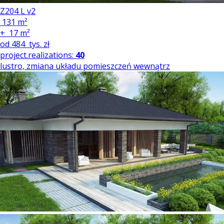
Z204 L v2
131 m²
+
17 m²
od
484
tys. zł
project.realizations:
40
lustro, zmiana układu pomieszczeń wewnątrz