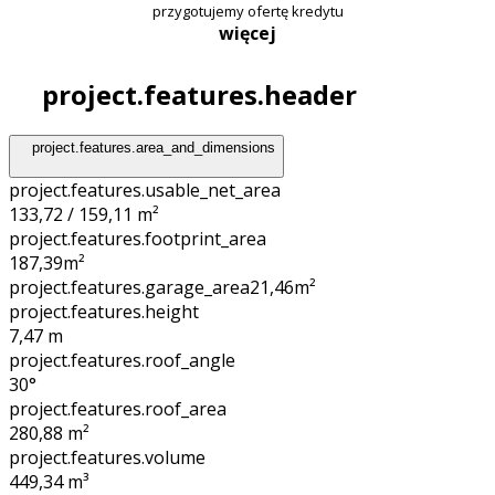
przygotujemy ofertę kredytu
więcej
project.features.header
project.features.area_and_dimensions
project.features.usable_net_area
133,72 / 159,11 m²
project.features.footprint_area
187,39
m²
project.features.garage_area
21,46
m²
project.features.height
7,47
m
project.features.roof_angle
30°
project.features.roof_area
280,88
m²
project.features.volume
449,34
m³