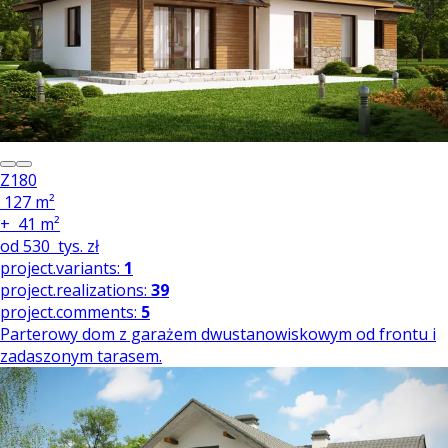
Z180
127 m²
+
41 m²
od
530
tys. zł
project.variants:
1
project.realizations:
39
project.comments:
5
Parterowy dom z garażem dwustanowiskowym od frontu i
zadaszonym tarasem.