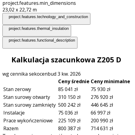
project.features.min_dimensions
23,02 x 22,72
m
project.features.technology_and_construction
project.features.thermal_insulation
project.features.functional_description
Kalkulacja szacunkowa Z205 D
wg cennika sekocenbud 3 kw. 2026
Ceny średnie
Ceny minimalne
Stan zerowy
85 041
zł
75 930
zł
Stan surowy otwarty
310 150
zł
276 920
zł
Stan surowy zamknięty
500 242
zł
446 645
zł
Instalacje
75 036
zł
66 997
zł
Prace wykończeniowe
225 109
zł
200 990
zł
Razem
800 387
zł
714 631
zł