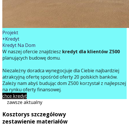
Projekt
+Kredyt
Kredyt Na Dom
W naszej ofercie znajdziesz
kredyt dla klientów Z500
planujących budowę domu.
Niezależny doradca wynegocjuje dla Ciebie najbardziej
atrakcyjną ofertę spośród oferty 20 polskich banków.
Zależy nam abyś budując dom Z500 korzystał z najlepszej
na rynku oferty finansowej.
chcę kredyt
zawsze aktualny
Kosztorys szczegółowy
zestawienie materiałów