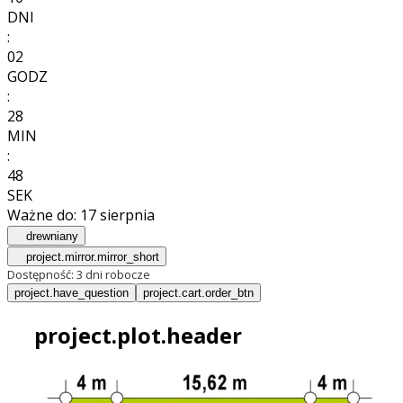
DNI
:
02
GODZ
:
28
MIN
:
46
SEK
Ważne do:
17 sierpnia
drewniany
project.mirror.mirror_short
Dostępność:
3 dni robocze
project.have_question
project.cart.order_btn
project.plot.header