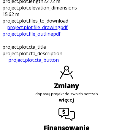
project.plot.length
22.72 m
project.plot.elevation_dimensions
15.62 m
project.plot.files_to_download
project.plot.file_drawing
pdf
project.plot.file_outline
pdf
project.plot.cta_title
project.plot.cta_description
project.plot.cta_button
zmiany
dopasuj projekt do swoich potrzeb
więcej
finansowanie