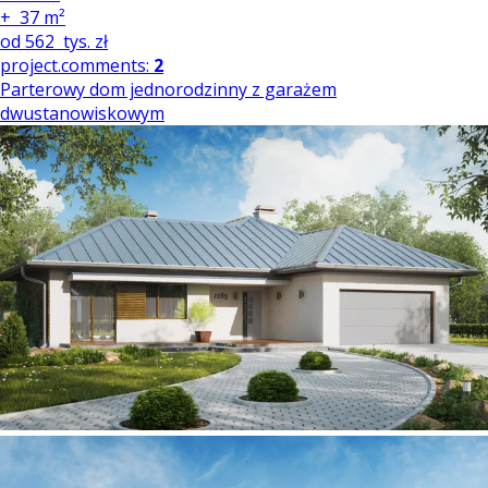
+
37 m²
od
562
tys. zł
project.comments:
2
Parterowy dom jednorodzinny z garażem
dwustanowiskowym