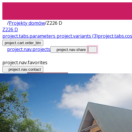
/
Projekty domów
/
Z226 D
Z226 D
project.tabs.parameters
project.variants
(3)
project.tabs.co
project.cart.order_btn
project.nav.projects
project.nav.share
project.nav.favorites
project.nav.contact
Wnętrza
Wersja drewniana