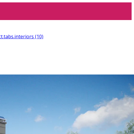
t.tabs.interiors
(10)