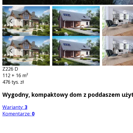
Z226 D
112 + 16
m²
476 tys. zł
Wygodny, kompaktowy dom z poddaszem użyt
Warianty:
3
Komentarze:
0