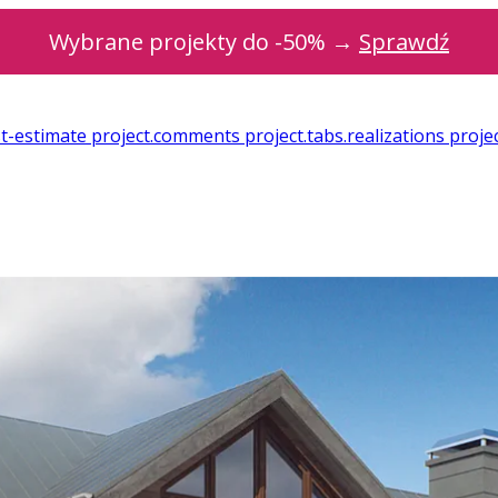
Wybrane projekty do -50% →
Sprawdź
st-estimate
project.comments
project.tabs.realizations
projec