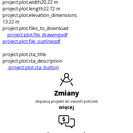
project.plot.width
20.22 m
project.plot.length
22.72 m
project.plot.elevation_dimensions
13.22 m
project.plot.files_to_download
project.plot.file_drawing
pdf
project.plot.file_outline
pdf
project.plot.cta_title
project.plot.cta_description
project.plot.cta_button
zmiany
dopasuj projekt do swoich potrzeb
więcej