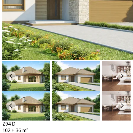
Z94 D
102 + 36
m²