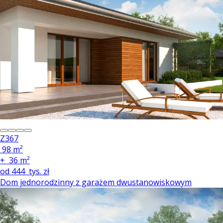
Z367
98 m²
+
36 m²
od
444
tys. zł
Dom jednorodzinny z garażem dwustanowiskowym