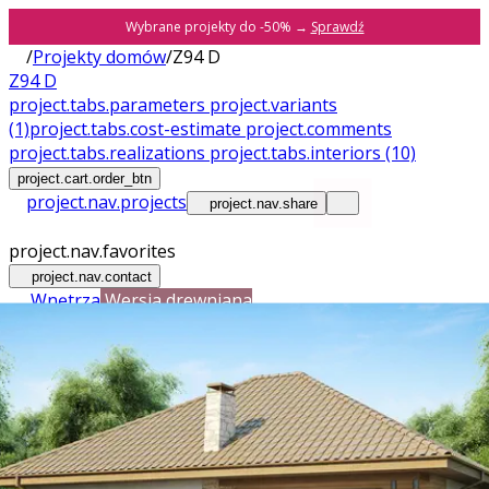
Wybrane projekty do -50% →
Sprawdź
/
Projekty domów
/
Z94 D
Z94 D
project.tabs.parameters
project.variants
(1)
project.tabs.cost-estimate
project.comments
project.tabs.realizations
project.tabs.interiors
(10)
project.cart.order_btn
project.nav.projects
project.nav.share
project.nav.favorites
project.nav.contact
Wnętrza
Wersja drewniana