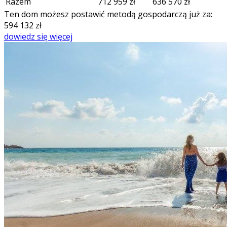
Razem
712 959
zł
636 570
zł
Ten dom możesz postawić metodą gospodarczą już za:
594 132
zł
dowiedz się więcej