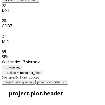
ODBIERZ 15% RABATU
09
DNI
:
20
GODZ
:
21
MIN
:
57
SEK
Ważne do:
17 sierpnia
drewniany
project.mirror.mirror_short
Dostępność:
3 dni robocze
project.have_question
project.cart.order_btn
project.plot.header