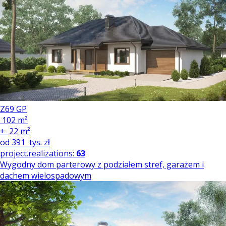
Z69 GP
102 m²
+
22 m²
od
391
tys. zł
project.realizations:
63
Wygodny dom parterowy z podziałem stref, garażem i
dachem wielospadowym