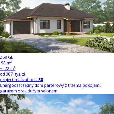
Z69 GL
98 m²
+
22 m²
od
387
tys. zł
project.realizations:
30
Energooszczędny dom parterowy z trzema pokojami,
garażem oraz dużym salonem