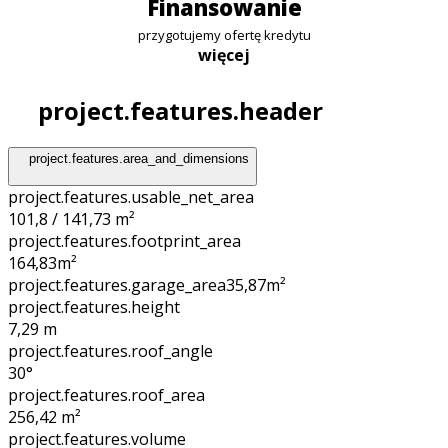
finansowanie
przygotujemy ofertę kredytu
więcej
project.features.header
project.features.area_and_dimensions
project.features.usable_net_area
101,8 / 141,73 m²
project.features.footprint_area
164,83
m²
project.features.garage_area
35,87
m²
project.features.height
7,29
m
project.features.roof_angle
30°
project.features.roof_area
256,42
m²
project.features.volume