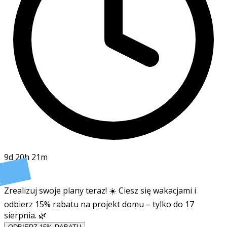
9d 20h 21m
t
Zrealizuj swoje plany teraz! ☀️ Ciesz się wakacjami i
odbierz 15% rabatu na projekt domu – tylko do 17
sierpnia. 🌿