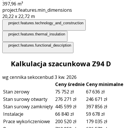
397,96
m³
project.features.min_dimensions
20,22 x 22,72
m
project.features.technology_and_construction
project.features.thermal_insulation
project.features.functional_description
Kalkulacja szacunkowa Z94 D
wg cennika sekocenbud 3 kw. 2026
Ceny średnie
Ceny minimalne
Stan zerowy
75 752
zł
67 636
zł
Stan surowy otwarty
276 271
zł
246 671
zł
Stan surowy zamknięty
445 599
zł
397 856
zł
Instalacje
66 840
zł
59 678
zł
Prace wykończeniowe
200 520
zł
179 035
zł