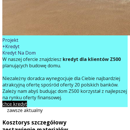
Projekt
+Kredyt
Kredyt Na Dom
W naszej ofercie znajdziesz
kredyt dla klientów Z500
planujących budowę domu.
Niezależny doradca wynegocjuje dla Ciebie najbardziej
atrakcyjną ofertę spośród oferty 20 polskich banków.
Zależy nam abyś budując dom Z500 korzystał z najlepszej
na rynku oferty finansowej.
chcę kredyt
zawsze aktualny
Kosztorys szczegółowy
zestawienie materiałów