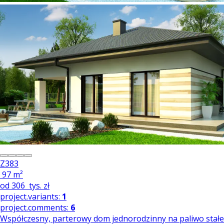
Z383
97 m²
od
306
tys. zł
project.variants:
1
project.comments:
6
Współczesny, parterowy dom jednorodzinny na paliwo stałe