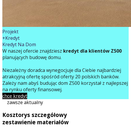
Projekt
+Kredyt
Kredyt Na Dom
W naszej ofercie znajdziesz
kredyt dla klientów Z500
planujących budowę domu.
Niezależny doradca wynegocjuje dla Ciebie najbardziej
atrakcyjną ofertę spośród oferty 20 polskich banków.
Zależy nam abyś budując dom Z500 korzystał z najlepszej
na rynku oferty finansowej.
chcę kredyt
zawsze aktualny
Kosztorys szczegółowy
zestawienie materiałów