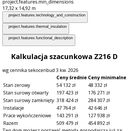
project.features.min_dimensions
17,32 x 14,92
m
project.features.technology_and_construction
project.features.thermal_insulation
project.features.functional_description
Kalkulacja szacunkowa Z216 D
wg cennika sekocenbud 3 kw. 2026
Ceny średnie
Ceny minimalne
Stan zerowy
54 132
zł
48 332
zł
Stan surowy otwarty
197 423
zł
176 271
zł
Stan surowy zamknięty
318 424
zł
284 307
zł
Instalacje
47 764
zł
42 646
zł
Prace wykończeniowe
143 291
zł
127 938
zł
Razem
509 479
zł
454 892
zł
Ten dom możesz postawić metodą gospodarczą już za: