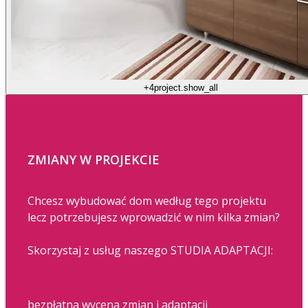
+4
project.show_all
ZMIANY W PROJEKCIE
Chcesz wybudować dom według tego projektu
lecz potrzebujesz wprowadzić w nim kilka zmian?
Skorzystaj z usług naszego STUDIA ADAPTACJI:
bezpłatna wycena zmian i adaptacji