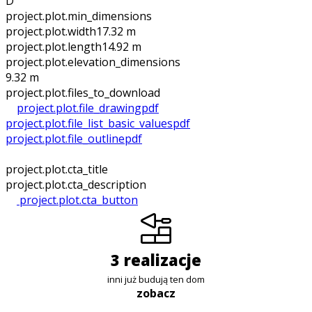
D
project.plot.min_dimensions
project.plot.width
17.32 m
project.plot.length
14.92 m
project.plot.elevation_dimensions
9.32 m
project.plot.files_to_download
project.plot.file_drawing
pdf
project.plot.file_list_basic_values
pdf
project.plot.file_outline
pdf
project.plot.cta_title
project.plot.cta_description
project.plot.cta_button
3 realizacje
inni już budują ten dom
zobacz