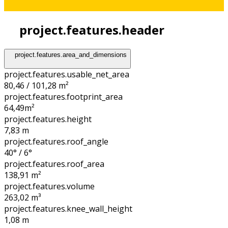
project.features.header
project.features.area_and_dimensions
project.features.usable_net_area
80,46 / 101,28 m²
project.features.footprint_area
64,49
m²
project.features.height
7,83
m
project.features.roof_angle
40° / 6°
project.features.roof_area
138,91
m²
project.features.volume
263,02
m³
project.features.knee_wall_height
1,08
m