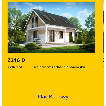
Z216 D
Z
Z216 D GL
mc.location:
zachodniopomorskie
B
Plac Budowy