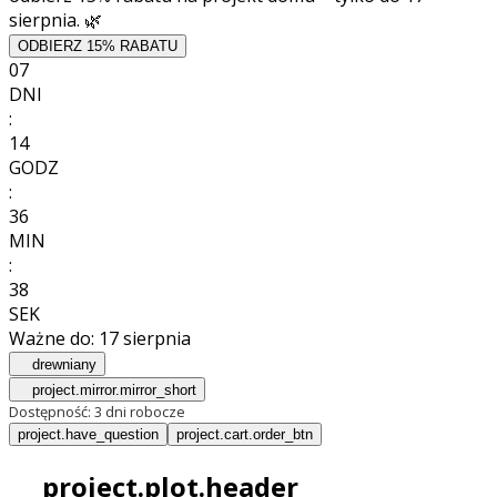
sierpnia. 🌿
ODBIERZ 15% RABATU
07
DNI
:
14
GODZ
:
36
MIN
:
36
SEK
Ważne do:
17 sierpnia
drewniany
project.mirror.mirror_short
Dostępność:
3 dni robocze
project.have_question
project.cart.order_btn
project.plot.header