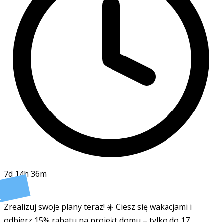
7d 14h 36m
t
Zrealizuj swoje plany teraz! ☀️ Ciesz się wakacjami i
odbierz 15% rabatu na projekt domu – tylko do 17