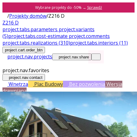
Wybrane projekty do -50% →
Sprawdź
/
Projekty domów
/
Z216 D
Z216 D
project.tabs.parameters
project.variants
(5)
project.tabs.cost-estimate
project.comments
project.tabs.realizations
(310)
project.tabs.interiors
(11)
project.cart.order_btn
project.nav.projects
project.nav.share
project.nav.favorites
project.nav.contact
Wnętrza
Plac Budowy
Bez pozwolenia
Wersja
drewniana